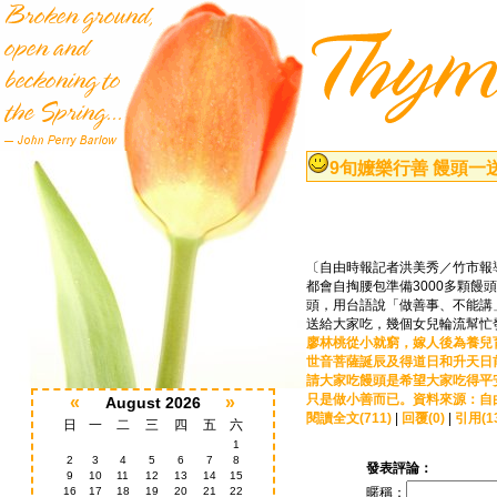
9旬嬤樂行善 饅頭一
〔自由時報記者洪美秀／竹市報導
都會自掏腰包準備3000多顆
頭，用台語說「做善事、不能講
送給大家吃，幾個女兒輪流幫忙發。
廖林桃從小就窮，嫁人後為養兒育
世音菩薩誕辰及得道日和升天日
請大家吃饅頭是希望大家吃得平
只是做小善而已。資料來源：自由
«
»
August 2026
閱讀全文(711)
|
回覆(0)
|
引用(1
日
一
二
三
四
五
六
1
2
3
4
5
6
7
8
發表評論：
9
10
11
12
13
14
15
16
17
18
19
20
21
22
暱稱：