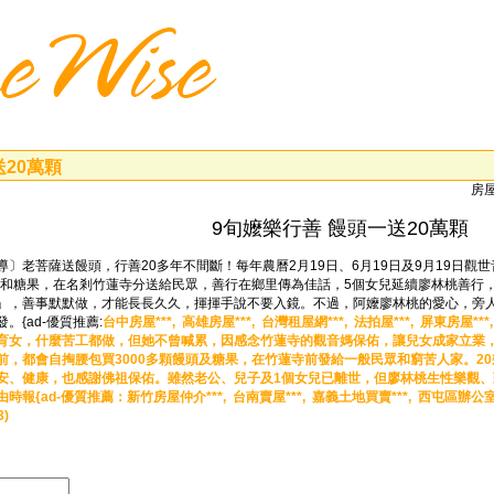
送20萬顆
房屋
9旬嬤樂行善 饅頭一送20萬顆
〕老菩薩送饅頭，行善20多年不間斷！每年農曆2月19日、6月19日及9月19日觀
饅頭和糖果，在名剎竹蓮寺分送給民眾，善行在鄉里傳為佳話，5個女兒延續廖林桃善行
」，善事默默做，才能長長久久，揮揮手說不要入鏡。不過，阿嬤廖林桃的愛心，旁
{ad-優質推薦:
台中房屋***,
高雄房屋***,
台灣租屋網***,
法拍屋***,
屏東房屋***
女，什麼苦工都做，但她不曾喊累，因感念竹蓮寺的觀音媽保佑，讓兒女成家立業，她從
前，都會自掏腰包買3000多顆饅頭及糖果，在竹蓮寺前發給一般民眾和窮苦人家。2
安、健康，也感謝佛祖保佑。雖然老公、兒子及1個女兒已離世，但廖林桃生性樂觀
時報{ad-優質推薦：
新竹房屋仲介***,
台南賣屋***,
嘉義土地買賣***,
西屯區辦公室
3)