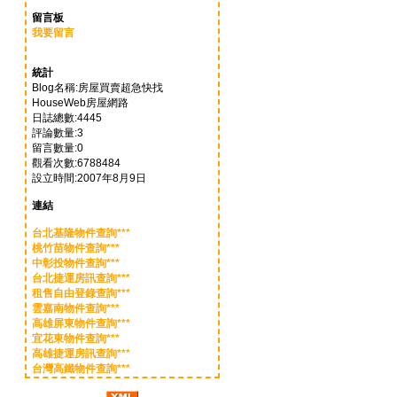
留言板
我要留言
統計
Blog名稱:房屋買賣超急快找
HouseWeb房屋網路
日誌總數:4445
評論數量:3
留言數量:0
觀看次數:6788484
設立時間:2007年8月9日
連結
台北基隆物件查詢***
桃竹苗物件查詢***
中彰投物件查詢***
台北捷運房訊查詢***
租售自由登錄查詢***
雲嘉南物件查詢***
高雄屏東物件查詢***
宜花東物件查詢***
高雄捷運房訊查詢***
台灣高鐵物件查詢***