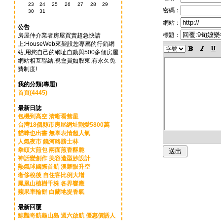
23
24
25
26
27
28
29
密碼：
30
31
網站：
公告
標題：
房屋仲介業者房屋買賣超急快請
上:HouseWeb來架設您專屬的行銷網
站,用您自己的網址自動與500多個房屋
網站相互聯結,視會員如股東,有永久免
費制度!
我的分類(專題)
首頁(4445)
最新日誌
包機到高空 清晰看彗星
台灣18個縣市房屋網址割愛5800萬
貓咪也出書 無辜表情超人氣
人氣夜市 饒河略勝士林
拳頭大煎包 兩面煎香酥脆
神話變創作 美容造型妙設計
熱氣球國際首航 澳耀眼升空
奢侈稅後 自住客比例大增
鳳凰山植樹千株 各界響應
蘋果車輪餅 白蘭地提香氣
最新回覆
鯨豔奇航龜山島 週六啟航 優惠價誘人