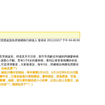
買賣超急快房屋網路行銷達人 發表於 2011/10/17 下午 04:46:00
世音菩薩誕辰、得道及升天日前，新竹市高齡近90歲的阿嬤廖林桃
，讓愛心不斷。育有1子6女的廖林桃，看到記者拿著相機拚命低
人可是津津樂道，大家搶著說，每年3次，阿嬤都自掏腰包買饅頭
,
台南房屋***)
20幾年前開始，每年農曆2月19日、6月19日和9月19日觀
0幾年來，已發送超過20萬顆饅頭，廖林桃說，因為窮過、苦過，
、勤奮，她說，請大家吃饅頭是小小的事，比別人捐上百萬元，她
出租***,
潮洲租房子***, )