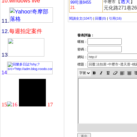
10.
windows live
【
透天
】
中壢市
99司漢8455
21.
元化路271巷26
閱讀全文(1047)
|
回覆(0)
|
引用(16)
11.
12.
每週拍定案件
發表評論：
暱稱：
密碼：
13
網站：
標題：
14
15
16
17