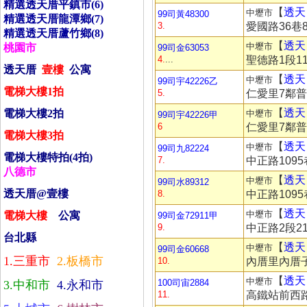
精選透天­厝平鎮市(6)
【
透天
中壢市
99司黃48300
精選透天­厝龍潭鄉(7)
3.
愛國路36巷8
精選透天­厝蘆竹鄉(8)
【
透天
中壢市
桃園市
99司金63053
4.
...
聖德路1段11
透天­厝
壹
樓
公寓
【
透天
中壢市
99司宇42226乙
電梯大樓
1
拍
5.
仁愛里7鄰普忠
【
透天
電梯大樓
2
拍
中壢市
99司宇42226甲
6
仁愛里7鄰普忠
電梯大樓
3
拍
【
透天
中壢市
99司九82224
電梯大樓特拍
(4
拍
)
7.
中正路1095
八德市
【
透天
中壢市
99司水89312
透天­厝
@
壹樓
8.
中正路1095
【
透天
中壢市
電梯大樓
公寓
99司金72911甲
9.
中正路2段21
台北縣
【
透天
中壢市
99司金60668
1.
三­重市
2.
板橋市
10.
內厝里內厝子1
【
透天
中壢市
100司宙2884
3.
中和市
4.
永和市
11.
高鐵站前西路