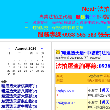
Neal~
法拍
專業法拍屋代標
服
務
費
1%
起
委
一、過濾案件：保證產權清楚，過濾排除有瑕疵
三、包辦點交：保證和諧快速交屋
服務專線:0938-565-583
張
先
«
»
August 2026
[精選透天厝~中壢市]
法拍
日
一
二
三
四
五
六
1
neal 發表於 2008/10/29 下午 02:29:00
2
3
4
5
6
7
8
:
0938
9
10
11
12
13
14
15
法拍屋查詢專線
16
17
18
19
20
21
22
23
24
25
26
27
28
29
30
31
案號
不動產標示
區
列號
地址<總樓高/地
公告
精選透天­厝桃園市(1)
【
透天
中壢市
精選透天­厝八德市(2)
99職四127金
1.
中山路22-7
精選透天­厝大溪鎮(3)
精選透天­厝龜山鄉(4)
【
透天
中壢市
99司黃60317
精選透天­厝中壢市(5)
2.
中正路3段22