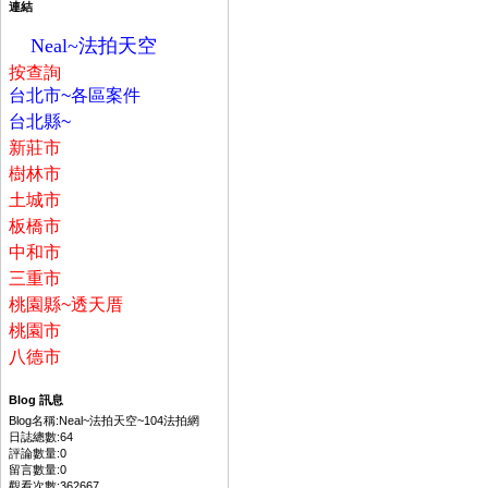
連結
Neal~法拍天空
按
查詢
台北市~各區案件
台北縣~
新莊市
樹林市
土城市
板橋市
中和市
三重市
桃園縣~透天厝
桃園市
八德市
Blog 訊息
Blog名稱:Neal~法拍天空~104法拍網
日誌總數:64
評論數量:0
留言數量:0
觀看次數:362667