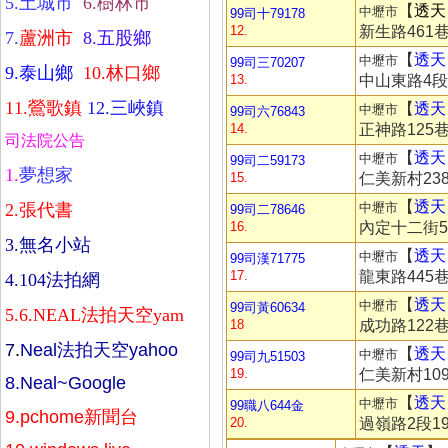
5.
土城市
6.
樹林市
【
透天
中壢市
99司十79178
12.
新生路461巷
7.
蘆洲市
8.
五股鄉
【
透天
中壢市
99司三70207
9.
泰山鄉
10.
林口鄉
13.
中山東路4段1
11.
鶯歌鎮
12.
三峽鎮
【
透天
中壢市
99司六76843
14.
正神路125巷
司法院公告
【
透天
中壢市
99司二59173
1.
夢想家
15.
仁美新村238
【
透天
2.
張代書
中壢市
99司二78646
16.
內定十二街58
3.
無名小站
【
透天
中壢市
99司漢71775
17.
龍東路445巷
4.
104法拍網
【
透天
中壢市
99司黃60634
5.
6.
NEAL法拍天空yam
18
成功路122巷
7
.
Neal法拍天空yahoo
【
透天
中壢市
99司九51503
19.
仁美新村109
8.
Neal~Google
【
透天
中壢市
99職八644金
9.
pchome新聞台
20.
過嶺路2段19