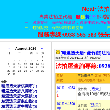
Neal~
法拍
專業法拍屋代標
服
務
費
1%
起
委
一、過濾案件：保證產權清楚，過濾排除有瑕疵
三、包辦點交：保證和諧快速交屋
服務專線:0938-565-583
張
先
«
»
August 2026
[精選透天厝~蘆竹鄉]
法拍
日
一
二
三
四
五
六
1
neal 發表於 2008/11/11 上午 05:05:00
2
3
4
5
6
7
8
:
0938
9
10
11
12
13
14
15
法拍屋查詢專線
16
17
18
19
20
21
22
23
24
25
26
27
28
29
30
31
案號
不動產標示
區域【
列號
地址<總樓高/地目>
公告
精選透天­厝桃園市(1)
101司二4253
【
透天
】
蘆竹鄉
精選透天­厝八德市(2)
8
金海街10巷18號3
1.
精選透天­厝大溪鎮(3)
精選透天­厝龜山鄉(4)
101司七1599
【
透天
】
蘆竹鄉
精選透天­厝中壢市(5)
1甲