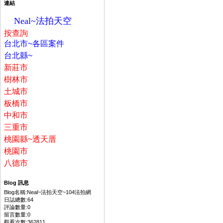
連結
Neal~法拍天空
按
查詢
台北市~各區案件
台北縣~
新莊市
樹林市
土城市
板橋市
中和市
三重市
桃園縣~透天厝
桃園市
八德市
Blog 訊息
Blog名稱:Neal~法拍天空~104法拍網
日誌總數:64
評論數量:0
留言數量:0
觀看次數:362811