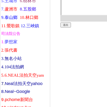
5.
土城市
6.
樹林市
7.
蘆洲市
8.
五股鄉
9.
泰山鄉
10.
林口鄉
11.
鶯歌鎮
12.
三峽鎮
司法院公告
1.
夢想家
2.
張代書
3.
無名小站
4.
104法拍網
5.
6.
NEAL法拍天空yam
7
.
Neal法拍天空yahoo
8.
Neal~Google
9.
pchome新聞台