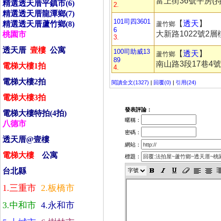
富上街36號平房(持
精選透天­厝平鎮市(6)
2.
精選透天­厝龍潭鄉(7)
101司四3601
【
透天
】
精選透天­厝蘆竹鄉(8)
蘆竹鄉
6
大新路1022號2層
桃園市
3.
透天­厝
壹
樓
公寓
100司助威13
【
透天
】
蘆竹鄉
89
南山路3段17巷4
電梯大樓
1
拍
4.
電梯大樓
2
拍
閱讀全文(1327)
|
回覆(0)
|
引用(24)
電梯大樓
3
拍
發表評論：
電梯大樓特拍
(4
拍
)
暱稱：
八德市
密碼：
透天­厝
@
壹樓
網站：
電梯大樓
公寓
標題：
台北縣
1.
三­重市
2.
板橋市
3.
中和市
4.
永和市