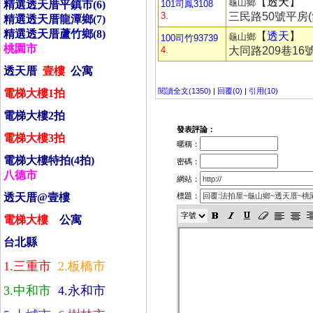
【
透天
】
龜山鄉
精選透天­厝平鎮市(6)
101司鳳3108
3.
三民路50號平房(
精選透天­厝龍潭鄉(7)
精選透天­厝蘆竹鄉(8)
【
透天
】
龜山鄉
100司竹93739
桃園市
4.
大同路209巷16
透天­厝
壹
樓
公寓
閱讀全文(1350)
|
回覆(0)
|
引用(10)
電梯大樓
1
拍
電梯大樓
2
拍
發表評論：
電梯大樓
3
拍
暱稱：
電梯大樓特拍
(4
拍
)
密碼：
八德市
網站：
透天­厝
@
壹樓
標題：
電梯大樓
公寓
台北縣
1.
三­重市
2.
板橋市
3.
中和市
4.
永和市