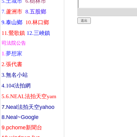
5.
土城市
6.
樹林市
7.
蘆洲市
8.
五股鄉
9.
泰山鄉
10.
林口鄉
11.
鶯歌鎮
12.
三峽鎮
司法院公告
1.
夢想家
2.
張代書
3.
無名小站
4.
104法拍網
5.
6.
NEAL法拍天空yam
7
.
Neal法拍天空yahoo
8.
Neal~Google
9.
pchome新聞台