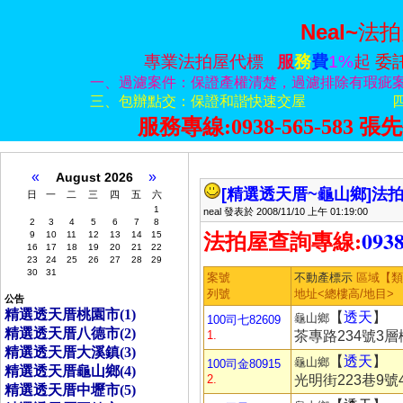
Neal~
法拍
專業法拍屋代標
服
務
費
1%
起
委
一、過濾案件：保證產權清楚，過濾排除有瑕疵
三、包辦點交：保證和諧快速交屋
服務專線:0938-565-583
張
先
«
»
August 2026
[精選透天厝~龜山鄉]
法拍
日
一
二
三
四
五
六
1
neal 發表於 2008/11/10 上午 01:19:00
2
3
4
5
6
7
8
:
0938
9
10
11
12
13
14
15
法拍屋查詢專線
16
17
18
19
20
21
22
23
24
25
26
27
28
29
30
31
案號
不動產標示
區域【
列號
地址<總樓高/地目>
公告
精選透天­厝桃園市(1)
【
透天
】
龜山鄉
100司七82609
精選透天­厝八德市(2)
1.
茶專路234號3層
精選透天­厝大溪鎮(3)
【
透天
】
龜山鄉
100司金80915
精選透天­厝龜山鄉(4)
2.
光明街223巷9號
精選透天­厝中壢市(5)