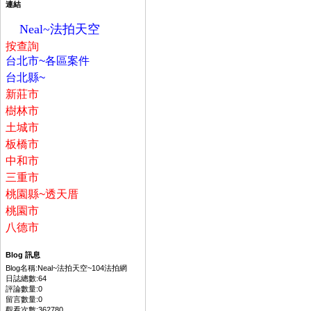
連結
Neal~法拍天空
按
查詢
台北市~各區案件
台北縣~
新莊市
樹林市
土城市
板橋市
中和市
三重市
桃園縣~透天厝
桃園市
八德市
Blog 訊息
Blog名稱:Neal~法拍天空~104法拍網
日誌總數:64
評論數量:0
留言數量:0
觀看次數:362780