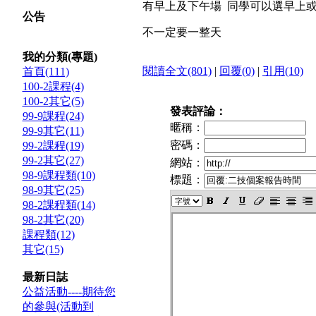
有早上及下午場 同學可以選早上
公告
不一定要一整天
我的分類(專題)
閱讀全文(801)
|
回覆(0)
|
引用(10)
首頁(111)
100-2課程(4)
100-2其它(5)
發表評論：
99-9課程(24)
暱稱：
99-9其它(11)
密碼：
99-2課程(19)
99-2其它(27)
網站：
98-9課程類(10)
標題：
98-9其它(25)
98-2課程類(14)
98-2其它(20)
課程類(12)
其它(15)
最新日誌
公益活動----期待您
的參與(活動到