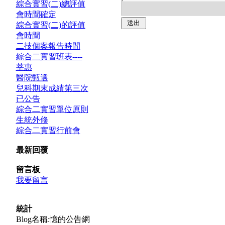
綜合實習(二)總評值
會時間確定
綜合實習(二)的評值
會時間
二技個案報告時間
綜合二實習班表----
莘惠
醫院甄選
兒科期末成績第三次
已公告
綜合二實習單位原則
生統外修
綜合二實習行前會
最新回覆
留言板
我要留言
統計
Blog名稱:憶的公告網