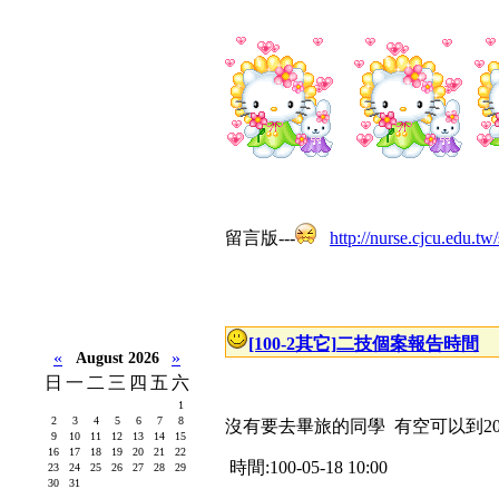
留言版---
http://nurse.cjcu.edu.tw
[100-2其它]
二技個案報告時間
«
»
August 2026
日
一
二
三
四
五
六
1
2
3
4
5
6
7
8
沒有要去畢旅的同學 有空可以到20
9
10
11
12
13
14
15
16
17
18
19
20
21
22
時間:100-05-18 10:00
23
24
25
26
27
28
29
30
31