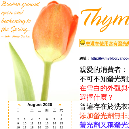
您還在使用含有螢光
網址：
http://tw.myblog.yaho
親愛的消費者：
不可不知螢光劑
在雪白的外觀與
選擇什麼？
«
»
August 2026
普遍存在於洗衣
日
一
二
三
四
五
六
添加螢光劑無非
1
2
3
4
5
6
7
8
螢光劑又稱螢光
9
10
11
12
13
14
15
16
17
18
19
20
21
22