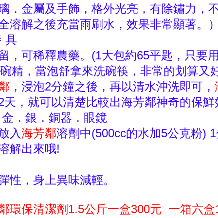
璃．金屬及手飾，格外光亮，有除鏽力，不腐
全溶解之後充當雨刷水，效果非常顯著。
餐 具
留，可稀釋農藥。(1大包約65平匙，只要用
c的洗碗精，當泡舒拿來洗碗筷，非常的划算
鄰
，浸泡2分鐘之後，再以清水沖洗即可，
2天，就可以清楚比較出海芳鄰神奇的保鮮
．金．銀．銅器．眼鏡
放入
海芳鄰
溶劑中(500cc的水加5公克粉
溶解出來哦!
彈性，身上異味減輕。
環保清潔劑1.5公斤一盒300元 一箱六盒1