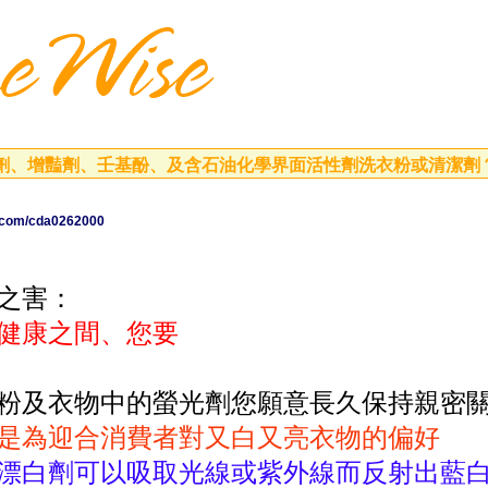
劑、增豔劑、壬基酚、及含石油化學界面活性劑洗衣粉或清潔劑
o.com/cda0262000
之害：
健康之間、您要
粉及衣物中的螢光劑您願意長久保持親密
是為迎合消費者對又白又亮衣物的偏好
漂白劑可以吸取光線或紫外線而反射出藍