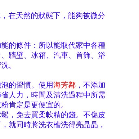
水，在天然的狀態下，能夠被微分
功能的條件：所以能取代家中各種
台、牆壁、冰箱、汽車、首飾、浴
清洗。
泡泡的習慣。使用
海芳鄰
，不添加
節省人力，時間及清洗過程中所需
衣粉肯定是更便宜的。
鬆鬆，免去買柔軟精的錢。不傷皮
下，就同時將洗衣槽洗得亮晶晶，