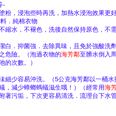
-
塗粉，浸泡些時再洗，加熱水浸泡效果更
毛料．純棉衣物
不縮水，不褪色，洗後自然保持原色，不
潔白．抑菌強．去除異味，且免於強酸洗
之危險。（泡過衣物的
海芳鄰
至髒水倒入
池的次數。）
沬細少容易沖洗。（5公克海芳鄰以一桶水
蟻，減少蟑螂螞蟻滋生哦！）（經常用
海
附著污垢，下次更容易清洗．流理台下水