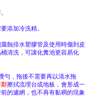
好。
需要添加冷洗精。
劑腐蝕排水塑膠管及使用時傷到皮
馬桶清洗，可讓化糞池更容易化
攪勻，拖後不需要再以清水拖
芳鄰
擦拭流理台或地板，會形成一
管前的濾網，也不再有黏稠的現象