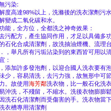
無污染:
解度高達98%以上，洗滌後的洗衣潔劑污
解變成二氧化碳和水。
功能，全方位，全都洗之神奇效果：
去污配方，產生協同作用，才足以具備多
的石化合成清潔劑，故洗抽油煙機、流理
．，舉凡所有污垢沾染到的東西皆可用以
宜：
，添加許多發泡劑，以迎合國人洗衣要有
沬少，容易清洗，去污力強，故無形中可
力。故使用
海芳鄰
洗衣物，比一般石化洗
易沖洗，不殘留，不縮水。洗後衣物膨膨
因洗石化清潔劑而受傷害的手。洗衣物當
洗衣槽專用清潔劑