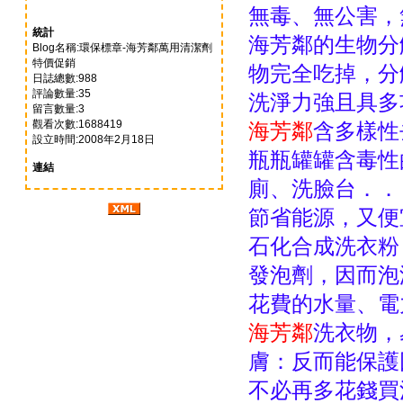
無毒、無公害，
統計
海芳鄰的生物分
Blog名稱:環保標章-海芳鄰萬用清潔劑
特價促銷
物完全吃掉，分
日誌總數:988
評論數量:35
洗淨力強且具多
留言數量:3
觀看次數:1688419
海芳鄰
含多樣性
設立時間:2008年2月18日
瓶瓶罐罐含毒性
連結
廁、洗臉台．．
節省能源，又便
石化合成洗衣粉
發泡劑，因而泡
花費的水量、電
海芳鄰
洗衣物，
膚：反而能保護
不必再多花錢買