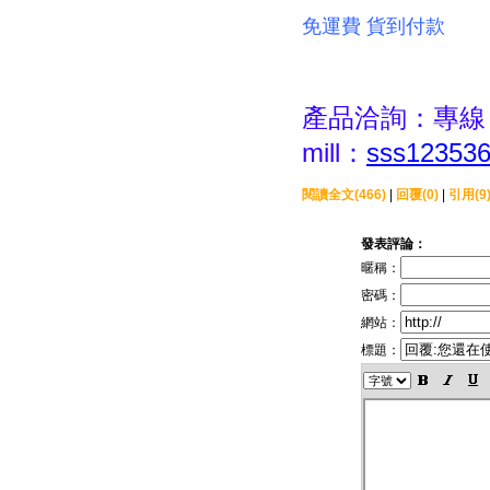
免運費 貨到付款
產品洽詢：專線：0
mill：
sss12353
閱讀全文(466)
|
回覆(0)
|
引用(9
發表評論：
暱稱：
密碼：
網站：
標題：