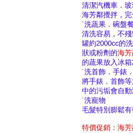
清潔汽機車．玻
海芳鄰攪拌，完
˙洗蔬果．碗盤
清洗容易，不殘
罐約2000c
狀或粉劑的
海芳
的蔬果放入冰箱
˙洗首飾．手錶
將手錶．首飾等
中的污垢會自動
˙洗寵物
毛髮特別膨鬆有
特價促銷：海芳鄰