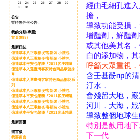
23
24
25
26
27
28
29
經由毛細孔進入
30
31
擔，
公告
暫時無任何公告...
導致功能受損，
我的分類(專題)
增豔劑，鮮豔劑
首頁(988)
或其他美其名，
最新日誌
億達草本八正喉糖‧好客新裝 小禮包,
白的添加物，其
億達草本八正喉糖‧好客新裝 小禮包,
呼籲大眾重視，
億達草本平安包榮獲『2011客庄精選
億達草本入選臺灣客家特色商品康健抹
含壬基酚np的
草
億達草本入選臺灣客家特色商品桐花系
汙水，
列
億達草本八正喉糖‧好客新裝 小禮包,
會殘留大地，嚴
億達草本平安包榮獲『2011客庄精選
億達草本八正喉糖‧好客新裝 小禮包,
河川，大海，戕
億達草本八正喉糖‧好客新裝 小禮包,
億達草本平安包榮獲『2011客庄精選
導致整個地球生
最新回覆
特別是飲用地下
留言板
下一代
我要留言