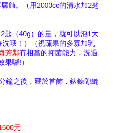
蝕。（用2000cc的清水加2匙
）
2匙（40g）的量，就可以泡1大
又好洗哦！）（視蔬果的多寡加乳
海芳鄰
有相當的抑菌能力，洗過
效果囉!）
) 1分鐘之後，藏於首飾．錶鍊隙縫
500元