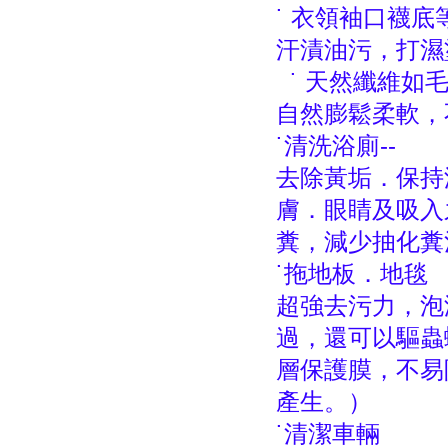
˙ 衣領袖口襪底等
汗漬油污，打濕
˙ 天然纖維如
自然膨鬆柔軟，
˙清洗浴廁--
去除黃垢．保持
膚．眼睛及吸入
糞，減少抽化糞
˙拖地板．地毯
超強去污力，泡
過，還可以驅蟲
層保護膜，不易
產生。）
˙清潔車輛