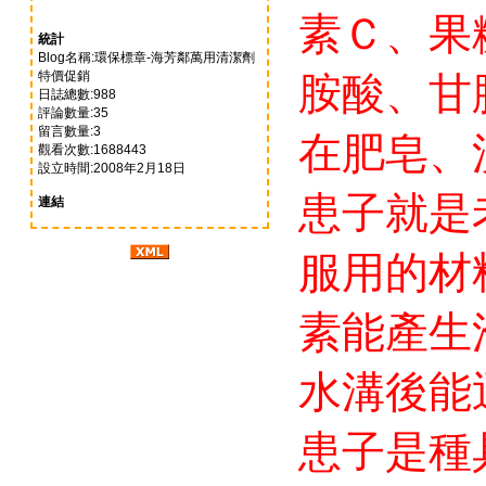
素Ｃ、果
統計
Blog名稱:環保標章-海芳鄰萬用清潔劑
特價促銷
胺酸、甘
日誌總數:988
評論數量:35
留言數量:3
在肥皂、
觀看次數:1688443
設立時間:2008年2月18日
患子就是
連結
服用的材
素能產生
水溝後能
患子是種