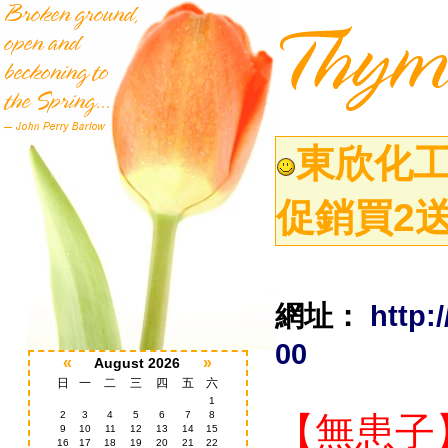
東欣化工
促銷買2送
網址：
http:
00
«
»
August 2026
日
一
二
三
四
五
六
1
2
3
4
5
6
7
8
【無患子
9
10
11
12
13
14
15
16
17
18
19
20
21
22