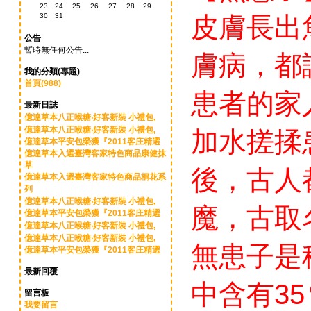
23
24
25
26
27
28
29
30
31
皮膚長出
公告
暫時無任何公告...
膚病，都
我的分類(專題)
首頁(988)
患者的家
最新日誌
億達草本八正喉糖‧好客新裝 小禮包,
億達草本八正喉糖‧好客新裝 小禮包,
加水搓揉
億達草本平安包榮獲『2011客庄精選
億達草本入選臺灣客家特色商品康健抹
草
後，古人
億達草本入選臺灣客家特色商品桐花系
列
億達草本八正喉糖‧好客新裝 小禮包,
魔，古取
億達草本平安包榮獲『2011客庄精選
億達草本八正喉糖‧好客新裝 小禮包,
億達草本八正喉糖‧好客新裝 小禮包,
無患子是
億達草本平安包榮獲『2011客庄精選
最新回覆
中含有3
留言板
我要留言