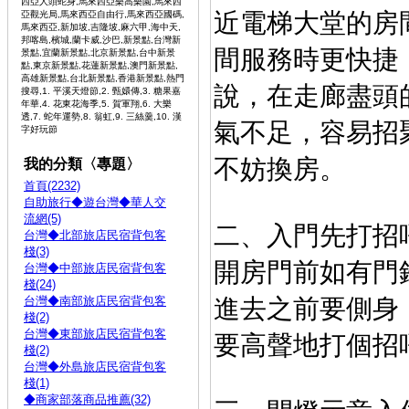
西亞人頭蛇身,馬來西亞樂高樂園,馬來西
近電
梯大堂的房
亞觀光局,馬來西亞自由行,馬來西亞國碼,
馬來西亞,新加坡,吉隆坡,麻六甲,海中天,
邦喀島,檳城,蘭卡威,沙巴,新景點,台灣新
間服務時
更快捷
景點,宜蘭新景點,北京新景點,台中新景
點,東京新景點,花蓮新景點,澳門新景點,
高雄新景點,台北新景點,香港新景點,熱門
說，在走廊盡
頭
搜尋,1. 平溪天燈節,2. 甄嬛傳,3. 糖果嘉
年華,4. 花東花海季,5. 賀軍翔,6. 大樂
透,7. 蛇年運勢,8. 翁虹,9. 三絲羹,10. 漢
氣不足，容易招
字好玩節
不妨換房。
我的分類〈專題〉
首頁(2232)
自助旅行◆遊台灣◆華人交
流網(5)
二、入門先打
台灣◆北部旅店民宿背包客
棧(3)
開房門前如有門
台灣◆中部旅店民宿背包客
棧(24)
台灣◆南部旅店民宿背包客
進去
之前要側身
棧(2)
台灣◆東部旅店民宿背包客
要高聲地
打個招
棧(2)
台灣◆外島旅店民宿背包客
棧(1)
◆商家部落商品推薦(32)