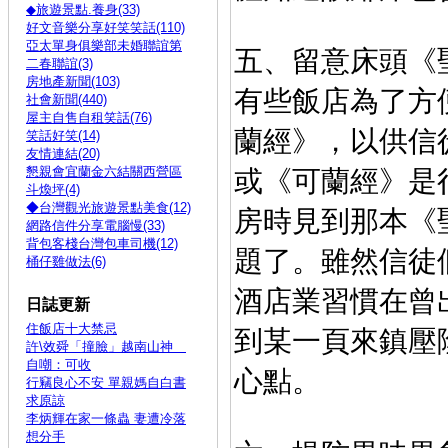
◆旅遊景點.養身(33)
好文音樂分享好笑笑話(110)
亞太單身俱樂部未婚聯誼第
五、留意床頭
二春聯誼(3)
房地產新聞(103)
有些飯店為了方
社會新聞(440)
屋主自售自租笑話(76)
蘭經
》，以供信
笑話好笑(14)
友情連結(20)
懇親會宜蘭金六結關西營區
或《可蘭
經》是
斗煥坪(4)
◆台灣觀光旅遊景點美食(12)
房時見到那本
《
網路信件分享電腦慢(33)
背包客棧台灣包車司機(12)
題了。雖然信徒
桶仔雞做法(6)
酒店業習慣在曾
日誌更新
住飯店十大禁忌
到某一頁來鎮壓
許\效舜「撞臉」越南山神
自嘲：可收
心點。
行竊良心不安 單親媽自白書
求原諒
李炳輝在家一條蟲 妻遭冷落
想分手