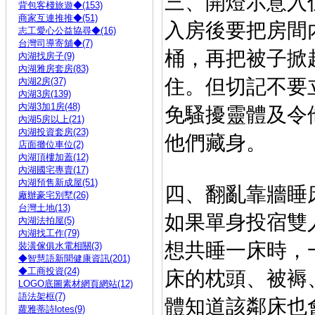
三、開燈示意入
背包客棧旅遊◆(153)
商家互連推推◆(51)
入房後要把房間
志工愛心公益協尋◆(16)
台灣司導寄舖◆(7)
桶，
再把被子掀
內湖找房子(9)
內湖雅房套房(83)
住。但切
記不要
內湖2房(37)
內湖3房(139)
內湖3加1房(48)
免騷擾靈體及
令
內湖5房以上(21)
內湖投資套房(23)
他們藏身。
店面攤位車位(2)
內湖頂樓加蓋(12)
內湖國宅專賣(17)
內湖預售新成屋(51)
四、翻亂靠牆睡
廠辦豪宅別墅(26)
台灣土地(13)
如果單身投宿雙
內湖法拍屋(5)
內湖找工作(79)
想共
睡一床時，
裝潢傢俱水電相關(3)
◆智慧語新聞健康資訊(201)
◆工商投資(24)
床的枕頭
、被褥
LOGO底圖素材網頁網站(12)
語法架框(7)
體知道該鄰床
也
蘿雅蒂詩lotes(9)