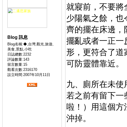
就寢前，不要將
少陽
氣之餘，也
齊的擺在
床邊，
Blog 訊息
擺亂或者一正
一
Blog名稱:◆,台灣,觀光,旅遊,
美食,景點,小吃
形，更符合了道
日誌總數:2232
評論數量:143
可防靈體靠近。
留言數量:15
觀看次數:2316170
設立時間:2007年10月11日
九、廁所在未使
若之前有留下一
啦！）用
這個方
沖掉。