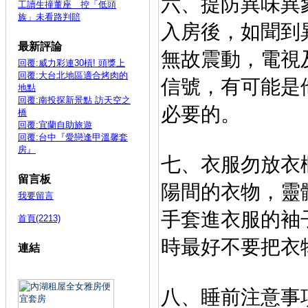
六、提防異味
工讀生撞董座 控「低頭
族」未看路判賠
入房後，如聞到
最新評論
無故
震動，電視
回覆:威力彩連30槓! 頭獎上
回覆:大台北地區適合烤肉的
信號，有
可能是
地點
回覆:南投探新景點 訪天空之
必要的。
橋
回覆:宜蘭自助旅遊
回覆:台中『愛戀逢甲溫馨套
房』
七、衣服勿放
留言板
陽間的衣物，靈
我要留言
手套
進衣服的袖
首頁(2213)
時最好不
要把衣
連結
八、睡前注意