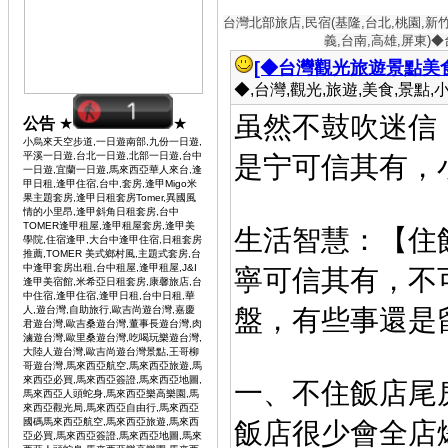
台灣北部旅店,民宿(基隆,台北,桃園,新
義,台南,高雄,屏東)
[◆台灣觀光旅遊景點美食
◆,台灣,觀光,旅遊,美食,景點,小吃 
虽然不鼓吹迷信
公告
★
★
小烏來天空步道,一日遊南部,九份一日遊,
平溪一日遊,台北一日遊,北部一日遊,台中
是宁
可信其有，
一日遊,宜蘭一日遊,馬來西亞華人來台,逢
甲日租,逢甲住宿,台中,套房,逢甲Migo米
果主題套房,逢甲日租套房Tomer,異國風
情的小里昂,逢甲斜角日租套房,台中
TOMER逢甲租屋,逢甲租屋套房,逢甲美
生活智慧：【住
學院,住宿逢甲,大台中逢甲住宿,日租套房
推薦,TOMER 美式鄉村風,主題式套房,台
中逢甲套房出租,台中租屋,逢甲租屋,J&I
寧可信其有，不
逢甲美宿館,米希亞日租套房,康馨旅店,台
中住宿,逢甲住宿,逢甲日租,台中日租,華
人,遊台灣,自助旅行,歐吉尚遊台灣,嘉慶
盤，有
些事還是
君遊台灣,歐吉桑遊台灣,董事長遊台灣,肉
滷遊台灣,歐里桑遊台灣,吃喝玩樂遊台灣,
大陸人遊台灣,歐吉尚遊台灣景點,王哥柳
哥遊台灣,馬來西亞航空,馬來西亞旅遊,馬
來西亞必買,馬來西亞簽證,馬來西亞地圖,
一、不住飯店
馬來西亞人頭蛇身,馬來西亞樂高樂園,馬
來西亞觀光局,馬來西亞自由行,馬來西亞
國碼馬來西亞航空,馬來西亞旅遊,馬來西
飯店很少會全店
亞必買,馬來西亞簽證,馬來西亞地圖,馬來