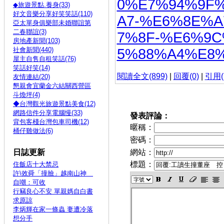
0%E7%94%9F
◆旅遊景點.養身(33)
好文音樂分享好笑笑話(110)
A7-%E6%8E%
亞太單身俱樂部未婚聯誼第
二春聯誼(3)
7%8F-%E6%9
房地產新聞(103)
社會新聞(440)
5%88%A4%E8%B
屋主自售自租笑話(76)
笑話好笑(14)
閱讀全文(899)
|
回覆(0)
|
引用(
友情連結(20)
懇親會宜蘭金六結關西營區
斗煥坪(4)
◆台灣觀光旅遊景點美食(12)
網路信件分享電腦慢(33)
發表評論：
背包客棧台灣包車司機(12)
暱稱：
桶仔雞做法(6)
密碼：
日誌更新
網站：
標題：
住飯店十大禁忌
許\效舜「撞臉」越南山神
自嘲：可收
行竊良心不安 單親媽自白書
求原諒
李炳輝在家一條蟲 妻遭冷落
想分手