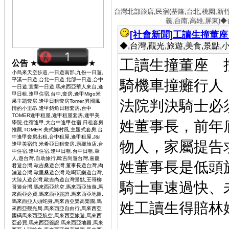
台灣北部旅店,民宿(基隆,台北,桃園,新
義,台南,高雄,屏東)
[社會新聞]
工讀生撞董座
◆,台灣,觀光,旅遊,美食,景點,小吃 
工讀生撞董座 
公告
★
★
小烏來天空步道,一日遊南部,九份一日遊,
平溪一日遊,台北一日遊,北部一日遊,台中
騎機車撞癱行人
一日遊,宜蘭一日遊,馬來西亞華人來台,逢
甲日租,逢甲住宿,台中,套房,逢甲Migo米
法院判決騎士必
果主題套房,逢甲日租套房Tomer,異國風
情的小里昂,逢甲斜角日租套房,台中
TOMER逢甲租屋,逢甲租屋套房,逢甲美
姓董事長，前年
學院,住宿逢甲,大台中逢甲住宿,日租套房
推薦,TOMER 美式鄉村風,主題式套房,台
中逢甲套房出租,台中租屋,逢甲租屋,J&I
物人，家屬提告
逢甲美宿館,米希亞日租套房,康馨旅店,台
中住宿,逢甲住宿,逢甲日租,台中日租,華
人,遊台灣,自助旅行,歐吉尚遊台灣,嘉慶
姓董事長是低頭
君遊台灣,歐吉桑遊台灣,董事長遊台灣,肉
滷遊台灣,歐里桑遊台灣,吃喝玩樂遊台灣,
大陸人遊台灣,歐吉尚遊台灣景點,王哥柳
騎士車速過快、
哥遊台灣,馬來西亞航空,馬來西亞旅遊,馬
來西亞必買,馬來西亞簽證,馬來西亞地圖,
馬來西亞人頭蛇身,馬來西亞樂高樂園,馬
姓工讀生得賠林姓
來西亞觀光局,馬來西亞自由行,馬來西亞
國碼馬來西亞航空,馬來西亞旅遊,馬來西
亞必買,馬來西亞簽證,馬來西亞地圖,馬來