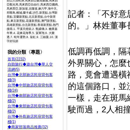
西亞人頭蛇身,馬來西亞樂高樂園,馬來西
亞觀光局,馬來西亞自由行,馬來西亞國碼,
馬來西亞,新加坡,吉隆坡,麻六甲,海中天,
記者：「不好意
邦喀島,檳城,蘭卡威,沙巴,新景點,台灣新
景點,宜蘭新景點,北京新景點,台中新景
點,東京新景點,花蓮新景點,澳門新景點,
的。」林姓董事
高雄新景點,台北新景點,香港新景點,熱門
搜尋,1. 平溪天燈節,2. 甄嬛傳,3. 糖果嘉
年華,4. 花東花海季,5. 賀軍翔,6. 大樂
透,7. 蛇年運勢,8. 翁虹,9. 三絲羹,10. 漢
字好玩節
低調再低調，隔
我的分類〈專題〉
首頁(2232)
外界關心，怎麼
自助旅行◆遊台灣◆華人交
流網(5)
路，竟會遭遇橫
台灣◆北部旅店民宿背包客
棧(3)
的這個路口，並
台灣◆中部旅店民宿背包客
棧(24)
一樣，走在斑馬
台灣◆南部旅店民宿背包客
棧(2)
台灣◆東部旅店民宿背包客
駛而過，2人相
棧(2)
台灣◆外島旅店民宿背包客
棧(1)
◆商家部落商品推薦(32)