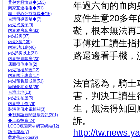
背包客棧旅遊◆(153)
年過六旬的血肉
商家互連推推◆(51)
志工愛心公益協尋◆(16)
皮件生意20多
台灣司導寄舖◆(7)
內湖找房子(9)
礙，根本無法再
內湖雅房套房(83)
內湖2房(37)
事傅姓工讀生指
內湖3房(139)
內湖3加1房(48)
內湖5房以上(21)
路還邊看手機，
內湖投資套房(23)
店面攤位車位(2)
內湖頂樓加蓋(12)
內湖國宅專賣(17)
法官認為，騎士
內湖預售新成屋(51)
廠辦豪宅別墅(26)
台灣土地(13)
害，判決工讀生
內湖法拍屋(5)
內湖找工作(79)
生，無法得知回
裝潢傢俱水電相關(3)
◆智慧語新聞健康資訊(201)
訴。
◆工商投資(24)
LOGO底圖素材網頁網站(12)
http://tw.new
語法架框(7)
蘿雅蒂詩lotes(9)