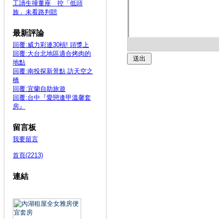
工讀生撞董座 控「低頭
族」未看路判賠
最新評論
回覆:威力彩連30槓! 頭獎上
回覆:大台北地區適合烤肉的
地點
回覆:南投探新景點 訪天空之
橋
回覆:宜蘭自助旅遊
回覆:台中『愛戀逢甲溫馨套
房』
留言板
我要留言
首頁(2213)
連結