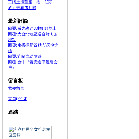
工讀生撞董座 控「低頭
族」未看路判賠
最新評論
回覆:威力彩連30槓! 頭獎上
回覆:大台北地區適合烤肉的
地點
回覆:南投探新景點 訪天空之
橋
回覆:宜蘭自助旅遊
回覆:台中『愛戀逢甲溫馨套
房』
留言板
我要留言
首頁(2213)
連結