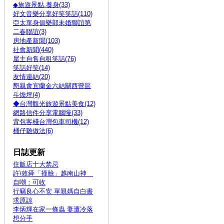
◆旅遊景點.養身(33)
好文音樂分享好笑笑話(110)
亞太單身俱樂部未婚聯誼第
二春聯誼(3)
房地產新聞(103)
社會新聞(440)
屋主自售自租笑話(76)
笑話好笑(14)
友情連結(20)
懇親會宜蘭金六結關西營區
斗煥坪(4)
◆台灣觀光旅遊景點美食(12)
網路信件分享電腦慢(33)
背包客棧台灣包車司機(12)
桶仔雞做法(6)
日誌更新
住飯店十大禁忌
許\效舜「撞臉」越南山神
自嘲：可收
行竊良心不安 單親媽自白書
求原諒
李炳輝在家一條蟲 妻遭冷落
想分手