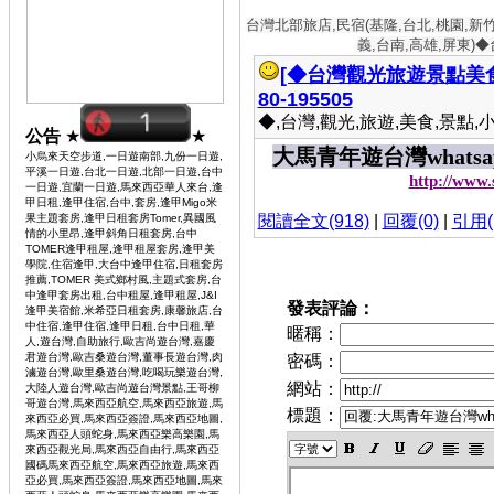
台灣北部旅店,民宿(基隆,台北,桃園,新
義,台南,高雄,屏東)
[◆台灣觀光旅遊景點美食
80-195505
◆,台灣,觀光,旅遊,美食,景點,小吃 
公告
★
★
大馬青年遊台灣whatsapp
小烏來天空步道,一日遊南部,九份一日遊,
平溪一日遊,台北一日遊,北部一日遊,台中
http://www
一日遊,宜蘭一日遊,馬來西亞華人來台,逢
甲日租,逢甲住宿,台中,套房,逢甲Migo米
果主題套房,逢甲日租套房Tomer,異國風
閱讀全文(918)
|
回覆(0)
|
引用(
情的小里昂,逢甲斜角日租套房,台中
TOMER逢甲租屋,逢甲租屋套房,逢甲美
學院,住宿逢甲,大台中逢甲住宿,日租套房
推薦,TOMER 美式鄉村風,主題式套房,台
中逢甲套房出租,台中租屋,逢甲租屋,J&I
發表評論：
逢甲美宿館,米希亞日租套房,康馨旅店,台
中住宿,逢甲住宿,逢甲日租,台中日租,華
暱稱：
人,遊台灣,自助旅行,歐吉尚遊台灣,嘉慶
君遊台灣,歐吉桑遊台灣,董事長遊台灣,肉
密碼：
滷遊台灣,歐里桑遊台灣,吃喝玩樂遊台灣,
網站：
大陸人遊台灣,歐吉尚遊台灣景點,王哥柳
哥遊台灣,馬來西亞航空,馬來西亞旅遊,馬
標題：
來西亞必買,馬來西亞簽證,馬來西亞地圖,
馬來西亞人頭蛇身,馬來西亞樂高樂園,馬
來西亞觀光局,馬來西亞自由行,馬來西亞
國碼馬來西亞航空,馬來西亞旅遊,馬來西
亞必買,馬來西亞簽證,馬來西亞地圖,馬來