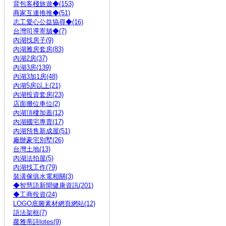
背包客棧旅遊◆(153)
商家互連推推◆(51)
志工愛心公益協尋◆(16)
台灣司導寄舖◆(7)
內湖找房子(9)
內湖雅房套房(83)
內湖2房(37)
內湖3房(139)
內湖3加1房(48)
內湖5房以上(21)
內湖投資套房(23)
店面攤位車位(2)
內湖頂樓加蓋(12)
內湖國宅專賣(17)
內湖預售新成屋(51)
廠辦豪宅別墅(26)
台灣土地(13)
內湖法拍屋(5)
內湖找工作(79)
裝潢傢俱水電相關(3)
◆智慧語新聞健康資訊(201)
◆工商投資(24)
LOGO底圖素材網頁網站(12)
語法架框(7)
蘿雅蒂詩lotes(9)