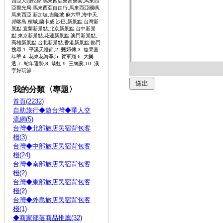
西亞人頭蛇身,馬來西亞樂高樂園,馬來西
亞觀光局,馬來西亞自由行,馬來西亞國碼,
馬來西亞,新加坡,吉隆坡,麻六甲,海中天,
邦喀島,檳城,蘭卡威,沙巴,新景點,台灣新
景點,宜蘭新景點,北京新景點,台中新景
點,東京新景點,花蓮新景點,澳門新景點,
高雄新景點,台北新景點,香港新景點,熱門
搜尋,1. 平溪天燈節,2. 甄嬛傳,3. 糖果嘉
年華,4. 花東花海季,5. 賀軍翔,6. 大樂
透,7. 蛇年運勢,8. 翁虹,9. 三絲羹,10. 漢
字好玩節
我的分類〈專題〉
首頁(2232)
自助旅行◆遊台灣◆華人交
流網(5)
台灣◆北部旅店民宿背包客
棧(3)
台灣◆中部旅店民宿背包客
棧(24)
台灣◆南部旅店民宿背包客
棧(2)
台灣◆東部旅店民宿背包客
棧(2)
台灣◆外島旅店民宿背包客
棧(1)
◆商家部落商品推薦(32)