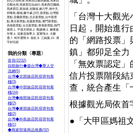
西亞人頭蛇身,馬來西亞樂高樂園,馬來西
亞觀光局,馬來西亞自由行,馬來西亞國碼,
馬來西亞,新加坡,吉隆坡,麻六甲,海中天,
邦喀島,檳城,蘭卡威,沙巴,新景點,台灣新
「台灣十大觀光小
景點,宜蘭新景點,北京新景點,台中新景
點,東京新景點,花蓮新景點,澳門新景點,
日起，開始進行
高雄新景點,台北新景點,香港新景點,熱門
搜尋,1. 平溪天燈節,2. 甄嬛傳,3. 糖果嘉
年華,4. 花東花海季,5. 賀軍翔,6. 大樂
的「網路投票」
透,7. 蛇年運勢,8. 翁虹,9. 三絲羹,10. 漢
字好玩節
鎮」都卯足全力
我的分類〈專題〉
首頁(2232)
「無效票認定」
自助旅行◆遊台灣◆華人交
流網(5)
信片投票階段結
台灣◆北部旅店民宿背包客
棧(3)
查，統合產生「
台灣◆中部旅店民宿背包客
棧(24)
台灣◆南部旅店民宿背包客
根據觀光局依首
棧(2)
台灣◆東部旅店民宿背包客
棧(2)
●「大甲區媽祖
台灣◆外島旅店民宿背包客
棧(1)
◆商家部落商品推薦(32)