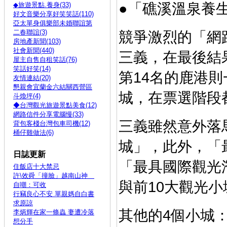
●「礁溪溫泉養
◆旅遊景點.養身(33)
好文音樂分享好笑笑話(110)
亞太單身俱樂部未婚聯誼第
二春聯誼(3)
競爭激烈的「網
房地產新聞(103)
社會新聞(440)
三義，在最後結
屋主自售自租笑話(76)
笑話好笑(14)
第14名的鹿港則
友情連結(20)
懇親會宜蘭金六結關西營區
城，在票選階段
斗煥坪(4)
◆台灣觀光旅遊景點美食(12)
網路信件分享電腦慢(33)
三義雖然意外落
背包客棧台灣包車司機(12)
桶仔雞做法(6)
城」，此外，「
日誌更新
「最具國際觀光
住飯店十大禁忌
許\效舜「撞臉」越南山神
與前10大觀光小
自嘲：可收
行竊良心不安 單親媽自白書
求原諒
其他的4個小城
李炳輝在家一條蟲 妻遭冷落
想分手