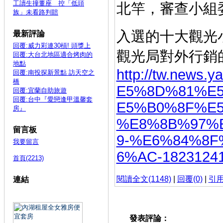
工讀生撞董座 控「低頭
北竿，審查小組
族」未看路判賠
入選的十大觀光
最新評論
回覆:威力彩連30槓! 頭獎上
觀光局對外行銷
回覆:大台北地區適合烤肉的
地點
http://tw.new
回覆:南投探新景點 訪天空之
橋
E5%8D%81%E
回覆:宜蘭自助旅遊
回覆:台中『愛戀逢甲溫馨套
E5%B0%8F%E
房』
%E8%8B%97%
留言板
9-%E6%84%8
我要留言
6%AC-18231241
首頁(2213)
閱讀全文(1148)
|
回覆(0)
|
引用
連結
發表評論：