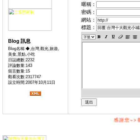
暱稱：
密碼：
網站：
標題：
Blog 訊息
Blog名稱:◆,台灣,觀光,旅遊,
美食,景點,小吃
日誌總數:2232
評論數量:143
留言數量:15
觀看次數:2317747
設立時間:2007年10月11日
感謝您~>歡