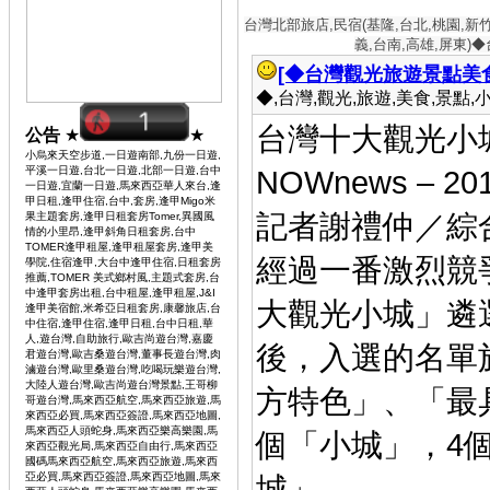
台灣北部旅店,民宿(基隆,台北,桃園,新
義,台南,高雄,屏東)
[◆台灣觀光旅遊景點美食
◆,台灣,觀光,旅遊,美食,景點,小吃 
台灣十大觀光小
公告
★
★
小烏來天空步道,一日遊南部,九份一日遊,
平溪一日遊,台北一日遊,北部一日遊,台中
NOWnews – 20
一日遊,宜蘭一日遊,馬來西亞華人來台,逢
甲日租,逢甲住宿,台中,套房,逢甲Migo米
記者謝禮仲／綜
果主題套房,逢甲日租套房Tomer,異國風
情的小里昂,逢甲斜角日租套房,台中
TOMER逢甲租屋,逢甲租屋套房,逢甲美
經過一番激烈競
學院,住宿逢甲,大台中逢甲住宿,日租套房
推薦,TOMER 美式鄉村風,主題式套房,台
中逢甲套房出租,台中租屋,逢甲租屋,J&I
大觀光小城」遴
逢甲美宿館,米希亞日租套房,康馨旅店,台
中住宿,逢甲住宿,逢甲日租,台中日租,華
人,遊台灣,自助旅行,歐吉尚遊台灣,嘉慶
後，入選的名單
君遊台灣,歐吉桑遊台灣,董事長遊台灣,肉
滷遊台灣,歐里桑遊台灣,吃喝玩樂遊台灣,
大陸人遊台灣,歐吉尚遊台灣景點,王哥柳
方特色」、「最
哥遊台灣,馬來西亞航空,馬來西亞旅遊,馬
來西亞必買,馬來西亞簽證,馬來西亞地圖,
馬來西亞人頭蛇身,馬來西亞樂高樂園,馬
個「小城」，4
來西亞觀光局,馬來西亞自由行,馬來西亞
國碼馬來西亞航空,馬來西亞旅遊,馬來西
亞必買,馬來西亞簽證,馬來西亞地圖,馬來
城」。