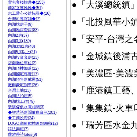
●「大溪總統鎮
背包客棧旅遊◆(153)
商家互連推推◆(51)
志工愛心公益協尋◆(16)
台灣司導寄舖◆(7)
●「北投風華小
內湖找房子(9)
內湖雅房套房(83)
內湖2房(37)
●「安平-台灣
內湖3房(139)
內湖3加1房(48)
內湖5房以上(21)
●「金城鎮後浦
內湖投資套房(23)
店面攤位車位(2)
內湖頂樓加蓋(12)
●「美濃區-美
內湖國宅專賣(17)
內湖預售新成屋(51)
廠辦豪宅別墅(26)
●「鹿港鎮工藝
台灣土地(13)
內湖法拍屋(5)
內湖找工作(79)
●「集集鎮-火車
裝潢傢俱水電相關(3)
◆智慧語新聞健康資訊(201)
◆工商投資(24)
●「瑞芳區水金
LOGO底圖素材網頁網站(12)
語法架框(7)
蘿雅蒂詩lotes(9)