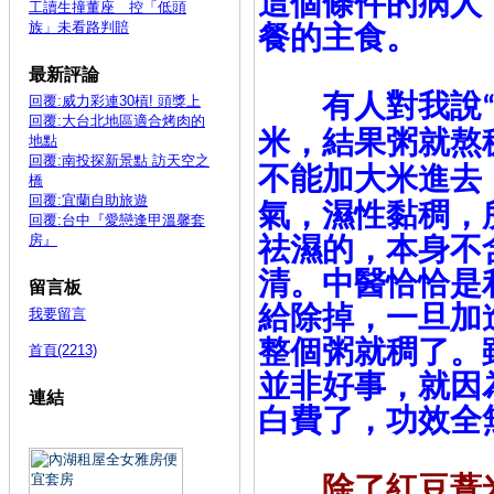
這個條件的病人
工讀生撞董座 控「低頭
族」未看路判賠
餐的主食。
最新評論
有人對我說
回覆:威力彩連30槓! 頭獎上
回覆:大台北地區適合烤肉的
米，結果粥就熬
地點
回覆:南投探新景點 訪天空之
不能加大米進去
橋
回覆:宜蘭自助旅遊
氣，濕性黏稠，
回覆:台中『愛戀逢甲溫馨套
房』
祛濕的，本身不
清。中醫恰恰是
留言板
給除掉，一旦加
我要留言
整個粥就稠了。
首頁(2213)
並非好事，就因
連結
白費了，功效全
除了紅豆薏