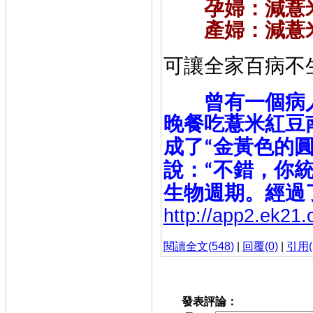
孕婦：減薏米
產婦：減薏米
可讓全家百病不
曾有一個病
晚餐吃薏米紅豆
成了
金黃色的
“
說：
不錯，你
“
生物週期。經過
http://app2.ek21
閱讀全文(548)
|
回覆(0)
|
引用(
發表評論：