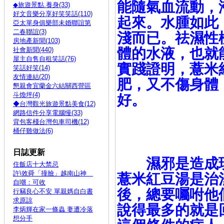
能隨氣血流動，
◆旅遊景點.養身(33)
好文音樂分享好笑笑話(110)
起來。水腫如此
亞太單身俱樂部未婚聯誼第
二春聯誼(3)
淺而已。祛濕性
房地產新聞(103)
體的水液，也就
社會新聞(440)
屋主自售自租笑話(76)
實踐證明，薏米
笑話好笑(14)
友情連結(20)
肥，又不傷身體
懇親會宜蘭金六結關西營區
斗煥坪(4)
好。
◆台灣觀光旅遊景點美食(12)
網路信件分享電腦慢(33)
背包客棧台灣包車司機(12)
桶仔雞做法(6)
日誌更新
濕邪是造成現
住飯店十大禁忌
許\效舜「撞臉」越南山神
薏米紅豆湯是治
自嘲：可收
後，總要囑咐他
行竊良心不安 單親媽自白書
求原諒
說得最多的就是
李炳輝在家一條蟲 妻遭冷落
想分手