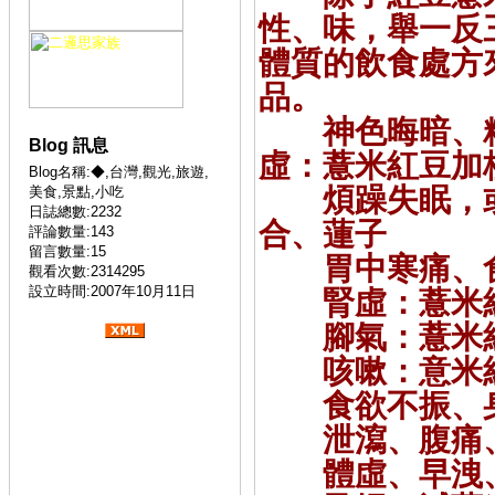
性、味，舉一反
體質的飲食處方
品。
神色晦暗、
Blog 訊息
虛：薏米紅豆加
Blog名稱:◆,台灣,觀光,旅遊,
煩躁失眠，或
美食,景點,小吃
日誌總數:2232
合、蓮子
評論數量:143
留言數量:15
胃中寒痛、食
觀看次數:2314295
設立時間:2007年10月11日
腎虛：薏米紅
腳氣：薏米紅
咳嗽：意米紅
食欲不振、身
泄瀉、腹痛、
體虛、早洩、