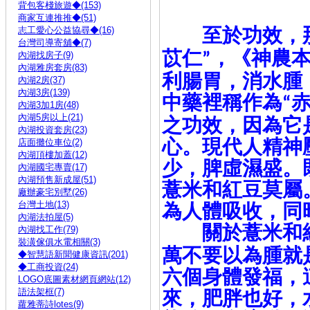
背包客棧旅遊◆(153)
商家互連推推◆(51)
至於功效，那
志工愛心公益協尋◆(16)
台灣司導寄舖◆(7)
苡仁
，《神農
內湖找房子(9)
”
內湖雅房套房(83)
利腸胃，消水腫
內湖2房(37)
內湖3房(139)
中藥裡稱作為
“
內湖3加1房(48)
內湖5房以上(21)
之功效，因為它
內湖投資套房(23)
心。現代人精神
店面攤位車位(2)
內湖頂樓加蓋(12)
少，脾虛濕盛。
內湖國宅專賣(17)
內湖預售新成屋(51)
薏米和紅豆莫屬
廠辦豪宅別墅(26)
台灣土地(13)
為人體吸收，同
內湖法拍屋(5)
關於薏米和
內湖找工作(79)
裝潢傢俱水電相關(3)
萬不要以為腫就
◆智慧語新聞健康資訊(201)
◆工商投資(24)
六個身體發福，
LOGO底圖素材網頁網站(12)
語法架框(7)
來，肥胖也好，
蘿雅蒂詩lotes(9)