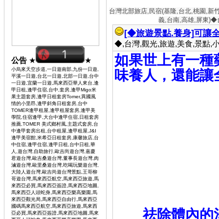
台灣北部旅店,民宿(基隆,台北,桃園,新
義,台南,高雄,屏東)
[◆旅遊景點.養身]
可讓
◆,台灣,觀光,旅遊,美食,景點,小吃 
如果世上有一種
公告
★
★
小烏來天空步道,一日遊南部,九份一日遊,
味養人，還能讓
平溪一日遊,台北一日遊,北部一日遊,台中
一日遊,宜蘭一日遊,馬來西亞華人來台,逢
甲日租,逢甲住宿,台中,套房,逢甲Migo米
果主題套房,逢甲日租套房Tomer,異國風
情的小里昂,逢甲斜角日租套房,台中
TOMER逢甲租屋,逢甲租屋套房,逢甲美
學院,住宿逢甲,大台中逢甲住宿,日租套房
推薦,TOMER 美式鄉村風,主題式套房,台
中逢甲套房出租,台中租屋,逢甲租屋,J&I
逢甲美宿館,米希亞日租套房,康馨旅店,台
中住宿,逢甲住宿,逢甲日租,台中日租,華
人,遊台灣,自助旅行,歐吉尚遊台灣,嘉慶
君遊台灣,歐吉桑遊台灣,董事長遊台灣,肉
滷遊台灣,歐里桑遊台灣,吃喝玩樂遊台灣,
大陸人遊台灣,歐吉尚遊台灣景點,王哥柳
哥遊台灣,馬來西亞航空,馬來西亞旅遊,馬
來西亞必買,馬來西亞簽證,馬來西亞地圖,
馬來西亞人頭蛇身,馬來西亞樂高樂園,馬
來西亞觀光局,馬來西亞自由行,馬來西亞
國碼馬來西亞航空,馬來西亞旅遊,馬來西
祛除體內的濕
亞必買,馬來西亞簽證,馬來西亞地圖,馬來