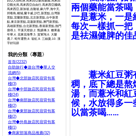
西亞人頭蛇身,馬來西亞樂高樂園,馬來西
兩個藥能當茶喝
亞觀光局,馬來西亞自由行,馬來西亞國碼,
馬來西亞,新加坡,吉隆坡,麻六甲,海中天,
邦喀島,檳城,蘭卡威,沙巴,新景點,台灣新
一是薏米，一是
景點,宜蘭新景點,北京新景點,台中新景
點,東京新景點,花蓮新景點,澳門新景點,
每次一樣抓一把
高雄新景點,台北新景點,香港新景點,熱門
搜尋,1. 平溪天燈節,2. 甄嬛傳,3. 糖果嘉
是祛濕健脾的佳
年華,4. 花東花海季,5. 賀軍翔,6. 大樂
透,7. 蛇年運勢,8. 翁虹,9. 三絲羹,10. 漢
字好玩節
我的分類〈專題〉
首頁(2232)
自助旅行◆遊台灣◆華人交
薏米紅豆粥有
流網(5)
台灣◆北部旅店民宿背包客
稠，底下總是熬
棧(3)
台灣◆中部旅店民宿背包客
湯，而薏米和紅
棧(24)
台灣◆南部旅店民宿背包客
候，水放得多一
棧(2)
以當茶喝
台灣◆東部旅店民宿背包客
……
棧(2)
台灣◆外島旅店民宿背包客
棧(1)
◆商家部落商品推薦(32)