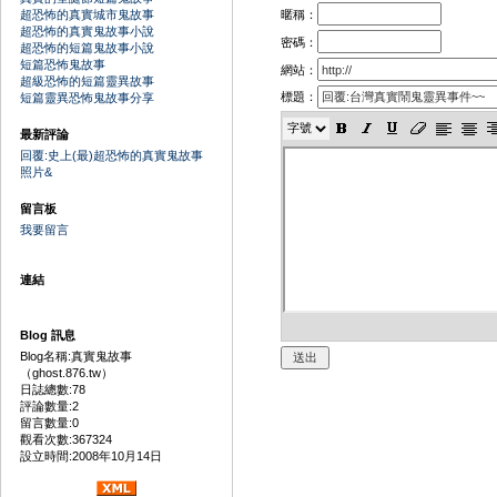
暱稱：
超恐怖的真實城市鬼故事
超恐怖的真實鬼故事小說
密碼：
超恐怖的短篇鬼故事小說
短篇恐怖鬼故事
網站：
超級恐怖的短篇靈異故事
標題：
短篇靈異恐怖鬼故事分享
最新評論
回覆:史上(最)超恐怖的真實鬼故事
照片&
留言板
我要留言
連結
Blog 訊息
Blog名稱:真實鬼故事
（ghost.876.tw）
日誌總數:78
評論數量:2
留言數量:0
觀看次數:367324
設立時間:2008年10月14日