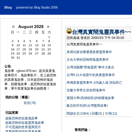
Blog
powered by Blog Studio 2006
«
»
August 2026
台灣真實鬧鬼靈異事件~~
日
一
二
三
四
五
六
1
恐怖鬼魂 發表於 2000/3/3 下午 04:35:00
2
3
4
5
6
7
8
台灣真實鬧鬼靈異事件~~
9
10
11
12
13
14
15
16
17
18
19
20
21
22
黃易玩家自曝遭遇真實靈異事件
23
24
25
26
27
28
29
30
31
文化大學的恐怖鬧鬼靈異事件
公告
台灣演藝圈“鬧鬼靈異”事件大集合
鬼故事（ghost.876.tw）提供真實鬼
台灣9.21大地震中的真實靈異事件
故事照片，鬼故事影片，史上超恐怖
的真實鬼故事，日本超恐怖的鬼故
再傳真實靈異事件:105歲人瑞 預知死亡
事，校園鬼故事，超恐怖的短篇鬼故
事，軍中真實鬼故事在線觀看！
宜蘭大學男生宿舍鬧鬼事件
我的分類〈專題〉
實踐大學(高雄校區)的校園鬼故事
首頁(78)
飯店的司領房(台灣靈異故事)
日誌更新
閱讀全文(1064)
|
回覆(0)
|
引用(12)
超級恐怖的短篇鬼故事
超級恐怖的短篇靈異鬼故事
不可思議的世界靈異照片
發表評論：
真實的聖誕節短篇鬼故事