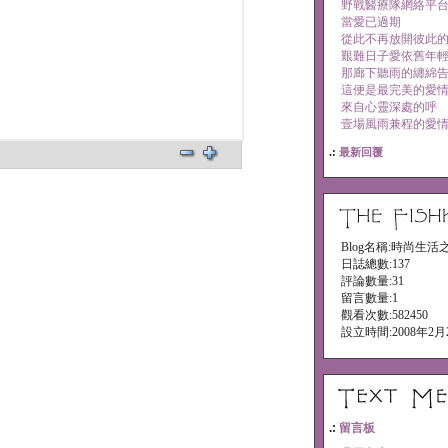
野戰醫療隊網絡平
當愛已過期
從此不再放開彼此
艱難日子愛依舊年
那廊下聽雨的纏綿
這便是最完美的愛
來自心靈深處的呼
壹場風雨兼程的愛
.:
最新回覆
Blog名稱:時尚生活
日誌總數:137
評論數量:31
留言數量:1
觀看次數:582450
設立時間:2008年2月
.:
留言板