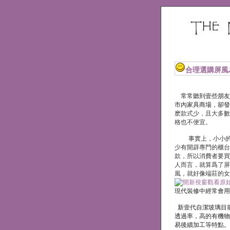
合理選購屏風
常常聽到壹些朋友
市內家具商場，卻發
麽款式少，且大多數
格也不便宜。
事實上，小小的屏
少有開辟專門的櫃台
款，所以消費者要買
人而言，就算爲了屏
風，就好像端莊的女
現代裝修中經常會用
新壹代自潔玻璃目前在
透過率，高的有機物
易後續加工等特點。