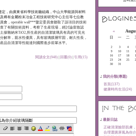
暫時無任
鑒定，由廣東省科學技術廳組織，中山大學能源與材料
及稀有金屬粉末冶金工程技術研究中心主任等七位教
員會，
operable wall***鑒定委員會聽取了該項目的技術
查了有關技術資料，考察了生産現場，經討論壹致認
«
Augus
土摻雜納米TiO2,所生産的自清潔玻璃具有高的可見光
日
一
二
分解率，親水性優異，具有玻璃膜層牢固，耐久性長，
産品自清潔等性能達到國際進步前輩水平。
2
3
4
9
10
11
16
17
18
閱讀全文(948)
|
回覆(0)
|
引用(15)
23
24
25
30
31
.:
我的分類(專題)
首頁(137)
健康時尚生活(24)
.:
最新日誌
正確清潔臉部肌膚
合理選購屏風為你