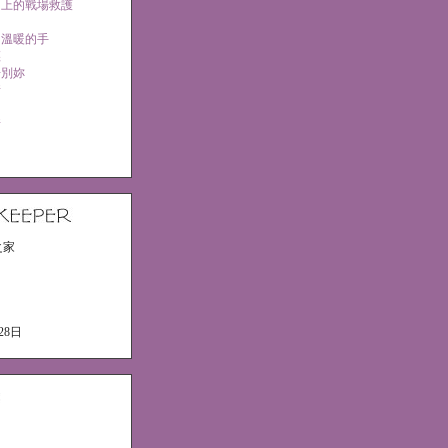
台上的戰場救護
的溫暖的手
輕
告別妳
情
情
之家
28日