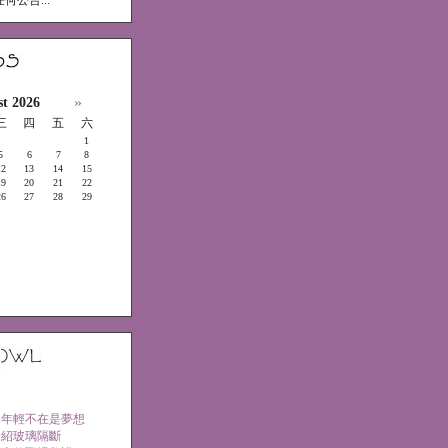
何公告...
»
t 2026
三
四
五
六
1
5
6
7
8
12
13
14
15
19
20
21
22
26
27
28
29
，年輕不在是夢想
介紹玻璃隔斷