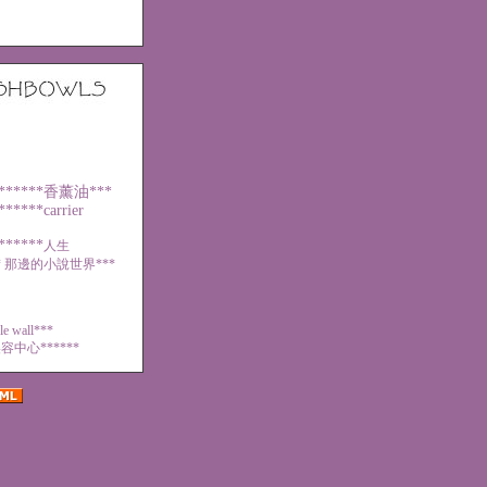
******
香薰油
***
******
carrier
******
人生
*
那邊的小說世界***
le wall***
容中心******