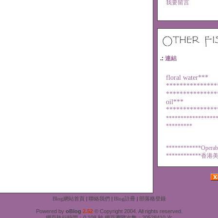
我要留言
.:
連結
floral water***
***************
***************
oil***
***************
*****************
*********
************
Operab
************
香港美
Blog網站首頁
|
聯絡我們
|
Blog註冊
|
部落格登錄
Powered by
oBlog
2.52
© Copyright 2004. All rights reserved.
網頁執行時間：0.108 秒 網頁瀏覽次數：20528410 次