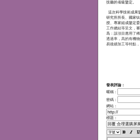
技廳的省級鑒定。
這次科學技術成果
研究所所長、國家钛
授、專家組成鑒定委
工作總結等呈文，審
爲：該項目應用了稀
透過率，高的有機物
易後續加工等特點，
發表評論：
暱稱：
密碼：
網站：
標題：