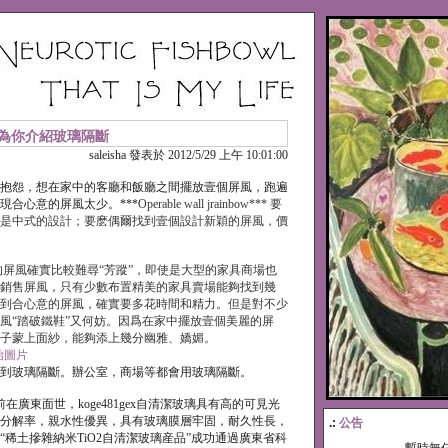
為你介紹玻璃隔斷
saleisha 發表於 2012/5/29 上午 10:01:00
抱怨，想在家中的客廳和飯廳之間擺放壹個屏風，跑遍
現合心意的屏風太少。***
Operable wall jrainbow*** 要
是中式的設計；要麽偶爾找到壹個設計新穎的屏風，價
風確實比較難尋“芳蹤”，即使是大型的家具商場也
銷售屏風，只有少數布置精美的家具賣場能夠找到幾
到合心意的屏風，確實要多花時間和精力。但是對不少
風“踏破鐵鞋”又何妨。因爲在家中擺放壹個美麗的屏
子蒙上面紗，能夠添上幾分幽雅、嬌媚。
到玻璃隔斷。辦公室，商場等都會用玻璃隔斷。
廣東面世，koge481gex自清潔玻璃具有高的可見光
分解率，親水性優異，具有玻璃膜層牢固，耐久性長，
.:
公告
“稀土摻雜納米TiO2自清潔玻璃産品”成功通過廣東省科