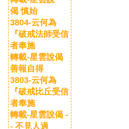
偈 慎始
3804-云何為
『破戒法師受信
者奉施
轉載-星雲說偈
善報自得
3803-云何為
『破戒比丘受信
者奉施
轉載-星雲說偈 -
- 不見人過