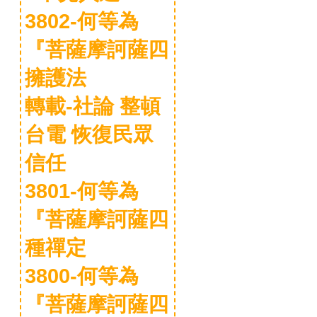
3802-何等為
『菩薩摩訶薩四
擁護法
轉載-社論 整頓
台電 恢復民眾
信任
3801-何等為
『菩薩摩訶薩四
種禪定
3800-何等為
『菩薩摩訶薩四