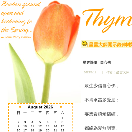
[星雲大師開示錄]
轉載
星雲說偈
自心佛
--
2013/3/11
|
作者：星雲大師
眾生少信自心佛，
不肯承當多受屈；
«
»
August 2026
日
一
二
三
四
五
六
妄想貪瞋煩惱纏，
1
2
3
4
5
6
7
8
9
10
11
12
13
14
15
都緣為愛無明窟。
16
17
18
19
20
21
22