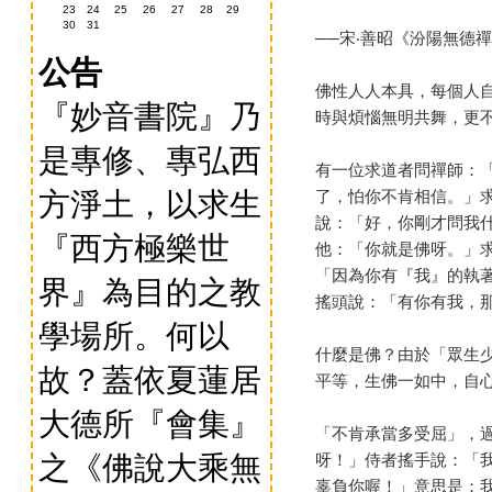
23
24
25
26
27
28
29
30
31
──宋‧善昭《汾陽無德
公告
佛性人人本具，每個人
『妙音書院』乃
時與煩惱無明共舞，更
是專修、專弘西
有一位求道者問禪師：
方淨土，以求生
了，怕你不肯相信。」
說：「好，你剛才問我
『西方極樂世
他：「你就是佛呀。」
「因為你有『我』的執
界』為目的之教
搖頭說：「有你有我，
學場所。何以
什麼是佛？由於「眾生
故？蓋依夏蓮居
平等，生佛一如中，自
大德所『會集』
「不肯承當多受屈」，
之《佛說大乘無
呀！」侍者搖手說：「
辜負你喔！」意思是：