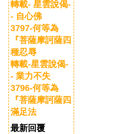
轉載- 星雲說偈-
- 自心佛
3797-何等為
『菩薩摩訶薩四
種忍辱
轉載-星雲說偈-
- 業力不失
3796-何等為
『菩薩摩訶薩四
滿足法
最新回覆