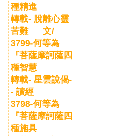
種精進
轉載- 脫離心靈
苦難 文/
3799-何等為
『菩薩摩訶薩四
種智慧
轉載- 星雲說偈-
- 讀經
3798-何等為
『菩薩摩訶薩四
種施具