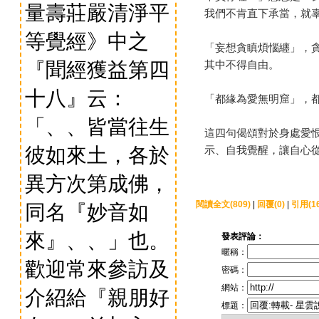
量壽莊嚴清淨平
我們不肯直下承當，就
等覺經》中之
「妄想貪瞋煩惱纏」，
『聞經獲益第四
其中不得自由。
十八』云：
「都緣為愛無明窟」，
「、、皆當往生
這四句偈頌對於身處愛
彼如來土，各於
示、自我覺醒，讓自心
異方次第成佛，
閱讀全文(809)
|
回覆(0)
|
引用(16
同名『妙音如
來』、、」也。
發表評論：
暱稱：
歡迎常來參訪及
密碼：
網站：
介紹給『親朋好
標題：