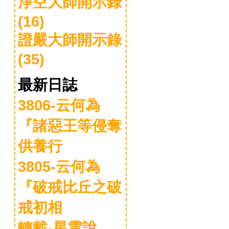
淨空大師開示錄
(16)
證嚴大師開示錄
(35)
最新日誌
3806-云何為
『諸惡王等侵奪
供養行
3805-云何為
『破戒比丘之破
戒初相
轉載-星雲說