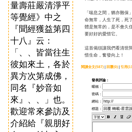
量壽莊嚴清淨平
「喘息之間，猶亦難保
等覺經》中之
命無常，人生了死，死
『聞經獲益第四
體是無常的，是不會久
要好好的愛惜它。
十八』云：
這首偈頌讓我們看清世
「、、皆當往生
惜生命，奮發向上！
彼如來土，各於
閱讀全文(587)
|
回覆(0)
|
引用(11
異方次第成佛，
發表評論：
同名『妙音如
暱稱：
密碼：
來』、、」也。
網站：
歡迎常來參訪及
標題：
介紹給『親朋好