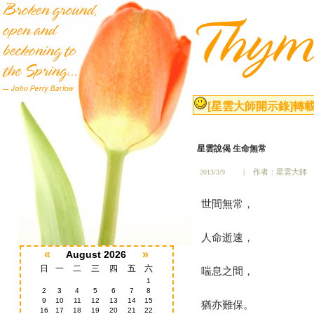
[星雲大師開示錄]
轉載
星雲說偈
生命無常
2013/3/9
|
作者：星雲大師
世間無常，
人命逝速，
«
»
August 2026
日
一
二
三
四
五
六
喘息之間，
1
2
3
4
5
6
7
8
9
10
11
12
13
14
15
猶亦難保。
16
17
18
19
20
21
22