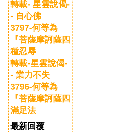
轉載- 星雲說偈-
- 自心佛
3797-何等為
『菩薩摩訶薩四
種忍辱
轉載-星雲說偈-
- 業力不失
3796-何等為
『菩薩摩訶薩四
滿足法
最新回覆