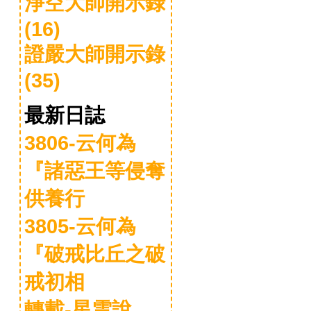
淨空大師開示錄
(16)
證嚴大師開示錄
(35)
最新日誌
3806-云何為
『諸惡王等侵奪
供養行
3805-云何為
『破戒比丘之破
戒初相
轉載-星雲說