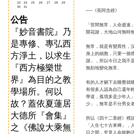
23
24
25
26
27
28
29
30
31
──《長阿含經》
公告
「世間無常，人命逝速
『妙音書院』乃
開花謝，大地山河無時
是專修、專弘西
無常，就是有變異性，
方淨土，以求生
身上的細胞，只要一個
謝」，所以今日之我不
『西方極樂世
無刻地變化無常。
界』為目的之教
有的人才躺下去睡覺就
學場所。何以
有很多人認為自己還年
學道，孤墳多是少年人
故？蓋依夏蓮居
少」，無常是不分男女
大德所『會集』
所以《四十二章經》裡
之《佛說大乘無
「人生七十古來稀」，
日之間，究竟人命能夠