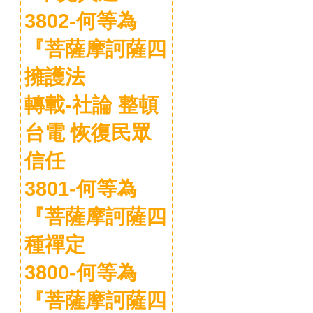
3802-何等為
『菩薩摩訶薩四
擁護法
轉載-社論 整頓
台電 恢復民眾
信任
3801-何等為
『菩薩摩訶薩四
種禪定
3800-何等為
『菩薩摩訶薩四