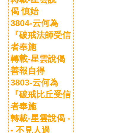
偈 慎始
3804-云何為
『破戒法師受信
者奉施
轉載-星雲說偈
善報自得
3803-云何為
『破戒比丘受信
者奉施
轉載-星雲說偈 -
- 不見人過