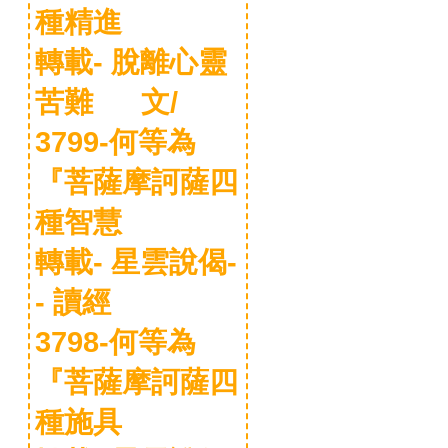
種精進
轉載- 脫離心靈
苦難 文/
3799-何等為
『菩薩摩訶薩四
種智慧
轉載- 星雲說偈-
- 讀經
3798-何等為
『菩薩摩訶薩四
種施具