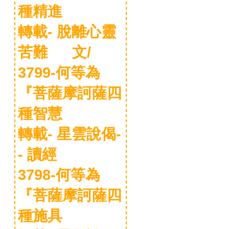
種精進
轉載- 脫離心靈
苦難 文/
3799-何等為
『菩薩摩訶薩四
種智慧
轉載- 星雲說偈-
- 讀經
3798-何等為
『菩薩摩訶薩四
種施具