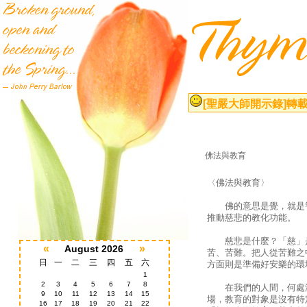
[聖嚴大師開示錄]
轉載
佛法與教育
〈佛法與教育〉
佛的意思是覺，就是智
推動慈悲的教化功能。
慈悲是什麼？「慈」
«
»
August 2026
苦、苦難。把人從苦難之
日
一
二
三
四
五
六
方面則是準備好安樂的環
1
2
3
4
5
6
7
8
在我們的人間，何處沒
9
10
11
12
13
14
15
場，教育的對象是沒有特
16
17
18
19
20
21
22