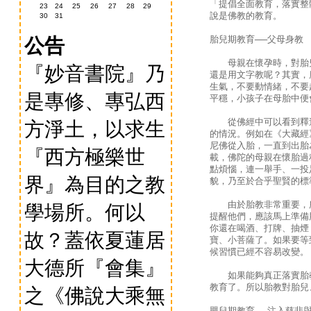
「提倡全面教育，落實整
23
24
25
26
27
28
29
說是佛教的教育。
30
31
胎兒期教育
──
父母身教
公告
母親在懷孕時，對胎兒
『妙音書院』乃
還是用文字教呢？其實，
生氣，不要動情緒，不要
是專修、專弘西
平穩，小孩子在母胎中便
從佛經中可以看到釋迦
方淨土，以求生
的情況。例如在《大藏經
尼佛從入胎，一直到出胎
『西方極樂世
載，佛陀的母親在懷胎過
點煩惱，連一舉手、一投
界』為目的之教
貌，乃至於合乎聖賢的標
由於胎教非常重要，所
學場所。何以
提醒他們，應該馬上準備
你還在喝酒、打牌、抽煙
故？蓋依夏蓮居
寶、小菩薩了。如果要等
候習慣已經不容易改變。
大德所『會集』
如果能夠真正落實胎教
教育了。所以胎教對胎兒
之《佛說大乘無
嬰兒期教育
──
注入慈悲