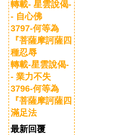
轉載- 星雲說偈-
- 自心佛
3797-何等為
『菩薩摩訶薩四
種忍辱
轉載-星雲說偈-
- 業力不失
3796-何等為
『菩薩摩訶薩四
滿足法
最新回覆