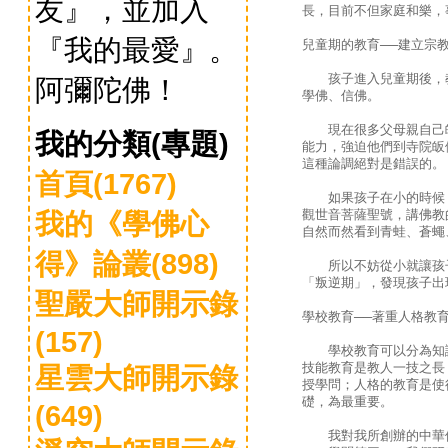
友』，並加入
長，目前不但家庭和樂，
『我的最愛』。
兒童期的教育
──
建立宗
孩子進入兒童期後，教
阿彌陀佛！
學佛、信佛。
現在很多父母親自己皈
我的分類(專題)
能力，強迫他們到寺院皈
這種論調絕對是錯誤的。
首頁(1767)
如果孩子在小的時候，
觀世音菩薩聖號，講佛教
我的《學佛心
自然而然看到青蛙、蒼蠅
得》論叢(898)
所以不妨從小就讓孩子
「叛逆期」，發現孩子出
聖嚴大師開示錄
學校教育
──
著重人格教
(157)
學校教育可以分為知識
技能教育是教人一技之長
星雲大師開示錄
授學問；人格的教育是使
礎，為最重要。
(649)
我對我所創辦的中華佛