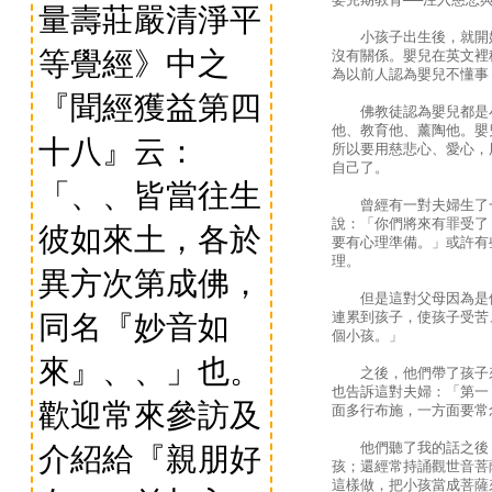
量壽莊嚴清淨平
小孩子出生後，就開始
等覺經》中之
沒有關係。嬰兒在英文裡
為以前人認為嬰兒不懂事
『聞經獲益第四
佛教徒認為嬰兒都是小
他、教育他、薰陶他。嬰
十八』云：
所以要用慈悲心、愛心，
自己了。
「、、皆當往生
曾經有一對夫婦生了一
說：「你們將來有罪受了
彼如來土，各於
要有心理準備。」或許有
理。
異方次第成佛，
但是這對父母因為是佛
連累到孩子，使孩子受苦
同名『妙音如
個小孩。」
來』、、」也。
之後，他們帶了孩子來
也告訴這對夫婦：「第一
歡迎常來參訪及
面多行布施，一方面要常
他們聽了我的話之後，
介紹給『親朋好
孩；還經常持誦觀世音菩
這樣做，把小孩當成菩薩