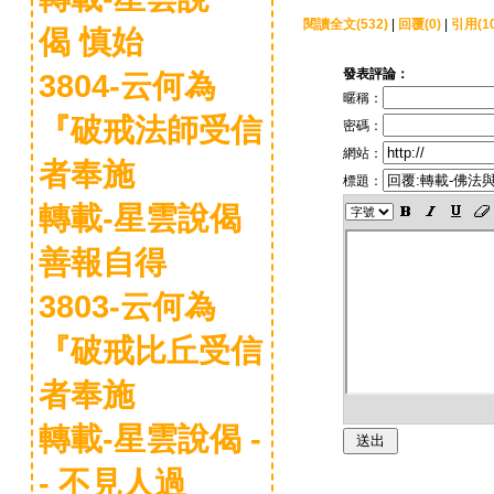
閱讀全文(532)
|
回覆(0)
|
引用(10
偈 慎始
發表評論：
3804-云何為
暱稱：
『破戒法師受信
密碼：
網站：
者奉施
標題：
轉載-星雲說偈
善報自得
3803-云何為
『破戒比丘受信
者奉施
轉載-星雲說偈 -
- 不見人過