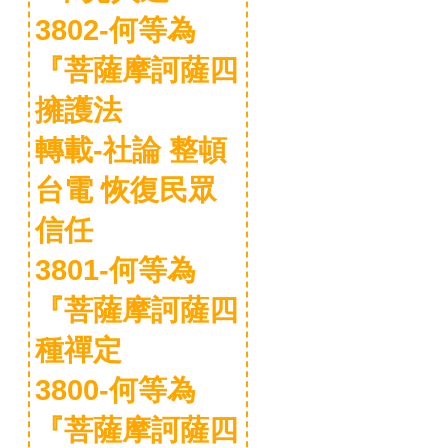
3802-何等為
『菩薩摩訶薩四
擁護法
轉載-社論 整頓
台電 恢復民眾
信任
3801-何等為
『菩薩摩訶薩四
種禪定
3800-何等為
『菩薩摩訶薩四