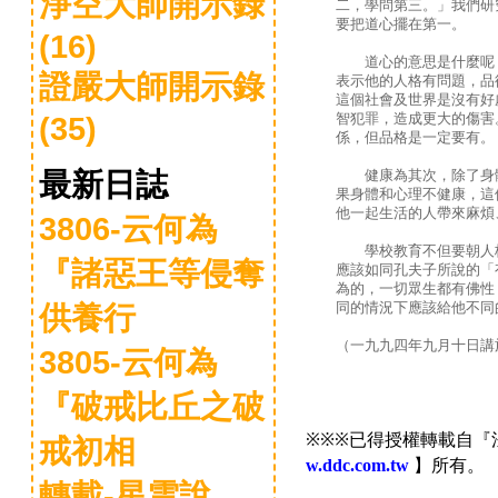
淨空大師開示錄
二，學問第三。」我們研
要把道心擺在第一。
(16)
道心的意思是什麼呢？
證嚴大師開示錄
表示他的人格有問題，品
這個社會及世界是沒有好
智犯罪，造成更大的傷害
(35)
係，但品格是一定要有。
健康為其次，除了身體
最新日誌
果身體和心理不健康，這
他一起生活的人帶來麻煩
3806-云何為
學校教育不但要朝人格
『諸惡王等侵奪
應該如同孔夫子所說的「
為的，一切眾生都有佛性
同的情況下應該給他不同
供養行
（一九九四年九月十日講
3805-云何為
『破戒比丘之破
※※※已得授權轉載自
戒初相
】所有。
w.ddc.com.tw
轉載-星雲說