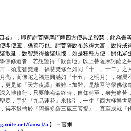
四者』，即所謂
菩薩摩訶薩四方便具足智慧
，
此為吾
便即便宜，猶善巧也。謂菩薩說布施得大富，說持戒
諸散亂，說智慧得捨諸煩惱，如是種種方便，開化眾
學佛修道者，若想證得『歡喜地』以上菩薩摩訶薩之
言，須悲智雙運、福慧雙修至如同『十一、十二』之
月亮，而佛陀之福慧圓滿如『十五』之明月），確屬
，更是如『天方夜譚』般難上加難。是故吾等學佛修
深入地修行，只要能臨命終時，自知時至，身無痛苦
聖眾，手持『九品蓮花』來接引，一生『西方極樂世
，得不退轉於『阿耨多羅三藐三菩提』，直至成就『
】
－官網
og.xuite.net/famscl/a