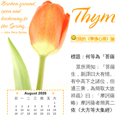
[我的《學佛心得》論
標題：何等為『菩薩
眾所周知：『菩薩
生，新譯曰大有情。
有中高下之諸位，但
通三乘，為簡取大故
«
»
August 2026
祥疏》曰：「摩訶薩
日
一
二
三
四
五
六
略）摩訶薩者簡異二
1
2
3
4
5
6
7
8
依《
大方等大集經
》
9
10
11
12
13
14
15
16
17
18
19
20
21
22