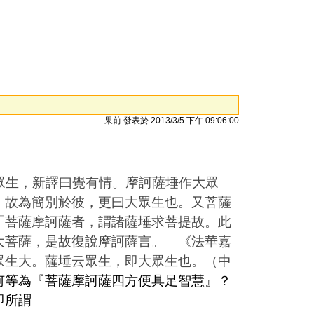
果前 發表於 2013/3/5 下午 09:06:00
眾生，新譯曰覺有情。摩訶薩埵作大眾
，故為簡別於彼，更曰大眾生也。又菩薩
「菩薩摩訶薩者，謂諸薩埵求菩提故。此
大菩薩，是故復說摩訶薩言。」《法華嘉
眾生大。薩埵云眾生，即大眾生也。（中
何等為『菩薩摩訶薩四方便具足智慧』？
即所謂