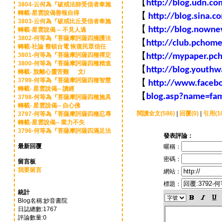
【
http://blog.udn.co
3804-云何為『破戒法師受信者奉施
【
轉載-星雲說偈善報自得
http://blog.sina.c
3803-云何為『破戒比丘受信者奉施
【
http://blog.nown
轉載-星雲說偈 -- 不見人過
3802-何等為『菩薩摩訶薩四擁護法
【
http://club.pchom
轉載-社論 整頓台電 恢復民眾信任
【
3801-何等為『菩薩摩訶薩四種禪定
http://mypaper.p
3800-何等為『菩薩摩訶薩四種精進
【
http://blog.youth
轉載- 脫離心靈苦難 文/
【
3799-何等為『菩薩摩訶薩四種智慧
http://www.faceb
轉載- 星雲說偈-- 讀經
【
blog.asp?name=fam
3798-何等為『菩薩摩訶薩四種施具
轉載- 星雲說偈-- 自心佛
閱讀全文(586)
|
回覆(0)
|
引用(1
3797-何等為『菩薩摩訶薩四種忍辱
轉載-星雲說偈-- 業力不失
3796-何等為『菩薩摩訶薩四滿足法
發表評論：
最新回覆
暱稱：
密碼：
留言板
我要留言
網站：
標題：
統計
Blog名稱:妙音書院
日誌總數:1767
評論數量:0