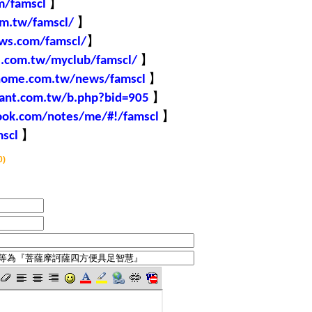
】
m/famscl
】
om.tw/famscl/
】
ews.com/famscl/
】
e.com.tw/myclub/famscl/
】
chome.com.tw/news/famscl
】
want.com.tw/b.php?bid=905
】
ook.com/notes/me/#!/famscl
】
scl
0)