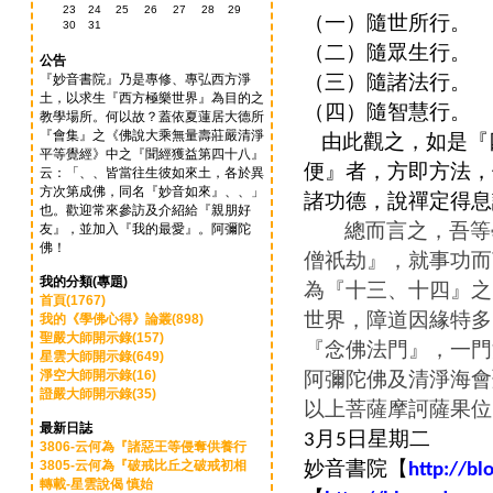
23
24
25
26
27
28
29
隨世所行。
（一）
30
31
隨眾生行。
（二）
公告
隨諸法行。
『妙音書院』乃是專修、專弘西方淨
（三）
土，以求生『西方極樂世界』為目的之
隨智慧行。
（四）
教學場所。何以故？蓋依夏蓮居大德所
由此觀之
，如是『
『會集』之《佛說大乘無量壽莊嚴清淨
平等覺經》中之『聞經獲益第四十八』
便
』者，方即方法，
云：「、、皆當往生彼如來土，各於異
方次第成佛，同名『妙音如來』、、」
諸功德，說禪定得息
也。歡迎常來參訪及介紹給『親朋好
總而言之，吾等
友』，並加入『我的最愛』。阿彌陀
佛！
僧祇劫』，就事功而
我的分類(專題)
為『十三、十四』之
首頁(1767)
世界，障道因緣特多
我的《學佛心得》論叢(898)
聖嚴大師開示錄(157)
『念佛法門』，一門
星雲大師開示錄(649)
阿彌陀佛及清淨海會
淨空大師開示錄(16)
證嚴大師開示錄(35)
以上菩薩摩訶薩果位
最新日誌
月
日星期二
3
5
3806-云何為『諸惡王等侵奪供養行
妙音書院【
3805-云何為『破戒比丘之破戒初相
http://bl
轉載-星雲說偈 慎始