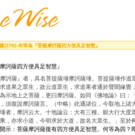
叢]
3792-何等為『菩薩摩訶薩四方便具足智慧』
摩訶薩四方便具足智慧』
摩訶薩』者，具名菩提薩埵摩訶薩埵。菩提薩埵作道
求道果之眾生，故云道眾生，求道果者通於聲聞緣覺
為示地上之菩薩，更曰摩訶薩。如同《佛地論》曰：
，須復說摩訶薩言。（中略）此通諸位，今取地上諸
埵者，摩訶云大。十地論云：大有三種。願大行大度
乘，亦求小道，今明求於大道，故名大眾生。」至於
開示
：
菩薩摩訶薩復有四方便具足智慧。何等為四
？