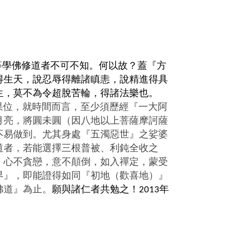
等學佛修道者不可不知。何以故
？蓋
『
方
得生天，說忍辱得離諸瞋恚，說精進得具
生，莫不為令超脫苦輪，得諸法樂也。
果位，就時間而言，至少須歷經『一大阿
月亮，將圓未圓（因八地以上菩薩摩訶薩
不易做到。尤其身處『五濁惡世』之娑婆
道者，若能選擇三根普被、利鈍全收之
，心不貪戀，意不顛倒，如入禪定，蒙受
界』，即能證得如同『初地（歡喜地）』
佛道』為止。
願與諸仁者共勉之！
年
2013