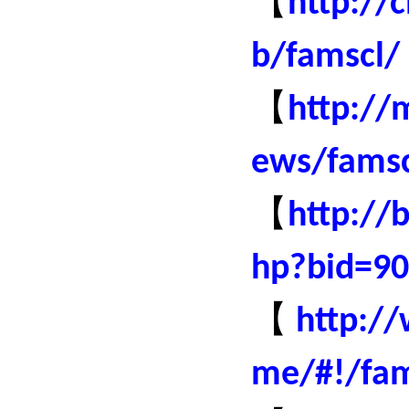
http://
b/famscl/
【
http:/
ews/famsc
【
http://
hp?bid=9
【
http:/
me/#!/fam