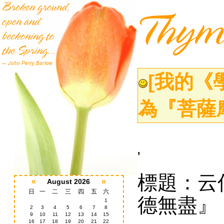
[我的《
為『菩薩
'
標題：云
«
»
August 2026
日
一
二
三
四
五
六
德無盡』
1
2
3
4
5
6
7
8
9
10
11
12
13
14
15
16
17
18
19
20
21
22