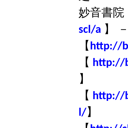
妙音書院
】
scl/a
【
http://
【
http://
】
【
http:/
】
l/
【