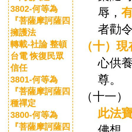
3802-何等為
辱
，
『菩薩摩訶薩四
者勸
擁護法
（十）
現
轉載-社論 整頓
台電 恢復民眾
心供
信任
尊。
3801-何等為
『菩薩摩訶薩四
（十一）
種禪定
此法
3800-何等為
佛想
『菩薩摩訶薩四