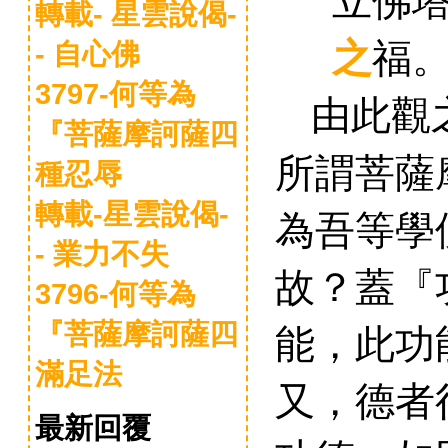
轉載- 星雲說偈-
之
福
- 自心佛
3797-何等為
由此觀
『菩薩摩訶薩四
所謂
菩薩
種忍辱
轉載-星雲說偈-
為吾等學
- 業力不失
故
？蓋
『
3796-何等為
能，此功
『菩薩摩訶薩四
滿足法
又，德者
最新回覆