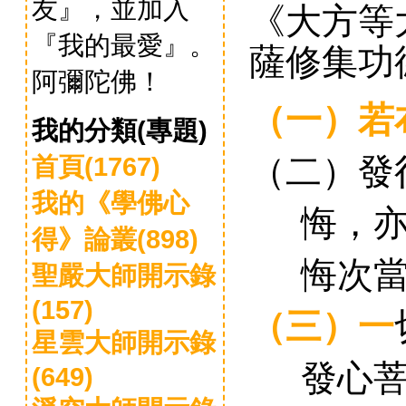
友』，並加入
《
大方等
『我的最愛』。
薩修集功
阿彌陀佛！
（一）
若
我的分類(專題)
（二）
發
首頁(1767)
我的《學佛心
悔
，
得》論叢(898)
悔次
聖嚴大師開示錄
(157)
（三）
一
星雲大師開示錄
發心
(649)