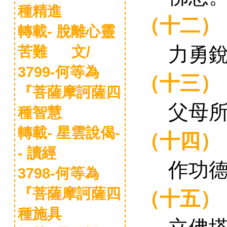
種精進
（十二）
轉載- 脫離心靈
力勇
苦難 文/
3799-何等為
（十三）
『菩薩摩訶薩四
父母
種智慧
轉載- 星雲說偈-
（十四）
- 讀經
作功
3798-何等為
（十五）
『菩薩摩訶薩四
種施具
立佛