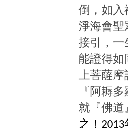
倒，如入
淨海會聖
接引，一
能證得如
上菩薩摩
『阿耨多
就『佛道
之！
2013