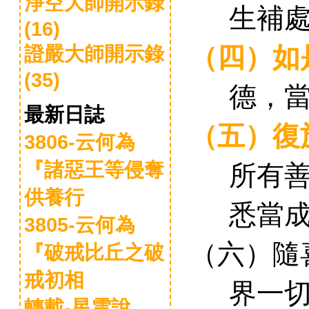
淨空大師開示錄
生補
(16)
（四）
如
證嚴大師開示錄
(35)
德
，
最新日誌
（五）
復
3806-云何為
所有
『諸惡王等侵奪
供養行
悉當
3805-云何為
（六）
隨
『破戒比丘之破
戒初相
界一
轉載-星雲說