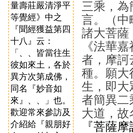
三乘，為
量壽莊嚴清淨平
等覺經》中之
言。（中
『聞經獲益第四
諸大菩薩
十八』云：
《法華嘉
「、、皆當往生
者，摩訶
彼如來土，各於
種。願大
異方次第成佛，
生，即大
同名『妙音如
者簡異二
來』、、」也。
大道，故
歡迎常來參訪及
介紹給『親朋好
『菩薩摩