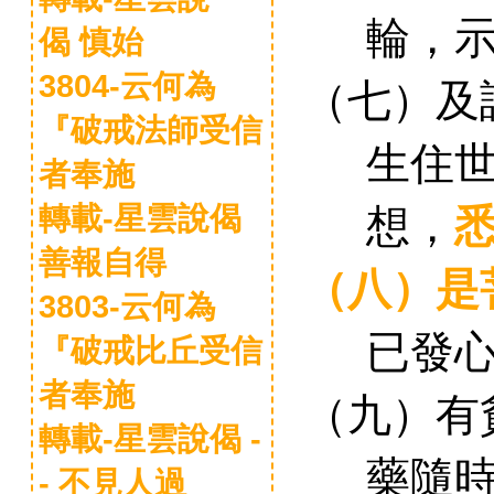
輪
，
偈 慎始
3804-云何為
（七）
及
『破戒法師受信
生住
者奉施
想
，
轉載-星雲說偈
善報自得
（八）
是
3803-云何為
已發
『破戒比丘受信
者奉施
（九）
有
轉載-星雲說偈 -
藥隨
- 不見人過