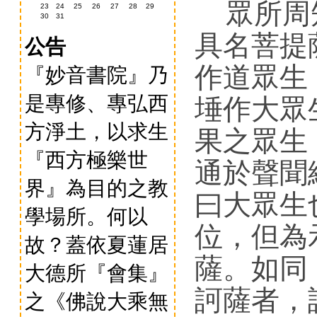
眾所周
23
24
25
26
27
28
29
30
31
具名菩提
公告
作道眾生
『妙音書院』乃
是專修、專弘西
埵作大眾
方淨土，以求生
果之眾生
『西方極樂世
通於聲聞
界』為目的之教
曰大眾生
學場所。何以
位，但為
故？蓋依夏蓮居
薩。如同
大德所『會集』
訶薩者，
之《佛說大乘無