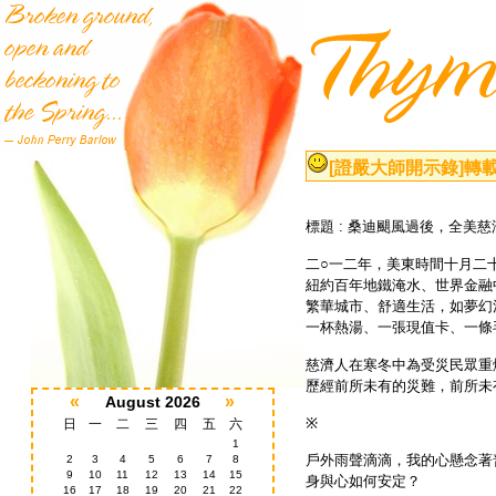
[證嚴大師開示錄]
轉
標題
桑迪颶風過後，全美慈
:
二
一二年，美東時間十月二
○
紐約百年地鐵淹水、世界金融
繁華城市、舒適生活，如夢幻
一杯熱湯、一張現值卡、一條
慈濟人在寒冬中為受災民眾重
歷經前所未有的災難，前所未
«
»
August 2026
※
日
一
二
三
四
五
六
1
戶外雨聲滴滴，我的心懸念著
2
3
4
5
6
7
8
9
10
11
12
13
14
15
身與心如何安定？
16
17
18
19
20
21
22