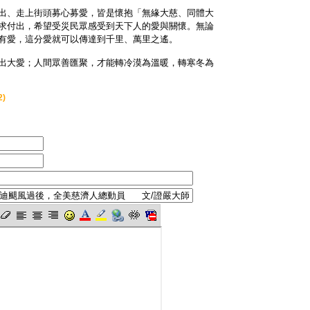
出、走上街頭募心募愛，皆是懷抱「無緣大慈、同體大
求付出，希望受災民眾感受到天下人的愛與關懷。無論
有愛，這分愛就可以傳達到千里、萬里之遙。
出大愛；人間眾善匯聚，才能轉冷漠為溫暖，轉寒冬為
2)