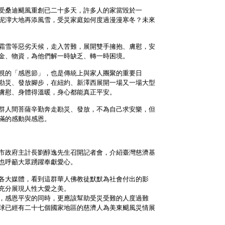
受桑迪颶風重創已二十多天，許多人的家當毀於一
泥濘大地再添風雪，受災家庭如何度過漫漫寒冬？未來
霜雪等惡劣天候，走入苦難，展開雙手擁抱、膚慰，安
金、物資，為他們解一時缺乏、轉一時困境。
視的「感恩節」，也是傳統上與家人團聚的重要日
勘災、發放腳步，在紐約、新澤西展開一場又一場大型
膚慰、身體得溫暖，身心都能真正平安。
群人間菩薩辛勤奔走勘災、發放，不為自己求安樂，但
滿的感動與感恩。
市政府主計長劉醇逸先生召開記者會，介紹臺灣慈濟基
也呼籲大眾踴躍奉獻愛心。
各大媒體，看到這群華人佛教徒默默為社會付出的影
充分展現人性大愛之美。
，感恩平安的同時，更應該幫助受災受難的人度過難
球已經有二十七個國家地區的慈濟人為美東颶風災情展