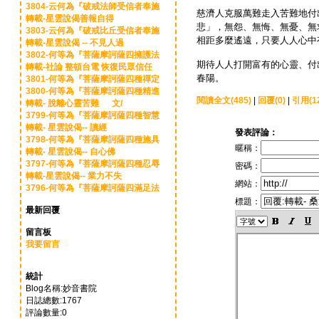
3804-云何為『破戒法師受信者奉施
慈濟人克服萬難走入苦難地付
轉載-星雲說偈善報自得
悲」，無怨、無悔、無憂、無
3803-云何為『破戒比丘受信者奉施
相距多麼遙遠，只要人人心中
轉載-星雲說偈 -- 不見人過
3802-何等為『菩薩摩訶薩四擁護法
期待人人打開富有的心靈、付
轉載-社論 整頓台電 恢復民眾信任
春陽。
3801-何等為『菩薩摩訶薩四種禪定
3800-何等為『菩薩摩訶薩四種精進
閱讀全文(485)
|
回覆(0)
|
引用(1
轉載- 脫離心靈苦難 文/
3799-何等為『菩薩摩訶薩四種智慧
轉載- 星雲說偈-- 讀經
發表評論：
3798-何等為『菩薩摩訶薩四種施具
暱稱：
轉載- 星雲說偈-- 自心佛
3797-何等為『菩薩摩訶薩四種忍辱
密碼：
轉載-星雲說偈-- 業力不失
網站：
3796-何等為『菩薩摩訶薩四滿足法
標題：
最新回覆
留言板
我要留言
統計
Blog名稱:妙音書院
日誌總數:1767
評論數量:0