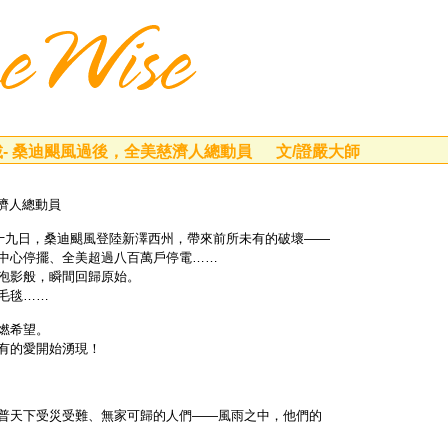
載- 桑迪颶風過後，全美慈濟人總動員 文/證嚴大師
濟人總動員
十九日，桑迪颶風登陸新澤西州，帶來前所未有的破壞
——
中心停擺、全美超過八百萬戶停電
……
泡影般，瞬間回歸原始。
毛毯
……
燃希望。
有的愛開始湧現！
普天下受災受難、無家可歸的人們
風雨之中，他們的
——