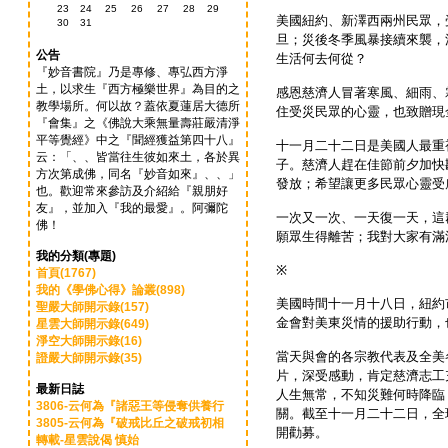
23
24
25
26
27
28
29
美國紐約、新澤西兩州民眾，
30
31
旦；災後冬季風暴接續來襲，
公告
生活何去何從？
『妙音書院』乃是專修、專弘西方淨
土，以求生『西方極樂世界』為目的之
感恩慈濟人冒著寒風、細雨、
教學場所。何以故？蓋依夏蓮居大德所
住受災民眾的心靈，也致贈現
『會集』之《佛說大乘無量壽莊嚴清淨
平等覺經》中之『聞經獲益第四十八』
十一月二十二日是美國人最重
云：「、、皆當往生彼如來土，各於異
子。慈濟人趕在佳節前夕加快
方次第成佛，同名『妙音如來』、、」
發放；希望讓更多民眾心靈受
也。歡迎常來參訪及介紹給『親朋好
友』，並加入『我的最愛』。阿彌陀
一次又一次、一天復一天，這
佛！
願眾生得離苦；我對大家有滿
我的分類(專題)
※
首頁(1767)
我的《學佛心得》論叢(898)
美國時間十一月十八日，紐約
聖嚴大師開示錄(157)
金會對美東災情的援助行動，
星雲大師開示錄(649)
淨空大師開示錄(16)
當天與會的各宗教代表及全美
證嚴大師開示錄(35)
片，深受感動，肯定慈濟志工
最新日誌
人生無常，不知災難何時降臨
3806-云何為『諸惡王等侵奪供養行
關。截至十一月二十二日，全
3805-云何為『破戒比丘之破戒初相
開勸募。
轉載-星雲說偈 慎始