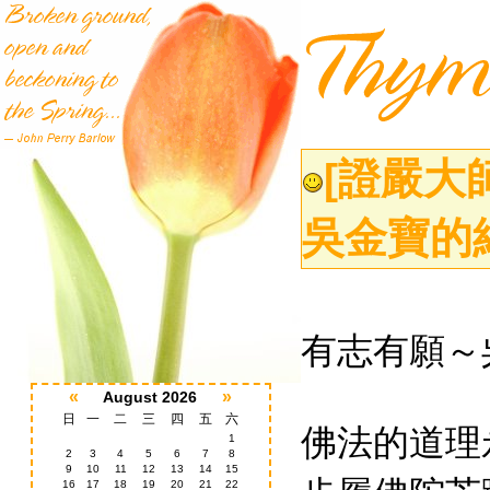
[證嚴大
吳金寶的
有志有願～
«
»
August 2026
日
一
二
三
四
五
六
佛法的道理
1
2
3
4
5
6
7
8
9
10
11
12
13
14
15
16
17
18
19
20
21
22