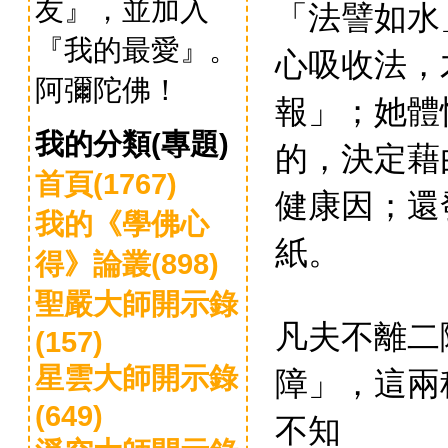
友』，並加入
「法譬如水
『我的最愛』。
心吸收法，
阿彌陀佛！
報」；她體
我的分類(專題)
的，決定藉
首頁(1767)
健康因；還
我的《學佛心
紙。
得》論叢(898)
聖嚴大師開示錄
凡夫不離二
(157)
障」，這兩
星雲大師開示錄
(649)
不知