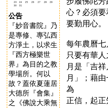
步履佛陀芳
23
24
25
26
27
28
29
30
31
心？必須要
公告
要勤用心。
『妙音書院』乃
是專修、專弘西
每年農曆七
方淨土，以求生
只要有華人
『西方極樂世
界』為目的之教
月是「吉祥
學場所。何以
月」；藉由
故？蓋依夏蓮居
為
大德所『會集』
正信，起正
之《佛說大乘無