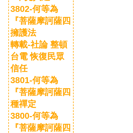
3802-何等為
『菩薩摩訶薩四
擁護法
轉載-社論 整頓
台電 恢復民眾
信任
3801-何等為
『菩薩摩訶薩四
種禪定
3800-何等為
『菩薩摩訶薩四