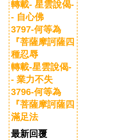
轉載- 星雲說偈-
- 自心佛
3797-何等為
『菩薩摩訶薩四
種忍辱
轉載-星雲說偈-
- 業力不失
3796-何等為
『菩薩摩訶薩四
滿足法
最新回覆