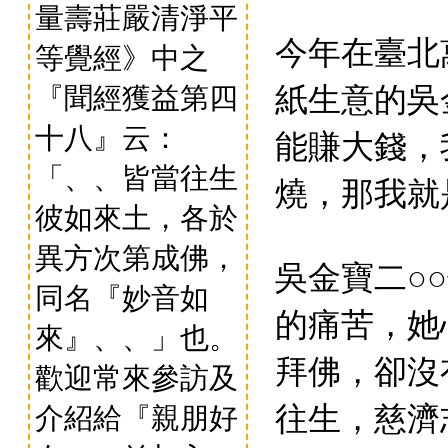
量壽莊嚴清淨平
今年在臺北
等覺經》中之
紙生意的吳
『聞經獲益第四
十八』云：
能賺大錢，
「、、皆當往生
燒，那我就
彼如來土，各於
異方次第成佛，
吳金寶二
○○
同名『妙音如
的痛苦，她
來』、、」也。
拜佛，卻沒
歡迎常來參訪及
往生，慈濟
介紹給『親朋好