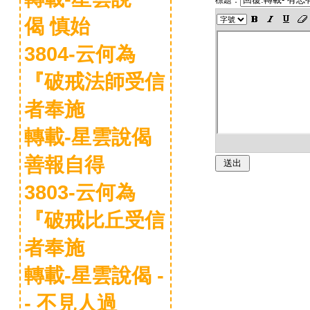
偈 慎始
3804-云何為
『破戒法師受信
者奉施
轉載-星雲說偈
善報自得
3803-云何為
『破戒比丘受信
者奉施
轉載-星雲說偈 -
- 不見人過