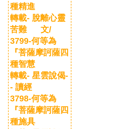
種精進
轉載- 脫離心靈
苦難 文/
3799-何等為
『菩薩摩訶薩四
種智慧
轉載- 星雲說偈-
- 讀經
3798-何等為
『菩薩摩訶薩四
種施具