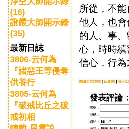
淨空大師開示錄
所從，不能
(16)
他人，也會
證嚴大師開示錄
(35)
的人、事、
心，時時縝
最新日誌
3806-云何為
信心，行為
『諸惡王等侵奪
供養行
閱讀全文(388)
|
回覆(0)
|
引用(11
3805-云何為
發表評論
『破戒比丘之破
暱稱：
戒初相
密碼：
網站：
轉載-星雲說
標題：