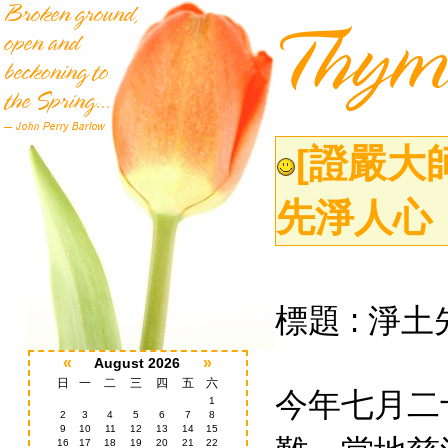
[證嚴大
先淨人心
標題
淨土
:
«
»
August 2026
日
一
二
三
四
五
六
今年七月二
1
2
3
4
5
6
7
8
9
10
11
12
13
14
15
16
17
18
19
20
21
22