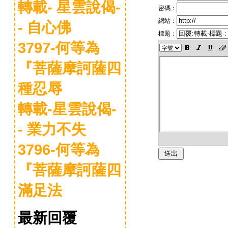
轉載- 星雲說偈-
密碼：
網站：
- 自心佛
標題：
3797-何等為
『菩薩摩訶薩四
種忍辱
轉載-星雲說偈-
- 業力不失
3796-何等為
『菩薩摩訶薩四
滿足法
最新回覆