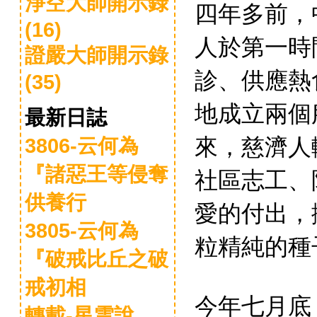
淨空大師開示錄
四年多前，
(16)
人於第一時
證嚴大師開示錄
診、供應熱
(35)
地成立兩個
最新日誌
來，慈濟人
3806-云何為
『諸惡王等侵奪
社區志工、
供養行
愛的付出，
3805-云何為
粒精純的種
『破戒比丘之破
戒初相
今年七月底
轉載-星雲說