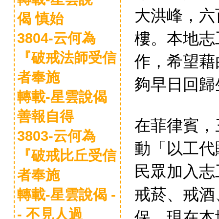
大洪峰，六
偈 慎始
樓。本地志
3804-云何為
『破戒法師受信
作，希望藉
者奉施
夠早日回歸
轉載-星雲說偈
善報自得
在菲律賓，
3803-云何為
動「以工代
『破戒比丘受信
民眾加入志
者奉施
戒菸、戒酒
轉載-星雲說偈 -
- 不見人過
保。現在本