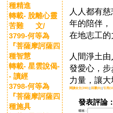
種精進
人人都有慈
轉載- 脫離心靈
年的陪伴，
苦難 文/
在地志工的
3799-何等為
『菩薩摩訶薩四
人間淨土由
種智慧
轉載- 星雲說偈-
發愛心，步
- 讀經
力量，讓大
3798-何等為
閱讀全文(390)
|
回覆(0)
|
引用(10
『菩薩摩訶薩四
發表評論
種施具
暱稱：