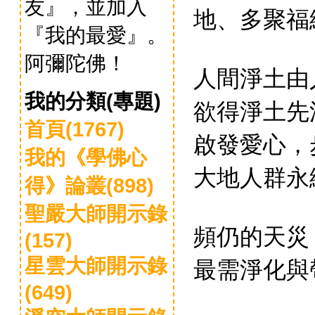
友』，並加入
地、多聚福
『我的最愛』。
阿彌陀佛！
人間淨土由
我的分類(專題)
欲得淨土先
首頁(1767)
啟發愛心，
我的《學佛心
大地人群永
得》論叢(898)
聖嚴大師開示錄
頻仍的天災
(157)
最需淨化與
星雲大師開示錄
(649)