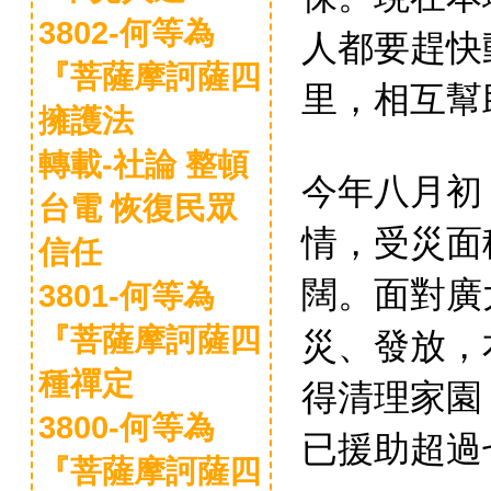
3802-何等為
人都要趕快
『菩薩摩訶薩四
里，相互幫
擁護法
轉載-社論 整頓
今年八月初
台電 恢復民眾
情，受災面
信任
闊。面對廣
3801-何等為
災、發放，
『菩薩摩訶薩四
種禪定
得清理家園
3800-何等為
已援助超過
『菩薩摩訶薩四