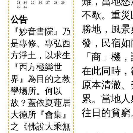
難，當地慈
23
24
25
26
27
28
29
30
31
不歇。重災
公告
勝地，風景
『妙音書院』乃
發，民宿如
是專修、專弘西
「商」機，
方淨土，以求生
『西方極樂世
在此同時，
界』為目的之教
原本清澈、
學場所。何以
累。當地人
故？蓋依夏蓮居
往日的貧窮
大德所『會集』
之《佛說大乘無