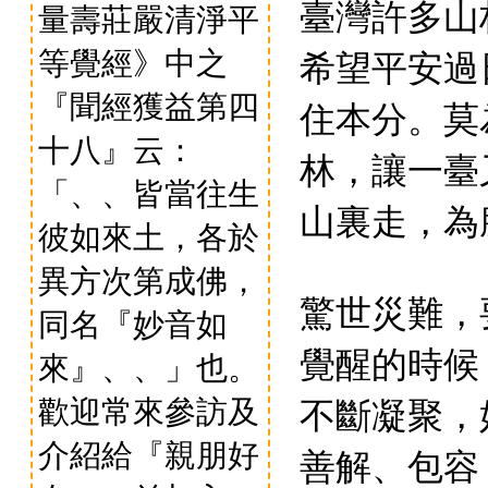
臺灣許多山
量壽莊嚴清淨平
希望平安過
等覺經》中之
『聞經獲益第四
住本分。莫
十八』云：
林，讓一臺
「、、皆當往生
山裏走，為
彼如來土，各於
異方次第成佛，
驚世災難，
同名『妙音如
覺醒的時候
來』、、」也。
不斷凝聚，
歡迎常來參訪及
介紹給『親朋好
善解、包容