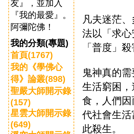
友』，並加入
『我的最愛』。
凡夫迷茫、
阿彌陀佛！
法以「求心
我的分類(專題)
「普度」殺
首頁(1767)
我的《學佛心
鬼神真的需
得》論叢(898)
生活窮困，
聖嚴大師開示錄
食，人們因
(157)
代社會生活
星雲大師開示錄
(649)
此殺生。