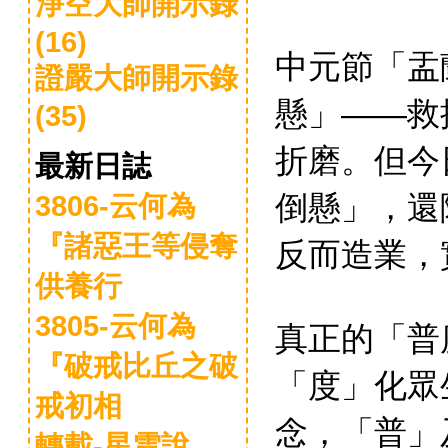
淨空大師開示錄
(16)
中元節「盂
證嚴大師開示錄
懸」
救
——
(35)
折磨。但今
最新日誌
倒懸」，還
3806-云何為
『諸惡王等侵奪
反而造業，
供養行
3805-云何為
真正的「普
『破戒比丘之破
「度」化眾
戒初相
念，「普」
轉載-星雲說