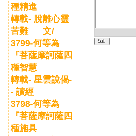
種精進
轉載- 脫離心靈
苦難 文/
3799-何等為
『菩薩摩訶薩四
種智慧
轉載- 星雲說偈-
- 讀經
3798-何等為
『菩薩摩訶薩四
種施具