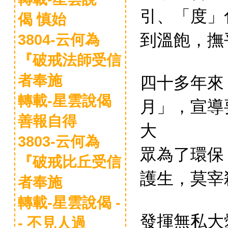
引、「度」
偈 慎始
到溫飽，撫
3804-云何為
『破戒法師受信
四十多年來
者奉施
轉載-星雲說偈
月」，宣導
善報自得
大
3803-云何為
眾為了環保
『破戒比丘受信
護生，莫宰
者奉施
轉載-星雲說偈 -
發揮無私大
- 不見人過