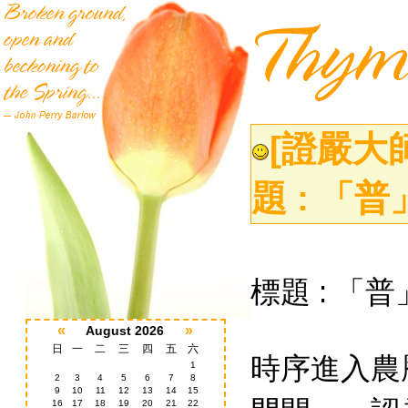
[證嚴大
題 : 「
標題
「普
:
«
»
August 2026
日
一
二
三
四
五
六
時序進入農
1
2
3
4
5
6
7
8
9
10
11
12
13
14
15
16
17
18
19
20
21
22