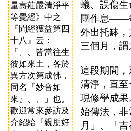
蟻、誤傷生
量壽莊嚴清淨平
團作息
等覺經》中之
——
『聞經獲益第四
外出托缽，
十八』云：
三個月，謂
「、、皆當往生
彼如來土，各於
這段期間，
異方次第成佛，
清淨，直至
同名『妙音如
現修學成果
來』、、」也。
始傳法，非
歡迎常來參訪及
介紹給『親朋好
月」、「吉