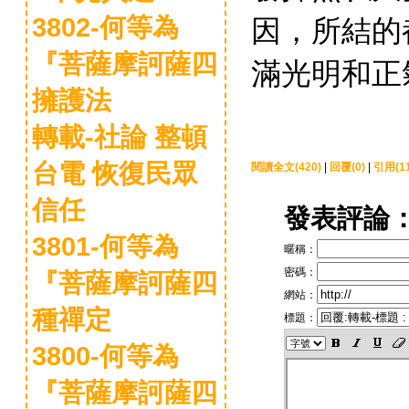
因，所結的
3802-何等為
『菩薩摩訶薩四
滿光明和正
擁護法
轉載-社論 整頓
台電 恢復民眾
閱讀全文(420)
|
回覆(0)
|
引用(11
信任
發表評論
3801-何等為
暱稱：
密碼：
『菩薩摩訶薩四
網站：
種禪定
標題：
3800-何等為
『菩薩摩訶薩四