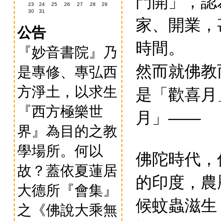
門開」，認
23
24
25
26
27
28
29
30
31
家、開業，
公告
時間。
『妙音書院』乃
然而就佛教
是專修、專弘西
是「歡喜月
方淨土，以求生
『西方極樂世
月」
——
界』為目的之教
學場所。何以
佛陀時代，
故？蓋依夏蓮居
的印度，農
大德所『會集』
候蚊蟲滋生
之《佛說大乘無