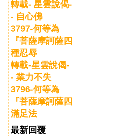
轉載- 星雲說偈-
- 自心佛
3797-何等為
『菩薩摩訶薩四
種忍辱
轉載-星雲說偈-
- 業力不失
3796-何等為
『菩薩摩訶薩四
滿足法
最新回覆