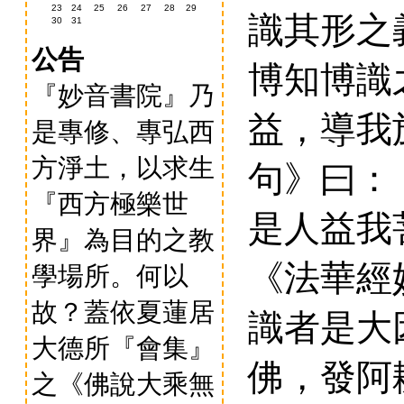
23
24
25
26
27
28
29
識其形之
30
31
公告
博知博識
『妙音書院』乃
益，導我
是專修、專弘西
方淨土，以求生
句》曰：
『西方極樂世
是人益我
界』為目的之教
《法華經
學場所。何以
故？蓋依夏蓮居
識者是大
大德所『會集』
佛，發阿
之《佛說大乘無