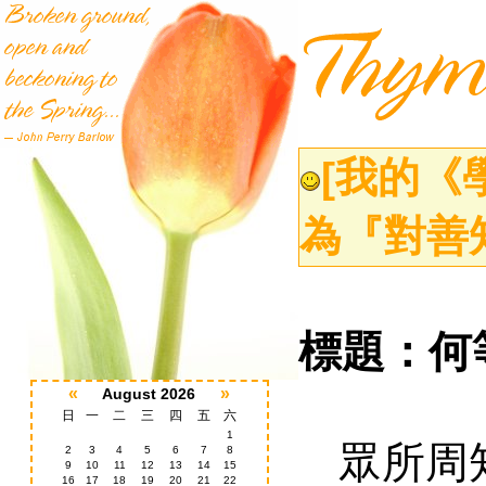
[我的《
為『對善
標題：何
«
»
August 2026
日
一
二
三
四
五
六
1
眾所周
2
3
4
5
6
7
8
9
10
11
12
13
14
15
16
17
18
19
20
21
22