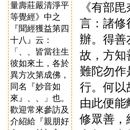
量壽莊嚴清淨平
《有部毘
等覺經》中之
言：諸修
『聞經獲益第四
辦。得善
十八』云：
「、、皆當往生
故，方知
彼如來土，各於
難陀勿作
異方次第成佛，
行。何以
同名『妙音如
來』、、」也。
由此便能
歡迎常來參訪及
修眾善，
介紹給『親朋好