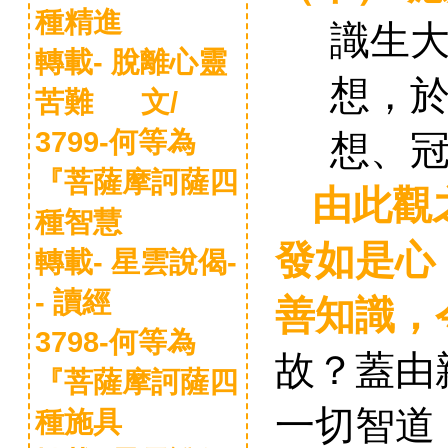
種精進
識生
轉載- 脫離心靈
想，
苦難 文/
3799-何等為
想、
『菩薩摩訶薩四
由此觀
種智慧
發如是心
轉載- 星雲說偈-
- 讀經
善知識
，
3798-何等為
故？蓋由
『菩薩摩訶薩四
一切智道
種施具