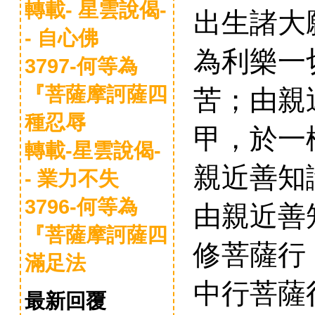
轉載- 星雲說偈-
出生諸大
- 自心佛
為利樂一
3797-何等為
『菩薩摩訶薩四
苦；由親
種忍辱
甲，於一
轉載-星雲說偈-
親近善知
- 業力不失
3796-何等為
由親近善
『菩薩摩訶薩四
修菩薩行
滿足法
中行菩薩
最新回覆