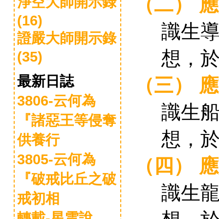
淨空大師開示錄
（二）
應
(16)
識生
證嚴大師開示錄
想，
(35)
最新日誌
（三）
應
3806-云何為
識生
『諸惡王等侵奪
想，
供養行
3805-云何為
（四）
應
『破戒比丘之破
識生
戒初相
轉載-星雲說