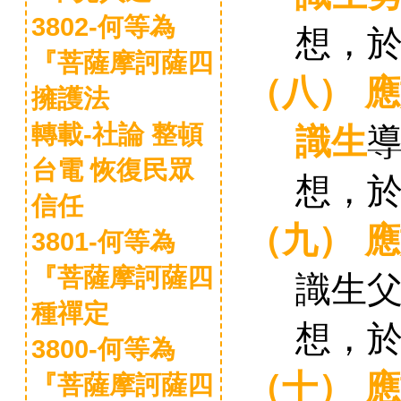
3802-何等為
想，
『菩薩摩訶薩四
（八）
應
擁護法
轉載-社論 整頓
識生
台電 恢復民眾
想，
信任
（九）
應
3801-何等為
『菩薩摩訶薩四
識生
種禪定
想，
3800-何等為
（十）
應
『菩薩摩訶薩四