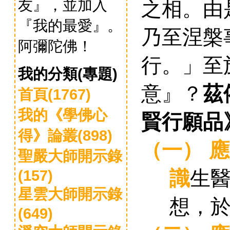
友』，並加入
之相。由
『我的最愛』。
乃至涅槃
阿彌陀佛！
行。」至
我的分類(專題)
意』？
茲
首頁(1767)
我的《學佛心
賢行願品
得》論叢(898)
（一）
應
聖嚴大師開示錄
(157)
識
生
星雲大師開示錄
想，
(649)