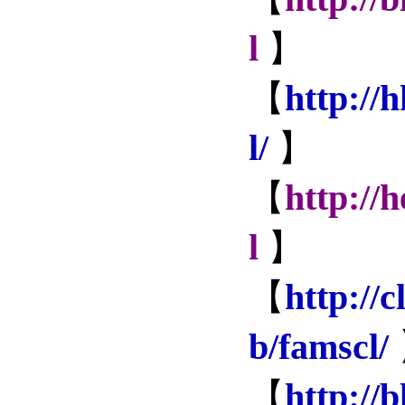
l
】
【
http://
l/
】
【
http://
l
】
【
http://
b/famscl/
【
http://