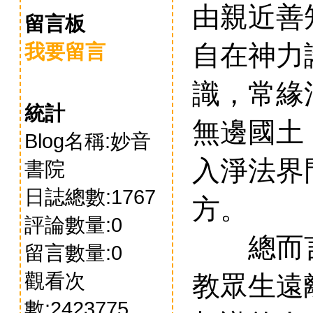
由親近善
留言板
我要留言
自在神力
識，常緣
統計
無邊國土
Blog名稱:妙音
入淨法界
書院
日誌總數:1767
方。
評論數量:0
總而言
留言數量:0
觀看次
教眾生遠
數:2423775