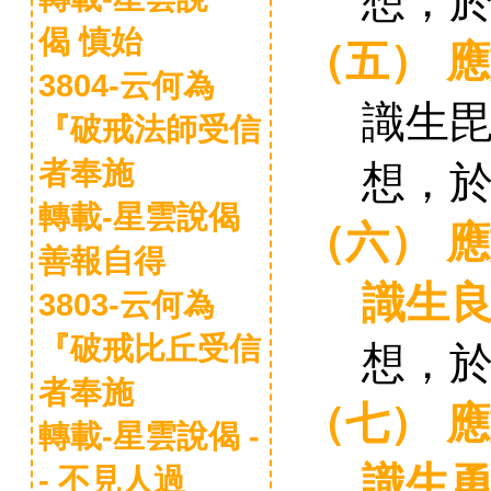
想，
偈 慎始
（五）
應
3804-云何為
識生
『破戒法師受信
者奉施
想，
轉載-星雲說偈
（六）
應
善報自得
識生
3803-云何為
『破戒比丘受信
想，
者奉施
（七）
應
轉載-星雲說偈 -
識生
- 不見人過