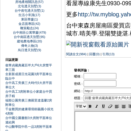
房地產相關訊息(57)
看屋專線康先生0930-0996
北屯透天別墅(3)
台中南屯透天別墅(1)
更多
http://tw.myblog.ya
生活小常識(17)
東區華廈(1)
金店面專區(42)
台中東森房屋南區愛買店推
鞭策勵志(24)
城市.晴美學.登陽雙捷湛
台中南區公寓華廈(479)
台中南區透天別墅(95)
建地農地專區(20)
傳奇人物(3)
烏日透天別墅(9)
閱讀全文(984)
|
回覆(0)
|
引用(13)
日誌更新
俊華貞藏典藏百坪大戶6大房雙平
車三面
發表評論：
全新新成屋日光花園3房平面車位
暱稱：
臨台中
台中高工旁廣三大時代5大房平面
密碼：
車位大
網站：
台中高工3房附車位小家庭台中買
房子精
標題：
福順公園旁廣三佛羅里達溫馨2房
附車位
千金難買的健康環境樹義國小採光
4房附
台中國立圖書館3大房附平面車位
連結興
中山醫學院中邑一品3房附平面車