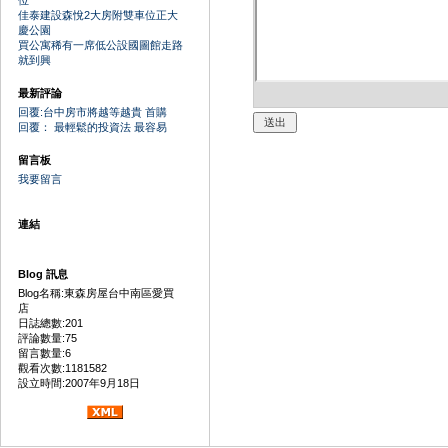
位
佳泰建設森悅2大房附雙車位正大
慶公園
買公寓稀有一席低公設國圖館走路
就到興
最新評論
回覆:台中房市將越等越貴 首購
回覆： 最輕鬆的投資法 最容易
留言板
我要留言
連結
Blog 訊息
Blog名稱:東森房屋台中南區愛買
店
日誌總數:201
評論數量:75
留言數量:6
觀看次數:1181582
設立時間:2007年9月18日