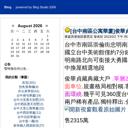
Blog
powered by Blog Studio 2006
«
»
August 2026
[台中南區公寓華廈]
俊華
日
一
二
三
四
五
六
1
東森房屋南區愛買店 發表於 2013/2/2 下午 05:1
2
3
4
5
6
7
8
台中市南區崇倫街忠明南路
9
10
11
12
13
14
15
16
17
18
19
20
21
22
國立台中美術館僅約7分
23
24
25
26
27
28
29
30
31
明南路北向可銜接大勇國小
公告
中換屋精選地段
暫時無任何公告...
我的分類〈專題〉
俊華貞藏典藏大戶
.單層
首頁(201)
面車位
.規畫格局相對稱.
預售屋專欄(4)
作火來學習(41)
面環繞
.幾乎可見360度
台中南屯華廈(19)
台中大里透天別墅(37)
兩戶稀有產品.獨特釋出.
台中西區透天別墅(2)
台中大里公寓華廈(32)
台中西區華廈(11)
台中北區華廈(4)
售2315萬
台中逛一圈(9)
新有錢人開源節流(27)