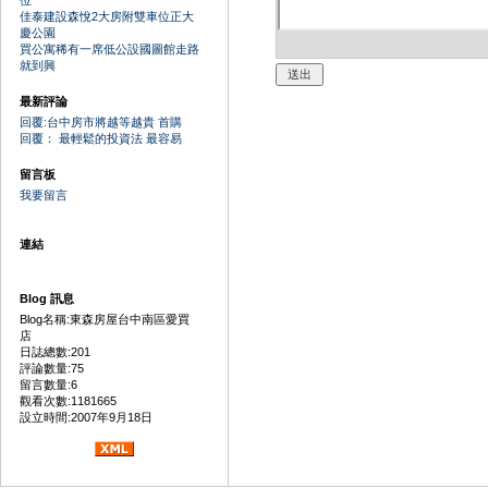
位
佳泰建設森悅2大房附雙車位正大
慶公園
買公寓稀有一席低公設國圖館走路
就到興
最新評論
回覆:台中房市將越等越貴 首購
回覆： 最輕鬆的投資法 最容易
留言板
我要留言
連結
Blog 訊息
Blog名稱:東森房屋台中南區愛買
店
日誌總數:201
評論數量:75
留言數量:6
觀看次數:1181665
設立時間:2007年9月18日