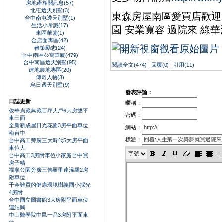
房地產相關訊息(57)
北屯透天別墅(3)
東森房屋南區愛買店歡迎 
台中南屯透天別墅(1)
生活小常識(17)
園 安業寬容 過院來 綠
東區華廈(1)
金店面專區(42)
鞭策勵志(24)
台中南區公寓華廈(479)
台中南區透天別墅(95)
閱讀全文(474)
|
回覆(0)
|
引用(11)
建地農地專區(20)
傳奇人物(3)
烏日透天別墅(9)
發表評論：
日誌更新
暱稱：
俊華貞藏典藏百坪大戶6大房雙平
密碼：
車三面
全新新成屋日光花園3房平面車位
網站：
臨台中
標題：
台中高工旁廣三大時代5大房平面
車位大
台中高工3房附車位小家庭台中買
房子精
福順公園旁廣三佛羅里達溫馨2房
附車位
千金難買的健康環境樹義國小採光
4房附
台中國立圖書館3大房附平面車位
連結興
中山醫學院中邑一品3房附平面車