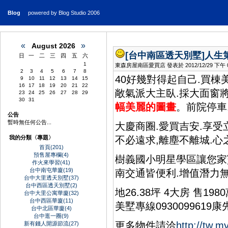
Blog
powered by Blog Studio 2006
«
»
August 2026
[台中南區透天別墅]
人生
日
一
二
三
四
五
六
1
東森房屋南區愛買店 發表於 2012/12/29 下午 05
2
3
4
5
6
7
8
40好幾對得起自己.買棟
9
10
11
12
13
14
15
16
17
18
19
20
21
22
敞氣派大主臥.採大面窗
23
24
25
26
27
28
29
30
31
幅美麗的圖畫
。前院停車
公告
暫時無任何公告...
大慶商圈.愛買吉安.享
我的分類〈專題〉
不必遠求,離塵不離城.心
首頁(201)
預售屋專欄(4)
樹義國小明星學區讓您家
作火來學習(41)
台中南屯華廈(19)
南交通皆便利.增值潛力
台中大里透天別墅(37)
台中西區透天別墅(2)
地26.38坪 4大房 售19
台中大里公寓華廈(32)
台中西區華廈(11)
美墅專線0930099619康
台中北區華廈(4)
台中逛一圈(9)
更多物件請洽
http://tw.m
新有錢人開源節流(27)