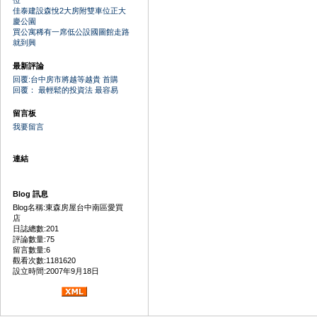
位
佳泰建設森悅2大房附雙車位正大
慶公園
買公寓稀有一席低公設國圖館走路
就到興
最新評論
回覆:台中房市將越等越貴 首購
回覆： 最輕鬆的投資法 最容易
留言板
我要留言
連結
Blog 訊息
Blog名稱:東森房屋台中南區愛買
店
日誌總數:201
評論數量:75
留言數量:6
觀看次數:1181620
設立時間:2007年9月18日