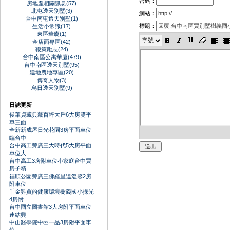
密碼：
房地產相關訊息(57)
北屯透天別墅(3)
網站：
台中南屯透天別墅(1)
標題：
生活小常識(17)
東區華廈(1)
金店面專區(42)
鞭策勵志(24)
台中南區公寓華廈(479)
台中南區透天別墅(95)
建地農地專區(20)
傳奇人物(3)
烏日透天別墅(9)
日誌更新
俊華貞藏典藏百坪大戶6大房雙平
車三面
全新新成屋日光花園3房平面車位
臨台中
台中高工旁廣三大時代5大房平面
車位大
台中高工3房附車位小家庭台中買
房子精
福順公園旁廣三佛羅里達溫馨2房
附車位
千金難買的健康環境樹義國小採光
4房附
台中國立圖書館3大房附平面車位
連結興
中山醫學院中邑一品3房附平面車