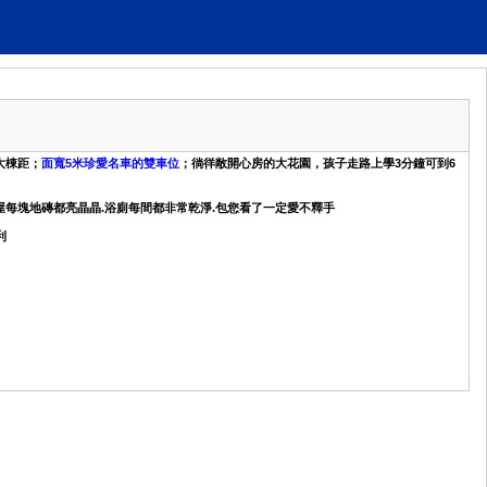
大棟距；
面寬5米珍愛名車的雙車位
；徜徉敞開心房的大花園，孩子走路上學3分鐘可到6
7年屋每塊地磚都亮晶晶.浴廁每間都非常乾淨.包您看了一定愛不釋手
利