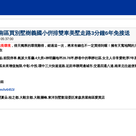
南區買別墅樹義國小倂排雙車美墅走路3分鐘6年免接送
:37:00
成長環境
，得天獨厚的環境難得，錯過這一次，將來有錢也不一定買得到喔！擁有天寬地闊的
在
.前院停車.氣派大客廳.4大房+神明廳地坪28.78坪.靜巷中的寧靜社區.女主人非常愛乾淨
區未來增值無限.中彰.中投.環中三大快速道路.近距串聯周邊城市.交通四通八達.南來北往超便
小姐
m/lv6453/
璽夏朵.桂之都.大毅京都.大毅層峰.東洋別墅歡迎委託東森房屋南區愛買店