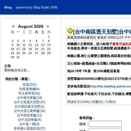
Blog
powered by Blog Studio 2006
«
»
August 2026
[台中南區透天別墅]
台中
日
一
二
三
四
五
六
1
東森房屋南區愛買店 發表於 2000/11/14 下午 05
2
3
4
5
6
7
8
樹義國小文教特區，從小給孩子
書香洋溢的
9
10
11
12
13
14
15
年免接送.稀有一席屋主忍痛割愛.錯過機會不
16
17
18
19
20
21
22
23
24
25
26
27
28
29
樹義公園.樹仁公園雙公園環抱.南區最好的落點
30
31
文心南路+捷運綠線+生活圈2.3號線將帶給南
公告
暫時無任何公告...
地28.78坪 7年屋 售1080萬歡迎看屋
美墅專線0930099619康先生0921372790吳
我的分類〈專題〉
首頁(201)
更多物見歡迎洽
http://tw.myblog.yahoo.co
預售屋專欄(4)
作火來學習(41)
歡迎綠華濃.千松春天.千松自在.千松陽光.傳
台中南屯華廈(19)
閱讀全文(1028)
|
回覆(0)
|
引用(9)
台中大里透天別墅(37)
台中西區透天別墅(2)
台中大里公寓華廈(32)
台中西區華廈(11)
發表評論：
台中北區華廈(4)
暱稱：
台中逛一圈(9)
新有錢人開源節流(27)