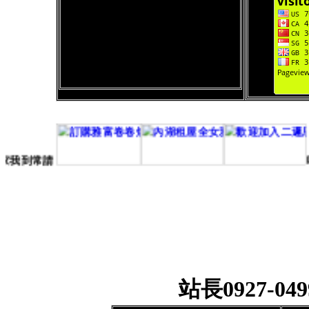
水灌家我到常
請
站長0927-0