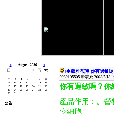
«
»
August 2026
日
一
二
三
四
五
六
[◆蘿雅蒂詩]
你有過敏嗎
1
0980195505 發表於 2008/7/18 下
2
3
4
5
6
7
8
9
10
11
12
13
14
15
你有過敏嗎？你
16
17
18
19
20
21
22
23
24
25
26
27
28
29
30
31
產品作用：。營
公告
0980195505,0927049934,
桃
疫細胞
園機場,內
內湖租屋,租雅房,租套房,
內湖,