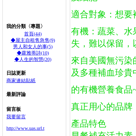
租屋,雅,套房,店面,頂,讓
免費登錄,連結,
請到留言板申請,
★,計程車,TAXI,長途,預
約特惠中:0953-805080,台灣,大哥大★,
內
適合對象：想要
湖到,桃園,機場,Taoyuan Air
port 700元
我的分類〈專題〉
有機：蔬菜、水
首頁(44)
◆屋主自租售急售(9)
失，難以保留，
男人和女人的事(5)
◆蘿雅蒂詩(10)
來自美國無污染
◆人生的智慧(20)
及多種補血珍貴
日誌更新
商家連結貼紙
的有機營養食品
最新評論
真正用心的品牌
留言板
我要留言
產品特色
http://www.uas.url.t
早餐補充活力素