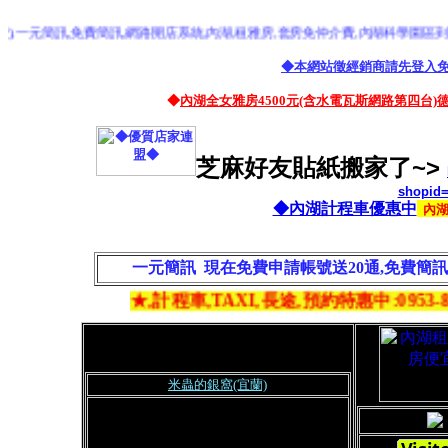
元簡訊,免費簡訊,網路開店系統,內湖,租雅房,套房免仲介費,內湖科學園區到,桃園機場
◆本網站徵經銷商請先登入
◆
內湖全女雅房4500元(含水電瓦斯網路第四台)
芝麻好友貼紙搬家了~>
shopid
◆內湖計程車優惠中
內
一元簡訊 現在免費申請帳號送20通,免費簡
★,計程車,TAXI,長途,預約特惠中:0953
-8050
米蟲的銀窩(宜蘭)