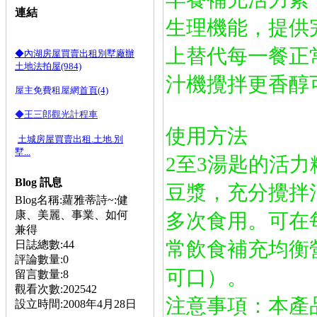
連結
生理機能，提供
上替代每一餐正
◆內湖房屋買賣出租別墅廠辦
土地法拍屋(984)
汁機攪拌更香醇
屋主免費租屋網
首頁(4)
◆王三郎觀光計程車
使用方法
土城房屋買賣出租.土地.別
墅...
2至3湯匙的活力粉
Blog 訊息
豆漿，充分攪拌
Blog名稱:蘿雅蒂詩~:健
康、美麗、事業、如何
多次食用。可在
兼得
常飲食補充均衡
日誌總數:44
評論數量:0
可口）。
留言數量:8
觀看次數:202542
注意事項：本產
設立時間:2008年4月28日