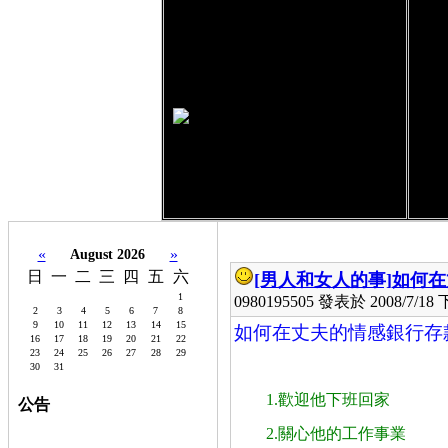
«
»
August 2026
日
一
二
三
四
五
六
[男人和女人的事]
如何在
1
0980195505 發表於 2008/7/18 下
2
3
4
5
6
7
8
9
10
11
12
13
14
15
如何在丈夫的情感銀行存
16
17
18
19
20
21
22
23
24
25
26
27
28
29
30
31
1.
歡迎他下班回家 
公告
0980195505,0927049934,
桃
2.
關心他的工作事業 
園機場,內
內湖租屋,租雅房,租套房,
內湖,