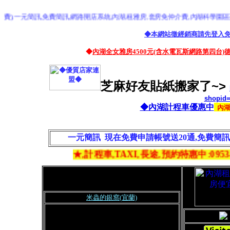
,一元簡訊,免費簡訊,網路開店系統,內湖,租雅房,套房免仲介費,內湖科學園區到,桃
◆本網站徵經銷商請先登入
◆
內湖全女雅房4500元(含水電瓦斯網路第四台)
芝麻好友貼紙搬家了~>
shopid
◆內湖計程車優惠中
內
一元簡訊 現在免費申請帳號送20通,免費簡
★,計程車,TAXI,長途,預約特惠中:0953
-8
米蟲的銀窩(宜蘭)