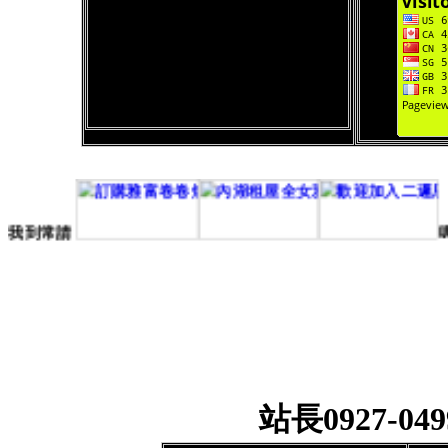
灌家我到常
請
站長0927-0