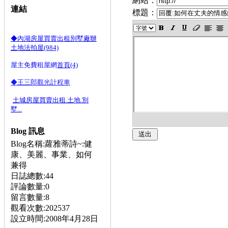
網站：
連結
標題：
◆內湖房屋買賣出租別墅廠辦
土地法拍屋(984)
屋主免費租屋網
首頁(4)
◆王三郎觀光計程車
土城房屋買賣出租.土地.別
墅...
Blog 訊息
Blog名稱:蘿雅蒂詩~:健
康、美麗、事業、如何
兼得
日誌總數:44
評論數量:0
留言數量:8
觀看次數:202537
設立時間:2008年4月28日