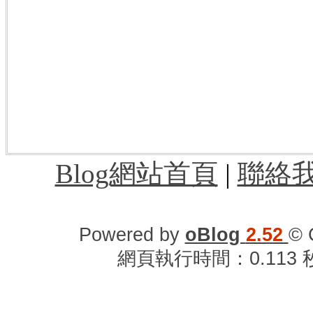
士林區,信義區,松山區,萬華區,文山區,汐止,到機
園機場,桃園機場航班,桃園機場捷運路線
店,桃園機場巴士,桃園機場旅館,桃園機場
班查詢,高鐵桃園站到桃園機場,松山機場到
第三航廈,桃園機場第二航廈,桃園機場到
園機場過境旅館,桃園機場附近住宿,桃園
車站到桃園機場,桃園機場時刻表,桃園機
Blog網站首頁
|
聯絡
Powered by
oBlog
2.52
© 
網頁執行時間：0.113 