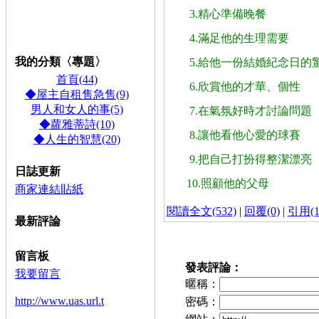
租屋,雅,套房,店面,頂,讓
免費登錄,連結,
3.
精心準備晚餐 
請到留言板申請,
★,計程車,TAXI,長途,預
約特惠中:0953-805080,台灣,大哥大★,
內
湖到,桃園,機場,Taoyuan Air
port 700元
4.
滿足他的生理需要 
我的分類〈專題〉
5.
給他一份結婚紀念日的驚
首頁(44)
6.
欣賞他的才華、個性 
◆屋主自租售急售(9)
男人和女人的事(5)
7.
在氣氛好時才討論問題 
◆蘿雅蒂詩(10)
8.
讓他看他心愛的球賽 
◆人生的智慧(20)
9.
把自己打扮得整潔漂亮 
日誌更新
10.
照顧他的父母 
商家連結貼紙
閱讀全文(532)
|
回覆(0)
|
引用(1
最新評論
留言板
發表評論：
我要留言
暱稱：
http://www.uas.url.t
密碼：