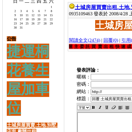
日
一
二
三
四
五
六
土城房屋買賣出租.土地.
1
2
3
4
5
6
7
8
0935109463 發表於 2008/4/28 上
9
10
11
12
13
14
15
16
17
18
19
20
21
22
土城房屋
23
24
25
26
27
28
29
30
31
公告
閱讀全文(2474)
|
回覆(0)
|
引用(
捷運桐
歡 迎 屋 主 委 託 買 賣 出 租 快 速 成 交 0 9 3 
花養生
發表評論：
暱稱：
屋加車
密碼：
網站：
標題：
位
土城房屋買賣.土地.別墅.
店面.廠辦出租