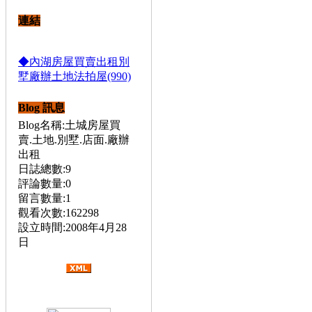
連結
◆內湖房屋買賣出租別
墅廠辦土地法拍屋(990)
Blog 訊息
Blog名稱:土城房屋買
賣.土地.別墅.店面.廠辦
出租
日誌總數:9
評論數量:0
留言數量:1
觀看次數:162298
設立時間:2008年4月28
日