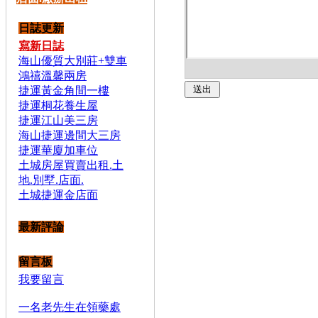
日誌更新
寫新日誌
海山優質大別莊+雙車
鴻禧溫馨兩房
捷運黃金角間一樓
捷運桐花養生屋
捷運江山美三房
海山捷運邊間大三房
捷運華廈加車位
土城房屋買賣出租.土
地.別墅.店面.
土城捷運金店面
最新評論
留言板
我要留言
一名老先生在領藥處