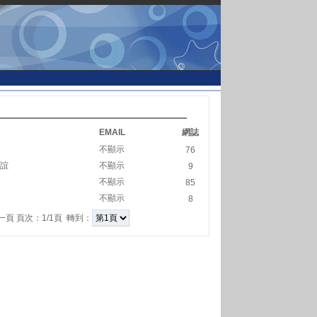
EMAIL
網誌
家
不顯示
76
聯誼
不顯示
9
不顯示
85
不顯示
8
一頁 頁次：1/1頁 轉到：