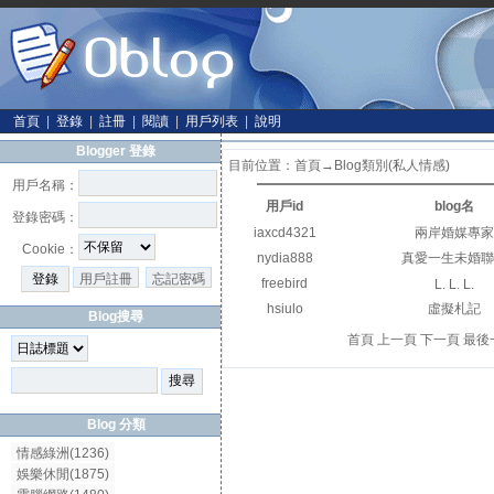
首頁
|
登錄
|
註冊
|
閱讀
|
用戶列表
|
說明
Blogger 登錄
目前位置：
首頁
→Blog類別(私人情感)
用戶名稱：
用戶id
blog名
登錄密碼：
iaxcd4321
兩岸婚媒專
Cookie：
nydia888
真愛一生未婚
用戶註冊
忘記密碼
freebird
L. L. L.
hsiulo
虛擬札記
Blog搜尋
首頁 上一頁 下一頁 最後
Blog 分類
情感綠洲(1236)
娛樂休閒(1875)