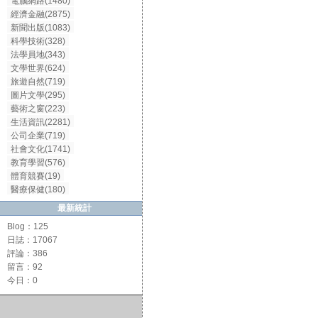
電腦網路(1480)
經濟金融(2875)
新聞出版(1083)
科學技術(328)
法學員地(343)
文學世界(624)
旅遊自然(719)
圖片文學(295)
藝術之窗(223)
生活資訊(2281)
公司企業(719)
社會文化(1741)
教育學習(576)
體育競賽(19)
醫療保健(180)
最新統計
Blog：125
日誌：17067
評論：386
留言：92
今日：0