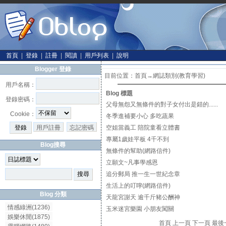
首頁
|
登錄
|
註冊
|
閱讀
|
用戶列表
|
說明
Blogger 登錄
目前位置：
首頁
→網誌類別(教育學習)
用戶名稱：
Blog 標題
登錄密碼：
父母無怨又無條件的對子女付出是錯的......
Cookie：
冬季進補要小心 多吃蔬果
用戶註冊
忘記密碼
空姐當義工 陪院童看立體書
專屬1歲娃平板 4千不到
Blog搜尋
無條件的幫助(網路信件)
立願文~凡事學感恩
追分郵局 推一生一世紀念章
生活上的叮嚀(網路信件)
Blog 分類
天龍宮謝天 逾千斤豬公酬神
情感綠洲(1236)
玉米迷宮樂園 小朋友闖關
娛樂休閒(1875)
首頁 上一頁 下一頁 最後