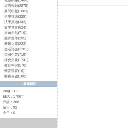
電腦網路(1480)
經濟金融(2875)
新聞出版(1083)
科學技術(328)
法學員地(343)
文學世界(624)
旅遊自然(719)
圖片文學(295)
藝術之窗(223)
生活資訊(2281)
公司企業(719)
社會文化(1741)
教育學習(576)
體育競賽(19)
醫療保健(180)
最新統計
Blog：125
日誌：17067
評論：386
留言：92
今日：0