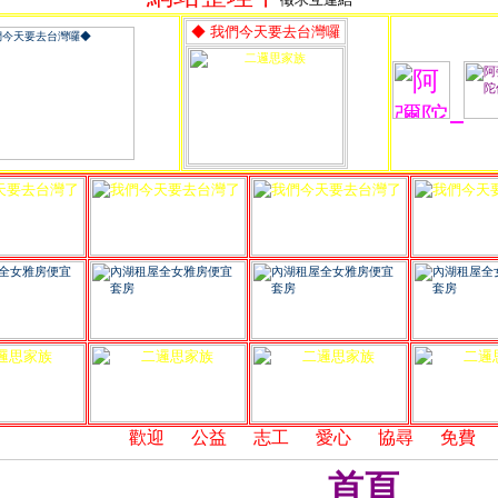
◆ 我們今天要去台灣囉
,
歡迎
,
公益
,
志工
,
愛心
,
協尋
,
免費
,
連
首頁