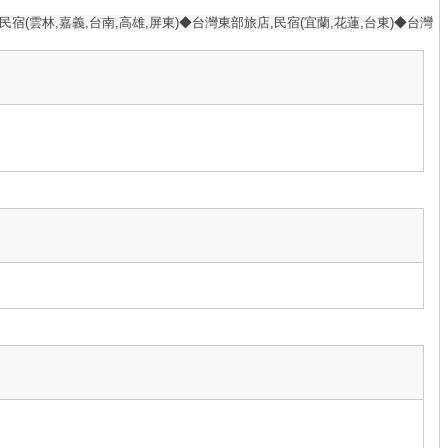
民宿(雲林,嘉義,台南,高雄,屏東)◆台灣東部旅店,民宿(宜蘭,花蓮,台東)◆台灣