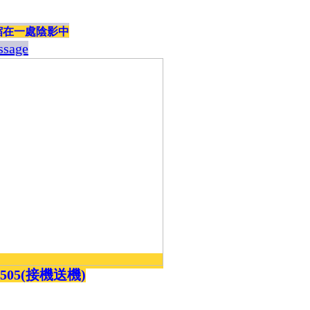
免費幫推,免費代尋,幫訂房
縮在一處陰影中
ssage
5505(接機送機)