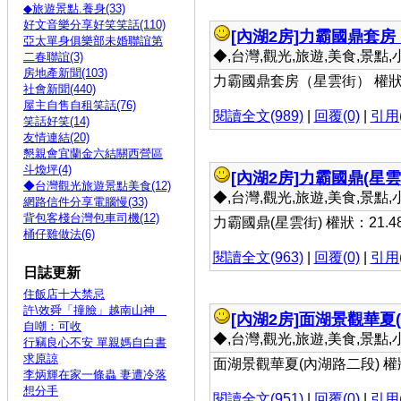
◆旅遊景點.養身(33)
好文音樂分享好笑笑話(110)
[內湖2房]
力霸國鼎套房
亞太單身俱樂部未婚聯誼第
◆,台灣,觀光,旅遊,美食,景點,小吃 
二春聯誼(3)
房地產新聞(103)
力霸國鼎套房（星雲街） 權狀
社會新聞(440)
屋主自售自租笑話(76)
閱讀全文(989)
|
回覆(0)
|
引用(
笑話好笑(14)
友情連結(20)
懇親會宜蘭金六結關西營區
斗煥坪(4)
[內湖2房]
力霸國鼎(星雲
◆台灣觀光旅遊景點美食(12)
◆,台灣,觀光,旅遊,美食,景點,小吃 
網路信件分享電腦慢(33)
背包客棧台灣包車司機(12)
力霸國鼎(星雲街) 權狀：21.4
桶仔雞做法(6)
閱讀全文(963)
|
回覆(0)
|
引用(
日誌更新
住飯店十大禁忌
許\效舜「撞臉」越南山神
[內湖2房]
面湖景觀華夏(
自嘲：可收
◆,台灣,觀光,旅遊,美食,景點,小吃 
行竊良心不安 單親媽自白書
求原諒
面湖景觀華夏(內湖路二段) 
李炳輝在家一條蟲 妻遭冷落
想分手
閱讀全文(951)
|
回覆(0)
|
引用(