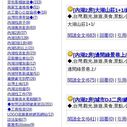
背包客棧旅遊◆(153)
商家互連推推◆(51)
[內湖2房]
大湖山莊1+1/
志工愛心公益協尋◆(16)
◆,台灣,觀光,旅遊,美食,景點,小吃 
台灣司導寄舖◆(7)
內湖找房子(9)
大湖山莊1+1/
內湖雅房套房(83)
內湖2房(37)
閱讀全文(683)
|
回覆(0)
|
引用(
內湖3房(139)
內湖3加1房(48)
內湖5房以上(21)
內湖投資套房(23)
[內湖2房]
邊間綠景巷上/總
店面攤位車位(2)
◆,台灣,觀光,旅遊,美食,景點,小吃 
內湖頂樓加蓋(12)
內湖國宅專賣(17)
邊間綠景巷上/
內湖預售新成屋(51)
廠辦豪宅別墅(26)
閱讀全文(675)
|
回覆(0)
|
引用(
台灣土地(13)
內湖法拍屋(5)
內湖找工作(79)
裝潢傢俱水電相關(3)
[內湖2房]
城市DJ二房/總
◆智慧語新聞健康資訊(201)
◆,台灣,觀光,旅遊,美食,景點,小吃 
◆工商投資(24)
LOGO底圖素材網頁網站(12)
閱讀全文(641)
|
回覆(0)
|
引用(
語法架框(7)
蘿雅蒂詩lotes(9)