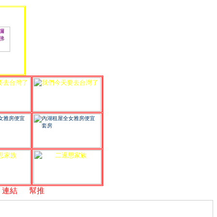
結
,
幫推