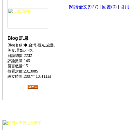
閱讀全文(977)
|
回覆(0)
|
引用(
Blog 訊息
Blog名稱:◆,台灣,觀光,旅遊,
美食,景點,小吃
日誌總數:2232
評論數量:143
留言數量:15
觀看次數:2313085
設立時間:2007年10月11日