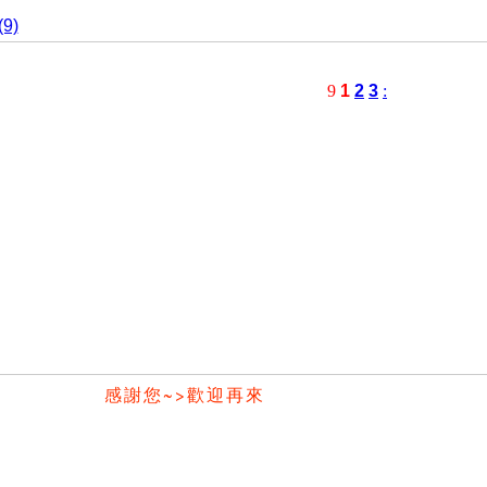
9)
9
1
2
3
:
感謝您~>歡迎再來