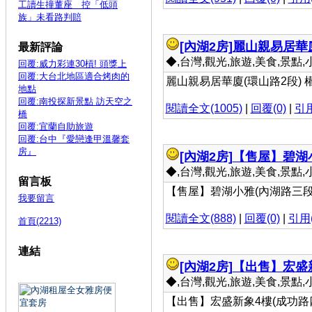
工讀生撞董座 控「低頭
族」未看路判賠
[內湖2房]
麗山親易居華廈
最新評論
◆,台灣,觀光,旅遊,美食,景點,小吃 
回覆:威力彩連30槓! 頭獎上
回覆:大台北地區適合烤肉的
麗山親易居華廈(環山路2段) 權
地點
回覆:南投探新景點 訪天空之
閱讀全文(1005)
|
回覆(0)
|
引用
橋
回覆:宜蘭自助旅遊
回覆:台中『愛戀逢甲溫馨套
房』
[內湖2房]
【售屋】碧湖
◆,台灣,觀光,旅遊,美食,景點,小吃 
留言板
【售屋】碧湖小雅(內湖路三段) 
我要留言
閱讀全文(888)
|
回覆(0)
|
引用(
首頁(2213)
連結
[內湖2房]
【出售】宏盛新
◆,台灣,觀光,旅遊,美食,景點,小吃 
【出售】宏盛新象4樓(成功路四段