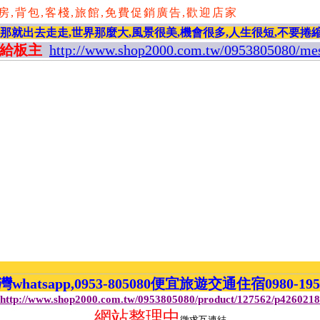
背包,客棧,旅館,免費促銷廣告,歡迎店家,歡迎需求旅人,
,那就出去走走,世界那麼大,風景很美,機會很多,人生很短,不要捲
給板主
http://www.shop2000.com.tw/0953805080/me
atsapp,0953-805080便宜旅遊交通住宿0980-19
http://www.shop2000.com.tw/0953805080/product/127562/p4260218
網站整理中
徵求互連結