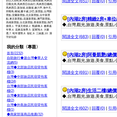
閱讀全文(651)
|
回覆(0)
|
引用(
西亞人頭蛇身,馬來西亞樂高樂園,馬來西
亞觀光局,馬來西亞自由行,馬來西亞國碼,
馬來西亞,新加坡,吉隆坡,麻六甲,海中天,
邦喀島,檳城,蘭卡威,沙巴,新景點,台灣新
景點,宜蘭新景點,北京新景點,台中新景
[內湖2房]
精緻2房+車位/
點,東京新景點,花蓮新景點,澳門新景點,
高雄新景點,台北新景點,香港新景點,熱門
◆,台灣,觀光,旅遊,美食,景點,小吃 
搜尋,1. 平溪天燈節,2. 甄嬛傳,3. 糖果嘉
年華,4. 花東花海季,5. 賀軍翔,6. 大樂
透,7. 蛇年運勢,8. 翁虹,9. 三絲羹,10. 漢
閱讀全文(683)
|
回覆(0)
|
引用(
字好玩節
我的分類〈專題〉
首頁(2232)
[內湖2房]
阿曼凱艷/總價：
自助旅行◆遊台灣◆華人交
◆,台灣,觀光,旅遊,美食,景點,小吃 
流網(5)
台灣◆北部旅店民宿背包客
棧(3)
閱讀全文(691)
|
回覆(0)
|
引用(
台灣◆中部旅店民宿背包客
棧(24)
台灣◆南部旅店民宿背包客
[內湖2房]
生活二樓/總價：
棧(2)
台灣◆東部旅店民宿背包客
◆,台灣,觀光,旅遊,美食,景點,小吃 
棧(2)
台灣◆外島旅店民宿背包客
閱讀全文(602)
|
回覆(0)
|
引用(
棧(1)
◆商家部落商品推薦(32)