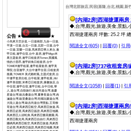
台灣北部旅店,民宿(基隆,台北,桃園,新
[內湖2房]
西湖捷運兩房 坪數
◆,台灣,觀光,旅遊,美食,景點,小吃 
西湖捷運兩房 坪數: 25.2 坪 總
公告
★
★
小烏來天空步道,一日遊南部,九份一日遊,
閱讀全文(605)
|
回覆(0)
|
引用(
平溪一日遊,台北一日遊,北部一日遊,台中
一日遊,宜蘭一日遊,馬來西亞華人來台,逢
甲日租,逢甲住宿,台中,套房,逢甲Migo米
果主題套房,逢甲日租套房Tomer,異國風
情的小里昂,逢甲斜角日租套房,台中
[內湖2房]
737收租套房/
TOMER逢甲租屋,逢甲租屋套房,逢甲美
學院,住宿逢甲,大台中逢甲住宿,日租套房
◆,台灣,觀光,旅遊,美食,景點,小吃 
推薦,TOMER 美式鄉村風,主題式套房,台
中逢甲套房出租,台中租屋,逢甲租屋,J&I
逢甲美宿館,米希亞日租套房,康馨旅店,台
閱讀全文(1058)
|
回覆(1)
|
引用
中住宿,逢甲住宿,逢甲日租,台中日租,華
人,遊台灣,自助旅行,歐吉尚遊台灣,嘉慶
君遊台灣,歐吉桑遊台灣,董事長遊台灣,肉
滷遊台灣,歐里桑遊台灣,吃喝玩樂遊台灣,
大陸人遊台灣,歐吉尚遊台灣景點,王哥柳
[內湖2房]
西湖捷運兩房/總
哥遊台灣,馬來西亞航空,馬來西亞旅遊,馬
來西亞必買,馬來西亞簽證,馬來西亞地圖,
◆,台灣,觀光,旅遊,美食,景點,小吃 
馬來西亞人頭蛇身,馬來西亞樂高樂園,馬
來西亞觀光局,馬來西亞自由行,馬來西亞
西湖捷運兩房
國碼馬來西亞航空,馬來西亞旅遊,馬來西
亞必買,馬來西亞簽證,馬來西亞地圖,馬來