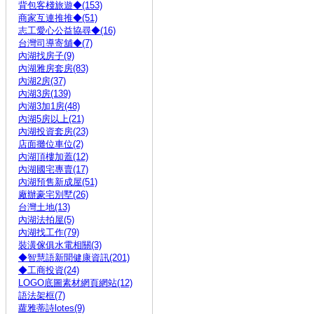
背包客棧旅遊◆(153)
商家互連推推◆(51)
志工愛心公益協尋◆(16)
台灣司導寄舖◆(7)
內湖找房子(9)
內湖雅房套房(83)
內湖2房(37)
內湖3房(139)
內湖3加1房(48)
內湖5房以上(21)
內湖投資套房(23)
店面攤位車位(2)
內湖頂樓加蓋(12)
內湖國宅專賣(17)
內湖預售新成屋(51)
廠辦豪宅別墅(26)
台灣土地(13)
內湖法拍屋(5)
內湖找工作(79)
裝潢傢俱水電相關(3)
◆智慧語新聞健康資訊(201)
◆工商投資(24)
LOGO底圖素材網頁網站(12)
語法架框(7)
蘿雅蒂詩lotes(9)