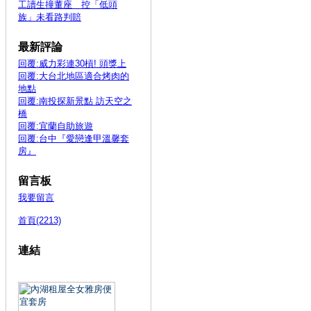
工讀生撞董座 控「低頭
族」未看路判賠
最新評論
回覆:威力彩連30槓! 頭獎上
回覆:大台北地區適合烤肉的
地點
回覆:南投探新景點 訪天空之
橋
回覆:宜蘭自助旅遊
回覆:台中『愛戀逢甲溫馨套
房』
留言板
我要留言
首頁(2213)
連結