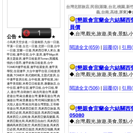
台灣北部旅店,民宿(基隆,台北,桃園,新
義,台南,高雄,屏東)
[懇親會宜蘭金六結關西
員價
◆,台灣,觀光,旅遊,美食,景點,小吃 
公告
★
★
小烏來天空步道,一日遊南部,九份一日遊,
平溪一日遊,台北一日遊,北部一日遊,台中
閱讀全文(659)
|
回覆(0)
|
引用(
一日遊,宜蘭一日遊,馬來西亞華人來台,逢
甲日租,逢甲住宿,台中,套房,逢甲Migo米
果主題套房,逢甲日租套房Tomer,異國風
情的小里昂,逢甲斜角日租套房,台中
[懇親會宜蘭金六結關西
TOMER逢甲租屋,逢甲租屋套房,逢甲美
學院,住宿逢甲,大台中逢甲住宿,日租套房
◆,台灣,觀光,旅遊,美食,景點,小吃 
推薦,TOMER 美式鄉村風,主題式套房,台
中逢甲套房出租,台中租屋,逢甲租屋,J&I
逢甲美宿館,米希亞日租套房,康馨旅店,台
閱讀全文(506)
|
回覆(0)
|
引用(
中住宿,逢甲住宿,逢甲日租,台中日租,華
人,遊台灣,自助旅行,歐吉尚遊台灣,嘉慶
君遊台灣,歐吉桑遊台灣,董事長遊台灣,肉
滷遊台灣,歐里桑遊台灣,吃喝玩樂遊台灣,
大陸人遊台灣,歐吉尚遊台灣景點,王哥柳
[懇親會宜蘭金六結關西
哥遊台灣,馬來西亞航空,馬來西亞旅遊,馬
來西亞必買,馬來西亞簽證,馬來西亞地圖,
05080
馬來西亞人頭蛇身,馬來西亞樂高樂園,馬
◆,台灣,觀光,旅遊,美食,景點,小吃 
來西亞觀光局,馬來西亞自由行,馬來西亞
國碼馬來西亞航空,馬來西亞旅遊,馬來西
亞必買,馬來西亞簽證,馬來西亞地圖,馬來