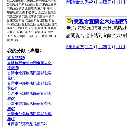
西亞人頭蛇身,馬來西亞樂高樂園,馬來西
閱讀全文(648)
|
回覆(0)
|
引用(
亞觀光局,馬來西亞自由行,馬來西亞國碼,
馬來西亞,新加坡,吉隆坡,麻六甲,海中天,
邦喀島,檳城,蘭卡威,沙巴,新景點,台灣新
景點,宜蘭新景點,北京新景點,台中新景
點,東京新景點,花蓮新景點,澳門新景點,
[懇親會宜蘭金六結關西
高雄新景點,台北新景點,香港新景點,熱門
◆,台灣,觀光,旅遊,美食,景點,小吃 
搜尋,1. 平溪天燈節,2. 甄嬛傳,3. 糖果嘉
年華,4. 花東花海季,5. 賀軍翔,6. 大樂
請問從台北車站到宜蘭金六結
透,7. 蛇年運勢,8. 翁虹,9. 三絲羹,10. 漢
字好玩節
閱讀全文(725)
|
回覆(0)
|
引用(
我的分類〈專題〉
首頁(2232)
自助旅行◆遊台灣◆華人交
流網(5)
台灣◆北部旅店民宿背包客
棧(3)
台灣◆中部旅店民宿背包客
棧(24)
台灣◆南部旅店民宿背包客
棧(2)
台灣◆東部旅店民宿背包客
棧(2)
台灣◆外島旅店民宿背包客
棧(1)
◆商家部落商品推薦(32)