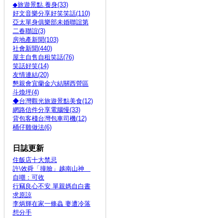
◆旅遊景點.養身(33)
好文音樂分享好笑笑話(110)
亞太單身俱樂部未婚聯誼第
二春聯誼(3)
房地產新聞(103)
社會新聞(440)
屋主自售自租笑話(76)
笑話好笑(14)
友情連結(20)
懇親會宜蘭金六結關西營區
斗煥坪(4)
◆台灣觀光旅遊景點美食(12)
網路信件分享電腦慢(33)
背包客棧台灣包車司機(12)
桶仔雞做法(6)
日誌更新
住飯店十大禁忌
許\效舜「撞臉」越南山神
自嘲：可收
行竊良心不安 單親媽自白書
求原諒
李炳輝在家一條蟲 妻遭冷落
想分手