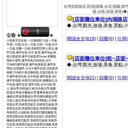
台灣北部旅店,民宿(基隆,台北,桃園,新
義,台南,高雄,屏東)
[店面攤位車位]
內湖路店面 
◆,台灣,觀光,旅遊,美食,景點,小吃 
公告
★
★
閱讀全文(619)
|
回覆(0)
|
引用(
小烏來天空步道,一日遊南部,九份一日遊,
平溪一日遊,台北一日遊,北部一日遊,台中
一日遊,宜蘭一日遊,馬來西亞華人來台,逢
甲日租,逢甲住宿,台中,套房,逢甲Migo米
果主題套房,逢甲日租套房Tomer,異國風
[店面攤位車位]
租~店面~
情的小里昂,逢甲斜角日租套房,台中
◆,台灣,觀光,旅遊,美食,景點,小吃 
TOMER逢甲租屋,逢甲租屋套房,逢甲美
學院,住宿逢甲,大台中逢甲住宿,日租套房
推薦,TOMER 美式鄉村風,主題式套房,台
中逢甲套房出租,台中租屋,逢甲租屋,J&I
閱讀全文(821)
|
回覆(0)
|
引用(
逢甲美宿館,米希亞日租套房,康馨旅店,台
中住宿,逢甲住宿,逢甲日租,台中日租,華
人,遊台灣,自助旅行,歐吉尚遊台灣,嘉慶
君遊台灣,歐吉桑遊台灣,董事長遊台灣,肉
滷遊台灣,歐里桑遊台灣,吃喝玩樂遊台灣,
大陸人遊台灣,歐吉尚遊台灣景點,王哥柳
哥遊台灣,馬來西亞航空,馬來西亞旅遊,馬
來西亞必買,馬來西亞簽證,馬來西亞地圖,
馬來西亞人頭蛇身,馬來西亞樂高樂園,馬
來西亞觀光局,馬來西亞自由行,馬來西亞
國碼馬來西亞航空,馬來西亞旅遊,馬來西
亞必買,馬來西亞簽證,馬來西亞地圖,馬來