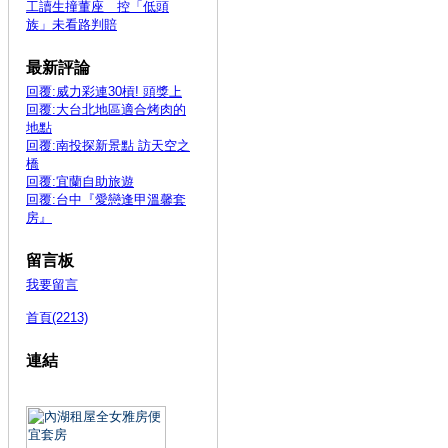
工讀生撞董座 控「低頭
族」未看路判賠
最新評論
回覆:威力彩連30槓! 頭獎上
回覆:大台北地區適合烤肉的
地點
回覆:南投探新景點 訪天空之
橋
回覆:宜蘭自助旅遊
回覆:台中『愛戀逢甲溫馨套
房』
留言板
我要留言
首頁(2213)
連結