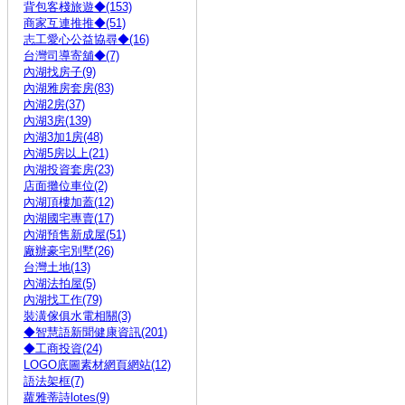
背包客棧旅遊◆(153)
商家互連推推◆(51)
志工愛心公益協尋◆(16)
台灣司導寄舖◆(7)
內湖找房子(9)
內湖雅房套房(83)
內湖2房(37)
內湖3房(139)
內湖3加1房(48)
內湖5房以上(21)
內湖投資套房(23)
店面攤位車位(2)
內湖頂樓加蓋(12)
內湖國宅專賣(17)
內湖預售新成屋(51)
廠辦豪宅別墅(26)
台灣土地(13)
內湖法拍屋(5)
內湖找工作(79)
裝潢傢俱水電相關(3)
◆智慧語新聞健康資訊(201)
◆工商投資(24)
LOGO底圖素材網頁網站(12)
語法架框(7)
蘿雅蒂詩lotes(9)