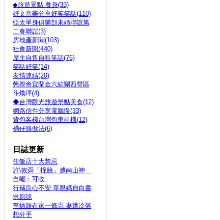
◆旅遊景點.養身(33)
好文音樂分享好笑笑話(110)
亞太單身俱樂部未婚聯誼第
二春聯誼(3)
房地產新聞(103)
社會新聞(440)
屋主自售自租笑話(76)
笑話好笑(14)
友情連結(20)
懇親會宜蘭金六結關西營區
斗煥坪(4)
◆台灣觀光旅遊景點美食(12)
網路信件分享電腦慢(33)
背包客棧台灣包車司機(12)
桶仔雞做法(6)
日誌更新
住飯店十大禁忌
許\效舜「撞臉」越南山神
自嘲：可收
行竊良心不安 單親媽自白書
求原諒
李炳輝在家一條蟲 妻遭冷落
想分手