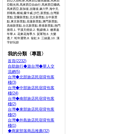
西亞人頭蛇身,馬來西亞樂高樂園,馬來西
亞觀光局,馬來西亞自由行,馬來西亞國碼,
馬來西亞,新加坡,吉隆坡,麻六甲,海中天,
邦喀島,檳城,蘭卡威,沙巴,新景點,台灣新
景點,宜蘭新景點,北京新景點,台中新景
點,東京新景點,花蓮新景點,澳門新景點,
高雄新景點,台北新景點,香港新景點,熱門
搜尋,1. 平溪天燈節,2. 甄嬛傳,3. 糖果嘉
年華,4. 花東花海季,5. 賀軍翔,6. 大樂
透,7. 蛇年運勢,8. 翁虹,9. 三絲羹,10. 漢
字好玩節
我的分類〈專題〉
首頁(2232)
自助旅行◆遊台灣◆華人交
流網(5)
台灣◆北部旅店民宿背包客
棧(3)
台灣◆中部旅店民宿背包客
棧(24)
台灣◆南部旅店民宿背包客
棧(2)
台灣◆東部旅店民宿背包客
棧(2)
台灣◆外島旅店民宿背包客
棧(1)
◆商家部落商品推薦(32)