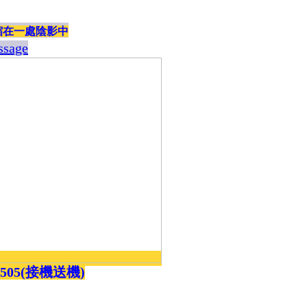
免費幫推,免費代尋,幫訂房
縮在一處陰影中
ssage
5505(接機送機)