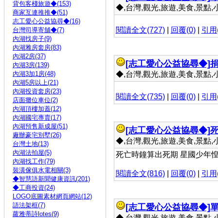
背包客棧旅遊◆(153)
◆,台灣,觀光,旅遊,美食,景點,小吃 
商家互連推推◆(51)
志工愛心公益協尋◆(16)
閱讀全文(727)
|
回覆(0)
|
引用(
台灣司導寄舖◆(7)
內湖找房子(9)
內湖雅房套房(83)
內湖2房(37)
[志工愛心公益協尋◆]
內湖3房(139)
內湖3加1房(48)
◆,台灣,觀光,旅遊,美食,景點,小吃 
內湖5房以上(21)
內湖投資套房(23)
閱讀全文(735)
|
回覆(0)
|
引用(
店面攤位車位(2)
內湖頂樓加蓋(12)
內湖國宅專賣(17)
內湖預售新成屋(51)
[志工愛心公益協尋◆]
死
廠辦豪宅別墅(26)
◆,台灣,觀光,旅遊,美食,景點,小吃 
台灣土地(13)
內湖法拍屋(5)
死亡時鐘算出死期 星國少年惶惶不
內湖找工作(79)
裝潢傢俱水電相關(3)
閱讀全文(816)
|
回覆(0)
|
引用(
◆智慧語新聞健康資訊(201)
◆工商投資(24)
LOGO底圖素材網頁網站(12)
語法架框(7)
[志工愛心公益協尋◆]
蘿雅蒂詩lotes(9)
◆,台灣,觀光,旅遊,美食,景點,小吃 