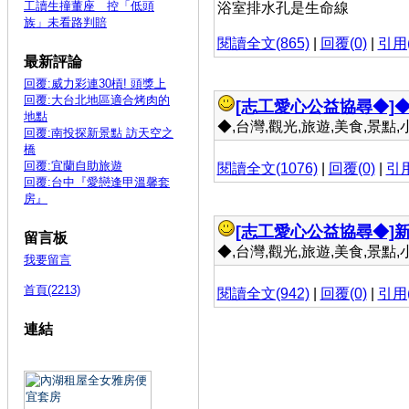
工讀生撞董座 控「低頭
浴室排水孔是生命線
族」未看路判賠
閱讀全文(865)
|
回覆(0)
|
引用(
最新評論
回覆:威力彩連30槓! 頭獎上
回覆:大台北地區適合烤肉的
[志工愛心公益協尋◆]
◆
地點
◆,台灣,觀光,旅遊,美食,景點,小吃 
回覆:南投探新景點 訪天空之
橋
回覆:宜蘭自助旅遊
閱讀全文(1076)
|
回覆(0)
|
引用
回覆:台中『愛戀逢甲溫馨套
房』
[志工愛心公益協尋◆]
留言板
◆,台灣,觀光,旅遊,美食,景點,小吃 
我要留言
首頁(2213)
閱讀全文(942)
|
回覆(0)
|
引用(
連結