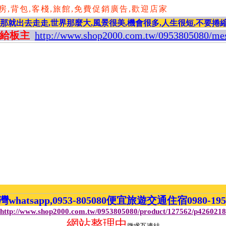
背包,客棧,旅館,免費促銷廣告,歡迎店家,歡迎需求旅人,
,那就出去走走,世界那麼大,風景很美,機會很多,人生很短,不要捲
給板主
http://www.shop2000.com.tw/0953805080/me
atsapp,0953-805080便宜旅遊交通住宿0980-19
http://www.shop2000.com.tw/0953805080/product/127562/p4260218
網站整理中
徵求互連結