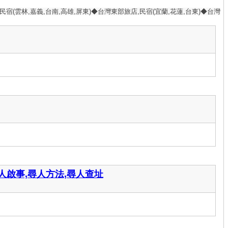
民宿(雲林,嘉義,台南,高雄,屏東)◆台灣東部旅店,民宿(宜蘭,花蓮,台東)◆台灣
尋人啟事,尋人方法,尋人查址