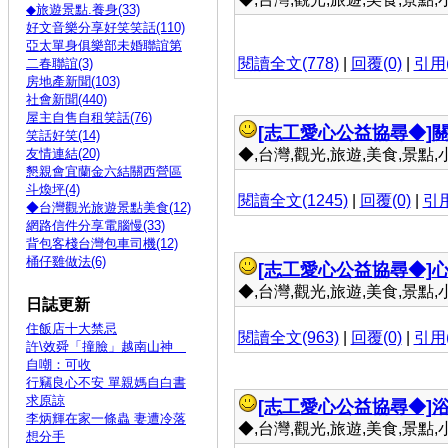
◆旅遊景點.養身(33)
好文音樂分享好笑笑話(110)
亞太單身俱樂部未婚聯誼第
閱讀全文(778)
|
回覆(0)
|
引用(
二春聯誼(3)
房地產新聞(103)
社會新聞(440)
屋主自售自租笑話(76)
[志工愛心公益協尋◆]
笑話好笑(14)
友情連結(20)
◆,台灣,觀光,旅遊,美食,景點,小吃 
懇親會宜蘭金六結關西營區
斗煥坪(4)
閱讀全文(1245)
|
回覆(0)
|
引用
◆台灣觀光旅遊景點美食(12)
網路信件分享電腦慢(33)
背包客棧台灣包車司機(12)
桶仔雞做法(6)
[志工愛心公益協尋◆]
◆,台灣,觀光,旅遊,美食,景點,小吃 
日誌更新
住飯店十大禁忌
閱讀全文(963)
|
回覆(0)
|
引用(
許\效舜「撞臉」越南山神
自嘲：可收
行竊良心不安 單親媽自白書
求原諒
[志工愛心公益協尋◆]
李炳輝在家一條蟲 妻遭冷落
◆,台灣,觀光,旅遊,美食,景點,小吃 
想分手