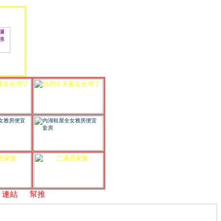
結
,
幫推