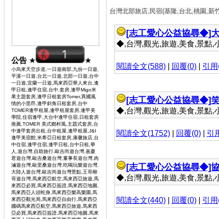
台灣北部旅店,民宿(基隆,台北,桃園,新
[志工愛心公益協尋◆]
大
◆,台灣,觀光,旅遊,美食,景點,小吃 
公告
★
★
閱讀全文(588)
|
回覆(0)
|
引用(
小烏來天空步道,一日遊南部,九份一日遊,
平溪一日遊,台北一日遊,北部一日遊,台中
一日遊,宜蘭一日遊,馬來西亞華人來台,逢
甲日租,逢甲住宿,台中,套房,逢甲Migo米
果主題套房,逢甲日租套房Tomer,異國風
[志工愛心公益協尋◆]
情的小里昂,逢甲斜角日租套房,台中
◆,台灣,觀光,旅遊,美食,景點,小吃 
TOMER逢甲租屋,逢甲租屋套房,逢甲美
學院,住宿逢甲,大台中逢甲住宿,日租套房
推薦,TOMER 美式鄉村風,主題式套房,台
中逢甲套房出租,台中租屋,逢甲租屋,J&I
閱讀全文(1752)
|
回覆(0)
|
引用
逢甲美宿館,米希亞日租套房,康馨旅店,台
中住宿,逢甲住宿,逢甲日租,台中日租,華
人,遊台灣,自助旅行,歐吉尚遊台灣,嘉慶
君遊台灣,歐吉桑遊台灣,董事長遊台灣,肉
滷遊台灣,歐里桑遊台灣,吃喝玩樂遊台灣,
[志工愛心公益協尋◆]
協
大陸人遊台灣,歐吉尚遊台灣景點,王哥柳
◆,台灣,觀光,旅遊,美食,景點,小吃 
哥遊台灣,馬來西亞航空,馬來西亞旅遊,馬
來西亞必買,馬來西亞簽證,馬來西亞地圖,
馬來西亞人頭蛇身,馬來西亞樂高樂園,馬
閱讀全文(440)
|
回覆(0)
|
引用(
來西亞觀光局,馬來西亞自由行,馬來西亞
國碼馬來西亞航空,馬來西亞旅遊,馬來西
亞必買,馬來西亞簽證,馬來西亞地圖,馬來