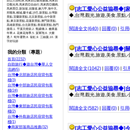
西亞人頭蛇身,馬來西亞樂高樂園,馬來西
亞觀光局,馬來西亞自由行,馬來西亞國碼,
[志工愛心公益協尋◆]
馬來西亞,新加坡,吉隆坡,麻六甲,海中天,
邦喀島,檳城,蘭卡威,沙巴,新景點,台灣新
◆,台灣,觀光,旅遊,美食,景點,小吃 
景點,宜蘭新景點,北京新景點,台中新景
點,東京新景點,花蓮新景點,澳門新景點,
高雄新景點,台北新景點,香港新景點,熱門
閱讀全文(640)
|
回覆(0)
|
引用(
搜尋,1. 平溪天燈節,2. 甄嬛傳,3. 糖果嘉
年華,4. 花東花海季,5. 賀軍翔,6. 大樂
透,7. 蛇年運勢,8. 翁虹,9. 三絲羹,10. 漢
字好玩節
[志工愛心公益協尋◆]
我的分類〈專題〉
◆,台灣,觀光,旅遊,美食,景點,小吃 
首頁(2232)
自助旅行◆遊台灣◆華人交
閱讀全文(1042)
|
回覆(0)
|
引用
流網(5)
台灣◆北部旅店民宿背包客
棧(3)
台灣◆中部旅店民宿背包客
[志工愛心公益協尋◆]
棧(24)
◆,台灣,觀光,旅遊,美食,景點,小吃 
台灣◆南部旅店民宿背包客
棧(2)
台灣◆東部旅店民宿背包客
閱讀全文(582)
|
回覆(0)
|
引用(
棧(2)
台灣◆外島旅店民宿背包客
棧(1)
◆商家部落商品推薦(32)
[志工愛心公益協尋◆]