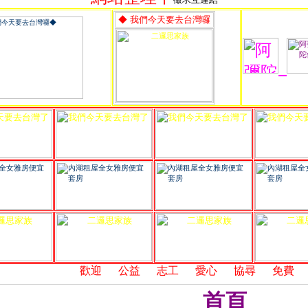
◆ 我們今天要去台灣囉
,
歡迎
,
公益
,
志工
,
愛心
,
協尋
,
免費
,
連
首頁