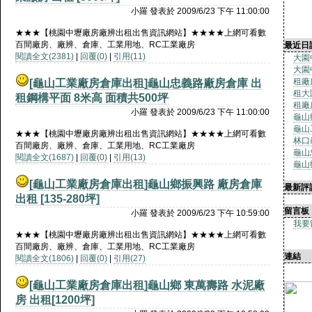
小羅 發表於 2009/6/23 下午 11:00:00
★★★【桃園中壢廠房廠辨出租出售資訊網站】★★★★上網可看數
百間廠房、廠辨、倉庫、工業用地、RC工業廠房
最近日
閱讀全文(2381)
|
回覆(0)
|
引用(11)
大園
大園
租廠
[龜山工業廠房倉庫出租]
龜山忠義路廠房倉庫 出
租大
租鋼構平面 8米高 面積共500坪
租廠
小羅 發表於 2009/6/23 下午 11:00:00
龜山
龜山
★★★【桃園中壢廠房廠辨出租出售資訊網站】★★★★上網可看數
林口
百間廠房、廠辨、倉庫、工業用地、RC工業廠房
龜山
閱讀全文(1687)
|
回覆(0)
|
引用(13)
龜山
[龜山工業廠房倉庫出租]
龜山鄉振興路 廠房倉庫
最新評
出租 [135-280坪]
留言板
小羅 發表於 2009/6/23 下午 10:59:00
我要
★★★【桃園中壢廠房廠辨出租出售資訊網站】★★★★上網可看數
百間廠房、廠辨、倉庫、工業用地、RC工業廠房
連結
閱讀全文(1806)
|
回覆(0)
|
引用(27)
[龜山工業廠房倉庫出租]
龜山鄉 東萬壽路 水泥廠
房 出租[1200坪]