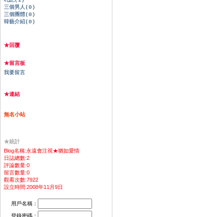
札記(1)
三個男人(0)
三個團體(0)
韓藝介紹(0)
★回覆
★留言板
我要留言
★連結
無名小站
★統計
Blog名稱:永遠會注視★猶如愛情
日誌總數:2
評論數量:0
留言數量:0
觀看次數:7922
設立時間:2008年11月9日
用戶名稱：
登錄密碼：