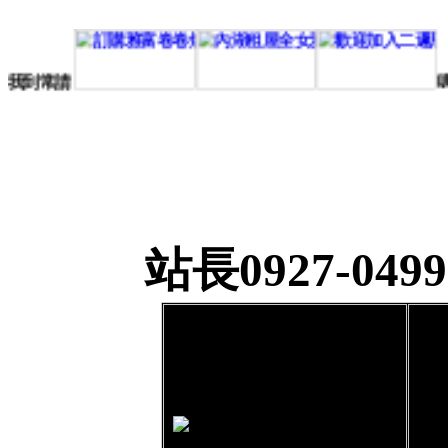
灌家我到常
請
站長0927-04