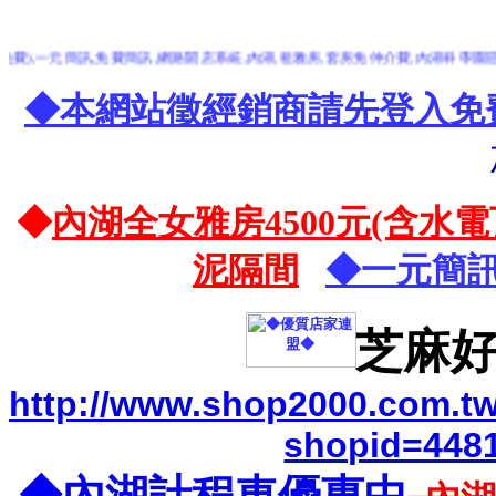
,一元簡訊,免費簡訊,網路開店系統,內湖,租雅房,套房免仲介費,內湖科學園區到,桃園
◆本網站徵經銷商請先登入免
◆
內湖全女雅房4500元(含水
泥隔間
◆一元簡訊
芝麻好
http://www.shop2000.com.t
shopid=448
◆內湖計程車優惠中