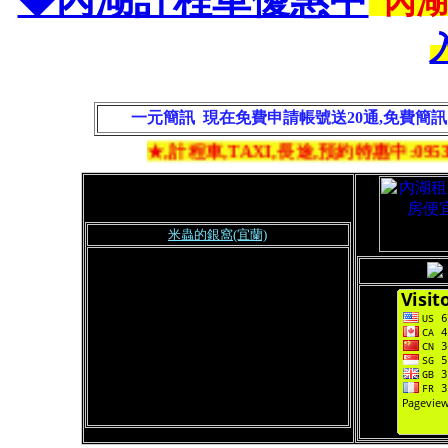
內
一元簡訊 現在免費申請帳號送20通,免費簡
★,計程車,TAXI,長途,預約特惠中:0953
-8
米蟲的銀窩(宜蘭)