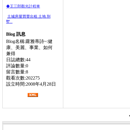
◆王三郎觀光計程車
土城房屋買賣出租.土地.別
墅...
Blog 訊息
Blog名稱:蘿雅蒂詩~:健
康、美麗、事業、如何
兼得
日誌總數:44
評論數量:0
留言數量:8
觀看次數:202275
設立時間:2008年4月28日
公告:,內湖往機場,內湖到中正機場,內湖高