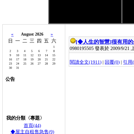
«
»
August 2026
日
一
二
三
四
五
六
[◆人生的智慧]
很有用的
1
0980195505 發表於 2009/9/21 上
2
3
4
5
6
7
8
9
10
11
12
13
14
15
16
17
18
19
20
21
22
閱讀全文(1911)
|
回覆(0)
|
引用(
23
24
25
26
27
28
29
30
31
公告
0980195505,0927049934,
桃
園機場,內
內湖租屋,租雅房,租套房,
內湖,
租屋,雅,套房,店面,頂,讓
免費登錄,連結,
請到留言板申請,
★,計程車,TAXI,長途,預
約特惠中:0953-805080,台灣,大哥大★,
內
湖到,桃園,機場,Taoyuan Air
port 700元
我的分類〈專題〉
首頁(44)
◆屋主自租售急售(9)