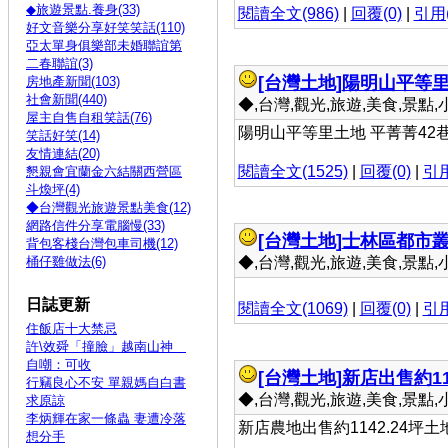
◆旅遊景點.養身(33)
閱讀全文(986)
|
回覆(0)
|
引用(
好文音樂分享好笑笑話(110)
亞太單身俱樂部未婚聯誼第
二春聯誼(3)
[台灣土地]
陽明山平等
房地產新聞(103)
社會新聞(440)
◆,台灣,觀光,旅遊,美食,景點,小吃 
屋主自售自租笑話(76)
陽明山平等里土地 平菁菁42巷 77
笑話好笑(14)
友情連結(20)
閱讀全文(1525)
|
回覆(0)
|
引用
懇親會宜蘭金六結關西營區
斗煥坪(4)
◆台灣觀光旅遊景點美食(12)
網路信件分享電腦慢(33)
[台灣土地]
士林區都市叢
背包客棧台灣包車司機(12)
桶仔雞做法(6)
◆,台灣,觀光,旅遊,美食,景點,小吃 
日誌更新
閱讀全文(1069)
|
回覆(0)
|
引用
住飯店十大禁忌
許\效舜「撞臉」越南山神
自嘲：可收
[台灣土地]
新店出售約11
行竊良心不安 單親媽自白書
◆,台灣,觀光,旅遊,美食,景點,小吃 
求原諒
李炳輝在家一條蟲 妻遭冷落
新店農地出售約1142.24坪土
想分手