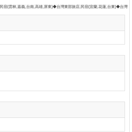
民宿(雲林,嘉義,台南,高雄,屏東)◆台灣東部旅店,民宿(宜蘭,花蓮,台東)◆台灣