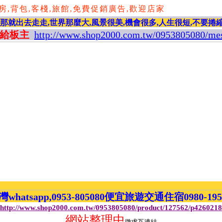
背包,客棧,旅館,免費促銷廣告,歡迎店家,歡迎需求旅人,
,那就出去走走,世界那麼大,風景很美,機會很多,人生很短,不要捲
給板主
http://www.shop2000.com.tw/0953805080/me
atsapp,0953-805080便宜旅遊交通住宿0980-19
http://www.shop2000.com.tw/0953805080/product/127562/p4260218
網站整理中
徵求互連結