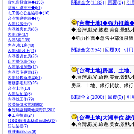
背包客棧旅遊◆(153)
閱讀全文(1183)
|
回覆(0)
|
引用
商家互連推推◆(51)
志工愛心公益協尋◆(16)
台灣司導寄舖◆(7)
[台灣土地]
◆強力推薦
內湖找房子(9)
內湖雅房套房(83)
◆,台灣,觀光,旅遊,美食,景點,小吃 
內湖2房(37)
◆強力推薦◆急售中部溫泉飯店 造
內湖3房(139)
內湖3加1房(48)
閱讀全文(954)
|
回覆(0)
|
引用(
內湖5房以上(21)
內湖投資套房(23)
店面攤位車位(2)
內湖頂樓加蓋(12)
[台灣土地]
房屋、土地、
內湖國宅專賣(17)
◆,台灣,觀光,旅遊,美食,景點,小吃 
內湖預售新成屋(51)
廠辦豪宅別墅(26)
房屋、土地、銀行貸款、銀行
台灣土地(13)
內湖法拍屋(5)
閱讀全文(1000)
|
回覆(0)
|
引用
內湖找工作(79)
裝潢傢俱水電相關(3)
◆智慧語新聞健康資訊(201)
◆工商投資(24)
[台灣土地]
大湖車位 總價
LOGO底圖素材網頁網站(12)
◆,台灣,觀光,旅遊,美食,景點,小吃 
語法架框(7)
蘿雅蒂詩lotes(9)