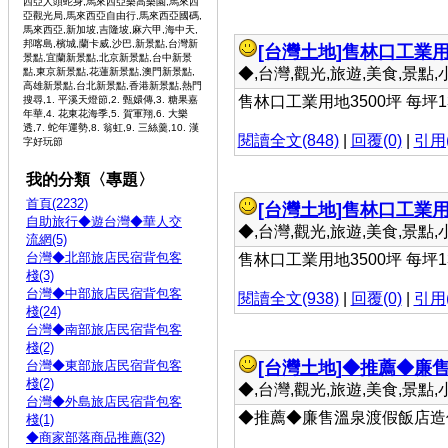
西亞人頭蛇身,馬來西亞樂高樂園,馬來西
亞觀光局,馬來西亞自由行,馬來西亞國碼,
馬來西亞,新加坡,吉隆坡,麻六甲,海中天,
邦喀島,檳城,蘭卡威,沙巴,新景點,台灣新
[台灣土地]
售林口工業用
景點,宜蘭新景點,北京新景點,台中新景
◆,台灣,觀光,旅遊,美食,景點,小吃 
點,東京新景點,花蓮新景點,澳門新景點,
高雄新景點,台北新景點,香港新景點,熱門
售林口工業用地3500坪 每坪1
搜尋,1. 平溪天燈節,2. 甄嬛傳,3. 糖果嘉
年華,4. 花東花海季,5. 賀軍翔,6. 大樂
透,7. 蛇年運勢,8. 翁虹,9. 三絲羹,10. 漢
閱讀全文(848)
|
回覆(0)
|
引用(
字好玩節
我的分類〈專題〉
首頁(2232)
[台灣土地]
售林口工業用
自助旅行◆遊台灣◆華人交
◆,台灣,觀光,旅遊,美食,景點,小吃 
流網(5)
台灣◆北部旅店民宿背包客
售林口工業用地3500坪 每坪1
棧(3)
台灣◆中部旅店民宿背包客
閱讀全文(938)
|
回覆(0)
|
引用(
棧(24)
台灣◆南部旅店民宿背包客
棧(2)
台灣◆東部旅店民宿背包客
[台灣土地]
◆推薦◆廉
棧(2)
◆,台灣,觀光,旅遊,美食,景點,小吃 
台灣◆外島旅店民宿背包客
◆推薦◆廉售溫泉渡假飯店造
棧(1)
◆商家部落商品推薦(32)