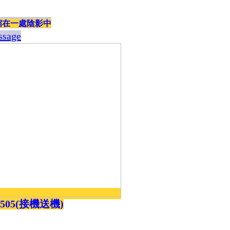
免費幫推,免費代尋,幫訂房
縮在一處陰影中
ssage
5505(接機送機)