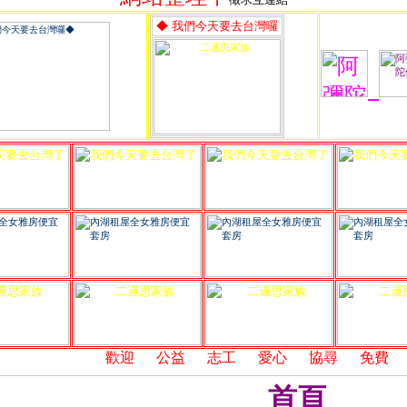
◆ 我們今天要去台灣囉
,
歡迎
,
公益
,
志工
,
愛心
,
協尋
,
免費
,
連
首頁