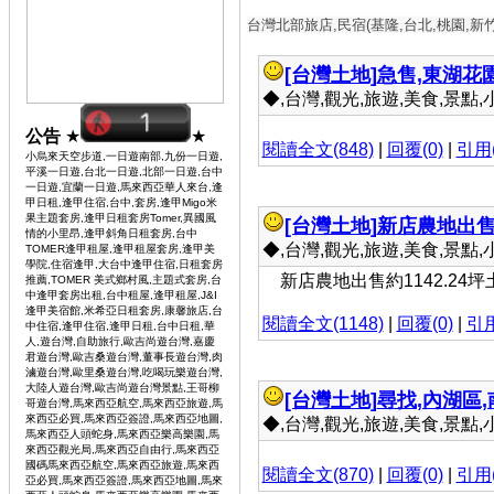
台灣北部旅店,民宿(基隆,台北,桃園,新
[台灣土地]
急售,東湖花
◆,台灣,觀光,旅遊,美食,景點,小吃 
公告
★
★
閱讀全文(848)
|
回覆(0)
|
引用(
小烏來天空步道,一日遊南部,九份一日遊,
平溪一日遊,台北一日遊,北部一日遊,台中
一日遊,宜蘭一日遊,馬來西亞華人來台,逢
甲日租,逢甲住宿,台中,套房,逢甲Migo米
果主題套房,逢甲日租套房Tomer,異國風
[台灣土地]
新店農地出售約
情的小里昂,逢甲斜角日租套房,台中
◆,台灣,觀光,旅遊,美食,景點,小吃 
TOMER逢甲租屋,逢甲租屋套房,逢甲美
學院,住宿逢甲,大台中逢甲住宿,日租套房
新店農地出售約1142.24坪
推薦,TOMER 美式鄉村風,主題式套房,台
中逢甲套房出租,台中租屋,逢甲租屋,J&I
逢甲美宿館,米希亞日租套房,康馨旅店,台
閱讀全文(1148)
|
回覆(0)
|
引用
中住宿,逢甲住宿,逢甲日租,台中日租,華
人,遊台灣,自助旅行,歐吉尚遊台灣,嘉慶
君遊台灣,歐吉桑遊台灣,董事長遊台灣,肉
滷遊台灣,歐里桑遊台灣,吃喝玩樂遊台灣,
大陸人遊台灣,歐吉尚遊台灣景點,王哥柳
[台灣土地]
尋找,內湖區,
哥遊台灣,馬來西亞航空,馬來西亞旅遊,馬
來西亞必買,馬來西亞簽證,馬來西亞地圖,
◆,台灣,觀光,旅遊,美食,景點,小吃 
馬來西亞人頭蛇身,馬來西亞樂高樂園,馬
來西亞觀光局,馬來西亞自由行,馬來西亞
國碼馬來西亞航空,馬來西亞旅遊,馬來西
閱讀全文(870)
|
回覆(0)
|
引用(
亞必買,馬來西亞簽證,馬來西亞地圖,馬來