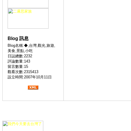
Blog 訊息
Blog名稱:◆,台灣,觀光,旅遊,
美食,景點,小吃
日誌總數:2232
評論數量:143
留言數量:15
觀看次數:2315413
設立時間:2007年10月11日