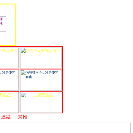
結
,
幫推