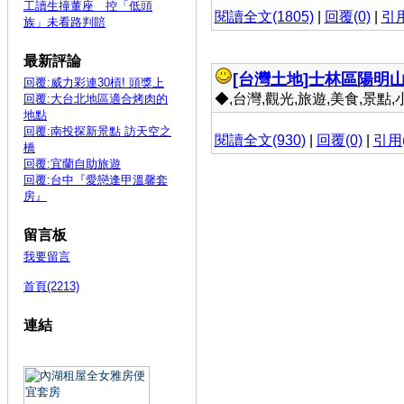
工讀生撞董座 控「低頭
閱讀全文(1805)
|
回覆(0)
|
引用
族」未看路判賠
最新評論
[台灣土地]
士林區陽明山
回覆:威力彩連30槓! 頭獎上
◆,台灣,觀光,旅遊,美食,景點,小吃 
回覆:大台北地區適合烤肉的
地點
回覆:南投探新景點 訪天空之
閱讀全文(930)
|
回覆(0)
|
引用(
橋
回覆:宜蘭自助旅遊
回覆:台中『愛戀逢甲溫馨套
房』
留言板
我要留言
首頁(2213)
連結