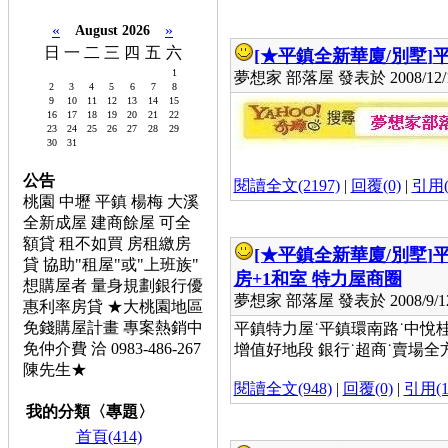
«
»
August 2026
日
一
二
三
四
五
六
[★平鎮全新華廈/別墅]
平
1
夢想家 部落屋 發表於 2008/12/11
2
3
4
5
6
7
8
9
10
11
12
13
14
15
16
17
18
19
20
21
22
23
24
25
26
27
28
29
30
31
公告
閱讀全文(2197)
|
回覆(0)
|
引用(
桃園 中壢 平鎮 楊梅 大溪
全新成屋 建商餘屋 可全
額貸 租不如買 房租繳房
[★平鎮全新華廈/別墅]
平
貸 協助"租屋"或"上班族"
房+1和室 特力屋商圈
想購屋者 量身規劃銀行優
夢想家 部落屋 發表於 2008/9/12 
惠利率房貸 ★大桃園地區
免錢購屋計畫 專案熱銷中
平鎮特力屋˙平鎮環南路˙中悅桂
免仲介費 洽 0983-486-267
增值好地段 銀行˙超商˙賣場全方
陳先生★
閱讀全文(948)
|
回覆(0)
|
引用(1
我的分類〈專題〉
首頁(414)