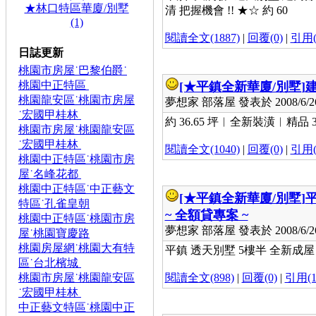
★林口特區華廈/別墅
清 把握機會 !! ★☆ 約 60
(1)
閱讀全文(1887)
|
回覆(0)
|
引用(
日誌更新
桃園市房屋˙巴黎伯爵˙
桃園中正特區
[★平鎮全新華廈/別墅]
建
桃園龍安區˙桃園市房屋
夢想家 部落屋 發表於 2008/6/26 
˙宏國甲桂林
約 36.65 坪︱全新裝潢︱精品
桃園市房屋˙桃園龍安區
˙宏國甲桂林
閱讀全文(1040)
|
回覆(0)
|
引用(
桃園中正特區˙桃園市房
屋˙名峰花都
桃園中正特區˙中正藝文
[★平鎮全新華廈/別墅]
平
特區˙孔雀皇朝
~ 全額貸專案 ~
桃園中正特區˙桃園市房
夢想家 部落屋 發表於 2008/6/26 
屋˙桃園寶慶路
桃園房屋網˙桃園大有特
平鎮 透天別墅 5樓半 全新成屋 3~
區˙台北檳城
桃園市房屋˙桃園龍安區
閱讀全文(898)
|
回覆(0)
|
引用(1
˙宏國甲桂林
中正藝文特區˙桃園中正