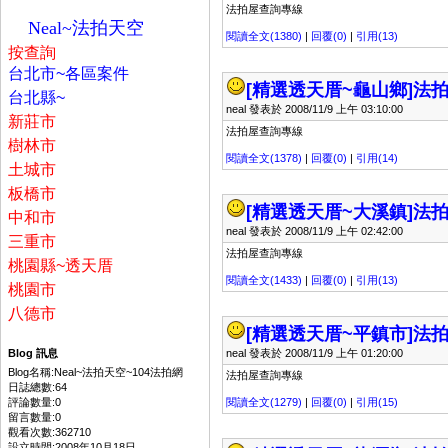
法拍屋查詢專線
Neal~法拍天空
閱讀全文(1380)
|
回覆(0)
|
引用(13)
按
查詢
台北市~各區案件
[精選透天厝~龜山鄉]
法拍
台北縣~
neal 發表於 2008/11/9 上午 03:10:00
新莊市
法拍屋查詢專線
樹林市
閱讀全文(1378)
|
回覆(0)
|
引用(14)
土城市
板橋市
[精選透天厝~大溪鎮]
法拍
中和市
neal 發表於 2008/11/9 上午 02:42:00
三重市
法拍屋查詢專線
桃園縣~透天厝
閱讀全文(1433)
|
回覆(0)
|
引用(13)
桃園市
八德市
[精選透天厝~平鎮市]
法拍
Blog 訊息
neal 發表於 2008/11/9 上午 01:20:00
Blog名稱:Neal~法拍天空~104法拍網
法拍屋查詢專線
日誌總數:64
評論數量:0
閱讀全文(1279)
|
回覆(0)
|
引用(15)
留言數量:0
觀看次數:362710
設立時間:2008年10月18日