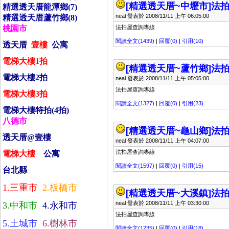
[精選透天厝~中壢市]
法拍
精選透天­厝龍潭鄉(7)
neal 發表於 2008/11/11 上午 06:05:00
精選透天­厝蘆竹鄉(8)
桃園市
法拍屋查詢專線
閱讀全文(1439)
|
回覆(0)
|
引用(10)
透天­厝
壹
樓
公寓
電梯大樓
1
拍
[精選透天厝~蘆竹鄉]
法拍
電梯大樓
2
拍
neal 發表於 2008/11/11 上午 05:05:00
法拍屋查詢專線
電梯大樓
3
拍
閱讀全文(1327)
|
回覆(0)
|
引用(23)
電梯大樓特拍
(4
拍
)
八德市
[精選透天厝~龜山鄉]
法拍
透天­厝
@
壹樓
neal 發表於 2008/11/11 上午 04:07:00
法拍屋查詢專線
電梯大樓
公寓
閱讀全文(1597)
|
回覆(0)
|
引用(15)
台北縣
1.
三­重市
2.
板橋市
[精選透天厝~大溪鎮]
法拍
neal 發表於 2008/11/11 上午 03:30:00
3.
中和市
4.
永和市
法拍屋查詢專線
5.
土城市
6.
樹林市
閱讀全文(1235)
|
回覆(0)
|
引用(18)