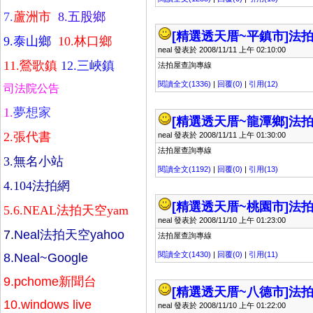
7.
蘆洲市
8.
五股鄉
[精選透天厝~平鎮市]
法拍
9.
泰山鄉
10.
林口鄉
neal 發表於 2008/11/11 上午 02:10:00
11.
鶯歌鎮
12.
三峽鎮
法拍屋查詢專線
閱讀全文(1336)
|
回覆(0)
|
引用(12)
司法院公告
1.
夢想家
[精選透天厝~龍潭鄉]
法拍
2.
張代書
neal 發表於 2008/11/11 上午 01:30:00
法拍屋查詢專線
3.
無名小站
閱讀全文(1192)
|
回覆(0)
|
引用(13)
4.
104法拍網
[精選透天厝~桃園市]
法拍
5.
6.
NEAL法拍天空yam
neal 發表於 2008/11/10 上午 01:23:00
7
.
Neal法拍天空yahoo
法拍屋查詢專線
閱讀全文(1430)
|
回覆(0)
|
引用(11)
8.
Neal~Google
9.
pchome新聞台
[精選透天厝~八德市]
法拍
10.
windows live
neal 發表於 2008/11/10 上午 01:22:00