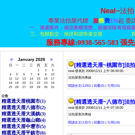
Neal~
法拍
專業法拍屋代標
服
務
費
1%
起
委
一、過濾案件：保證產權清楚，過濾排除有瑕疵
三、包辦點交：保證和諧快速交屋
服務專線:0938-565-583
張
先
«
»
January 2026
[精選透天厝~桃園市]
法拍
日
一
二
三
四
五
六
1
2
3
neal 發表於 2008/11/11 上午 08:49:00
4
5
6
7
8
9
10
法拍屋查詢專線
11
12
13
14
15
16
17
18
19
20
21
22
23
24
閱讀全文(1292)
|
回覆(0)
|
引用(16)
25
26
27
28
29
30
31
公告
精選透天­厝桃園市(1)
[精選透天厝~八德市]
法拍
精選透天­厝八德市(2)
neal 發表於 2008/11/11 上午 07:18:00
精選透天­厝大溪鎮(3)
法拍屋查詢專線
精選透天­厝龜山鄉(4)
閱讀全文(1357)
|
回覆(0)
|
引用(18)
精選透天­厝中壢市(5)
精選透天­厝平鎮市(6)