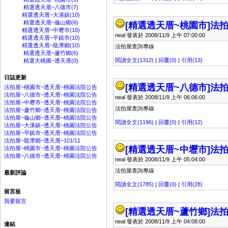
精選透天厝~八德市(7)
精選透天厝~大溪鎮(10)
精選透天厝~龜山鄉(6)
[精選透天厝~桃園市]
法拍
精選透天厝~中壢市(10)
neal 發表於 2008/11/9 上午 07:00:00
精選透天厝~平鎮市(10)
精選透天厝~龍潭鄉(10)
法拍屋查詢專線
精選透天厝~蘆竹鄉(6)
閱讀全文(1312)
|
回覆(0)
|
引用(13)
精選大桃園~透天厝(0)
日誌更新
[精選透天厝~八德市]
法拍
法拍屋~桃園市~透天厝~桃園法院公告
法拍屋~八德市~透天厝~桃園法院公告
neal 發表於 2008/11/9 上午 06:06:00
法拍屋~中壢市~透天厝~桃園法院公告
法拍屋查詢專線
法拍屋~蘆竹鄉~透天厝~桃園法院公告
法拍屋~龜山鄉~透天厝~桃園法院公告
閱讀全文(1196)
|
回覆(0)
|
引用(12)
法拍屋~大溪鎮~透天厝~桃園法院公告
法拍屋~平鎮市~透天厝~桃園法院公告
法拍屋~龍潭鄉~透天厝~101/11
[精選透天厝~中壢市]
法拍
法拍屋~桃園市~透天厝~桃園法院公告
法拍屋~八德市~透天厝~桃園法院公告
neal 發表於 2008/11/9 上午 05:04:00
法拍屋查詢專線
最新評論
閱讀全文(1785)
|
回覆(0)
|
引用(28)
留言板
我要留言
[精選透天厝~蘆竹鄉]
法拍
neal 發表於 2008/11/9 上午 04:08:00
連結