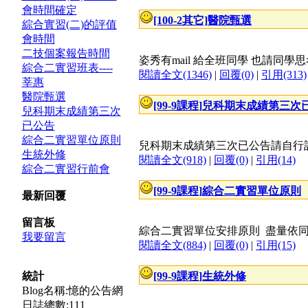
會時間確定
[100-2其它]
醫院甄選
綜合實習(二)的評值
會時間
二技個案報告時間
姿秀有mail 給全班同學 也請同
綜合二實習班表----
閱讀全文(1346)
|
回覆(0)
|
引用(313)
莘惠
醫院甄選
[99-9課程]
兒科期末成績第三次
兒科期末成績第三次
已公告
綜合二實習單位原則
兒科期末成績第三次已公告請自行
生統外修
閱讀全文(918)
|
回覆(0)
|
引用(14)
綜合二實習行前會
[99-9課程]
綜合二實習單位原則
最新回覆
留言板
綜合二實習單位安排原則 盡量
我要留言
閱讀全文(884)
|
回覆(0)
|
引用(15)
統計
[99-9課程]
生統外修
Blog名稱:憶的公告網
日誌總數:111