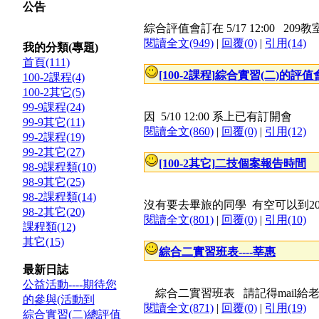
公告
綜合評值會訂在 5/17 12:00 209教
閱讀全文(949)
|
回覆(0)
|
引用(14)
我的分類(專題)
首頁(111)
[100-2課程]
綜合實習(二)的評值
100-2課程(4)
100-2其它(5)
99-9課程(24)
因 5/10 12:00 系上已有訂開會
99-9其它(11)
閱讀全文(860)
|
回覆(0)
|
引用(12)
99-2課程(19)
99-2其它(27)
[100-2其它]
二技個案報告時間
98-9課程類(10)
98-9其它(25)
98-2課程類(14)
沒有要去畢旅的同學 有空可以到20
98-2其它(20)
閱讀全文(801)
|
回覆(0)
|
引用(10)
課程類(12)
其它(15)
綜合二實習班表----莘惠
最新日誌
公益活動----期待您
綜合二實習班表 請記得mail給
的參與(活動到
閱讀全文(871)
|
回覆(0)
|
引用(19)
綜合實習(二)總評值