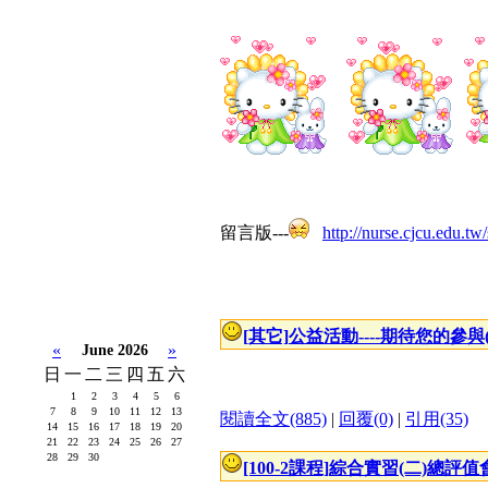
留言版---
http://nurse.cjcu.edu.tw
[其它]
公益活動----期待您的參與(活
«
»
June 2026
日
一
二
三
四
五
六
1
2
3
4
5
6
7
8
9
10
11
12
13
閱讀全文(885)
|
回覆(0)
|
引用(35)
14
15
16
17
18
19
20
21
22
23
24
25
26
27
28
29
30
[100-2課程]
綜合實習(二)總評值