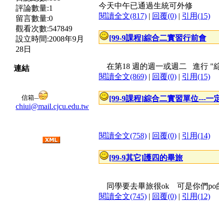
今天中午已通過生統可外修
評論數量:1
閱讀全文(817)
|
回覆(0)
|
引用(15)
留言數量:0
觀看次數:547849
[99-9課程]
綜合二實習行前會
設立時間:2008年9月
28日
在第18 週的週一或週二 進行 "
連結
閱讀全文(869)
|
回覆(0)
|
引用(15)
信箱
[99-9課程]
綜合二實習單位---一
---
chiui@mail.cjcu.edu.tw
閱讀全文(758)
|
回覆(0)
|
引用(14)
[99-9其它]
護四的畢旅
同學要去畢旅很ok 可是你們po
閱讀全文(745)
|
回覆(0)
|
引用(12)