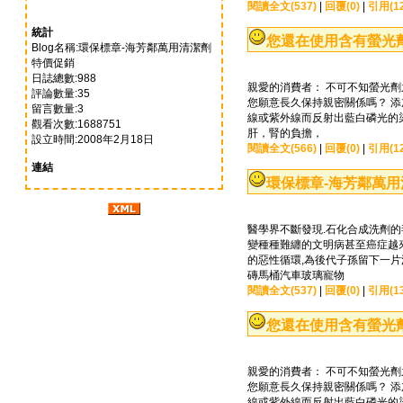
閱讀全文(537)
|
回覆(0)
|
引用(12
統計
您還在使用含有螢光
Blog名稱:環保標章-海芳鄰萬用清潔劑
特價促銷
日誌總數:988
親愛的消費者： 不可不知螢光劑
評論數量:35
您願意長久保持親密關係嗎？ 
留言數量:3
線或紫外線而反射出藍白磷光的
觀看次數:1688751
肝，腎的負擔，
設立時間:2008年2月18日
閱讀全文(566)
|
回覆(0)
|
引用(12
連結
環保標章-海芳鄰萬
醫學界不斷發現.石化合成洗劑的
變種種難纏的文明病甚至癌症越來
的惡性循環,為後代子孫留下一
磚馬桶汽車玻璃寵物
閱讀全文(537)
|
回覆(0)
|
引用(13
您還在使用含有螢光
親愛的消費者： 不可不知螢光劑
您願意長久保持親密關係嗎？ 
線或紫外線而反射出藍白磷光的