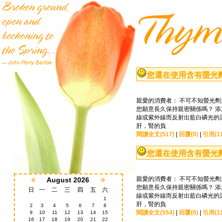
您還在使用含有螢光
親愛的消費者： 不可不知螢光劑
您願意長久保持親密關係嗎？ 
線或紫外線而反射出藍白磷光的
肝，腎的負
閱讀全文(517)
|
回覆(0)
|
引用(11
您還在使用含有螢光
«
»
親愛的消費者： 不可不知螢光劑
August 2026
您願意長久保持親密關係嗎？ 
日
一
二
三
四
五
六
線或紫外線而反射出藍白磷光的
1
肝，腎的負
2
3
4
5
6
7
8
閱讀全文(554)
|
回覆(0)
|
引用(11
9
10
11
12
13
14
15
16
17
18
19
20
21
22