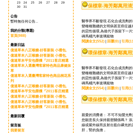
23
24
25
26
27
28
29
保標章-海芳鄰萬用
30
31
公告
醫學界不斷發現.石化合成洗劑的
暫時無任何公告...
變種種難纏的文明病甚至癌症越來
我的分類(專題)
的惡性循環,為後代子孫留下一
首頁(988)
磚馬桶汽車玻璃寵物
閱讀全文(552)
|
回覆(0)
|
引用(11
最新日誌
億達草本八正喉糖‧好客新裝 小禮包,
環保標章-海芳鄰萬
億達草本八正喉糖‧好客新裝 小禮包,
億達草本平安包榮獲『2011客庄精選
億達草本入選臺灣客家特色商品康健抹
醫學界不斷發現.石化合成洗劑的
草
變種種難纏的文明病甚至癌症越來
億達草本入選臺灣客家特色商品桐花系
的惡性循環,為後代子孫留下一
列
磚馬桶汽車玻璃寵物
億達草本八正喉糖‧好客新裝 小禮包,
閱讀全文(554)
|
回覆(0)
|
引用(13
億達草本平安包榮獲『2011客庄精選
億達草本八正喉糖‧好客新裝 小禮包,
環保標章-海芳鄰萬
億達草本八正喉糖‧好客新裝 小禮包,
億達草本平安包榮獲『2011客庄精選
親愛的消費者： 不可不知螢光劑
最新回覆
您願意長久保持親密關係嗎？ 
線或紫外線而反射出藍白磷光的
留言板
肝，腎的負擔，
我要留言