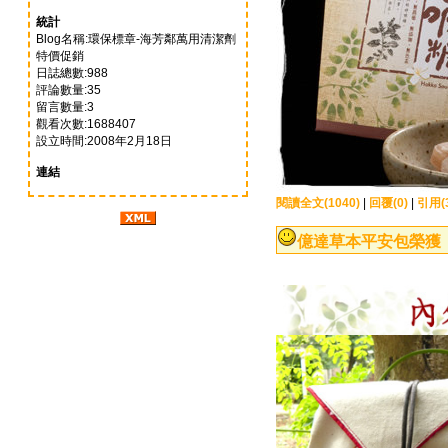
統計
Blog名稱:環保標章-海芳鄰萬用清潔劑
特價促銷
日誌總數:988
評論數量:35
留言數量:3
觀看次數:1688407
設立時間:2008年2月18日
連結
閱讀全文(1040)
|
回覆(0)
|
引用(3
億達草本平安包榮獲『