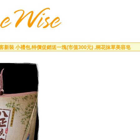
新裝 小禮包,特價促銷送一塊(市值300元) ,桐花抹草美容皂