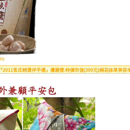
1)
2011客庄精選伴手禮』優勝獎.特價市值(300元)桐花抹草美容皂