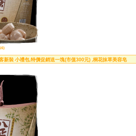
6)
新裝 小禮包,特價促銷送一塊(市值300元) ,桐花抹草美容皂