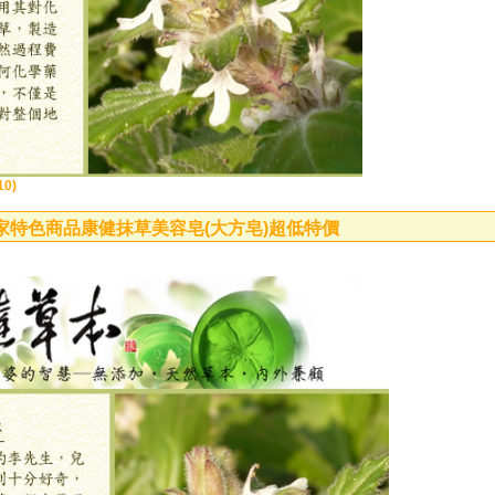
0)
家特色商品康健抹草美容皂(大方皂)超低特價