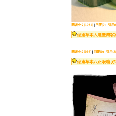
閱讀全文(1061)
|
回覆(0)
|
引用(
億達草本入選臺灣客家
閱讀全文(966)
|
回覆(0)
|
引用(2
億達草本八正喉糖‧好客