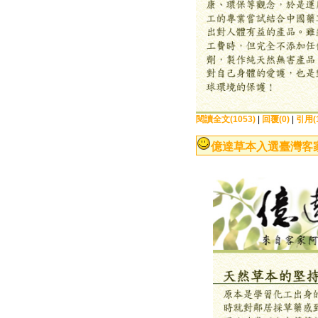
閱讀全文(1053)
|
回覆(0)
|
引用(1
億達草本入選臺灣客