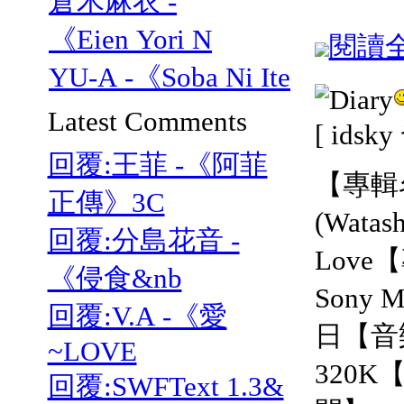
倉木麻衣 -
《Eien Yori N
閱讀全文
YU-A -《Soba Ni Ite
Latest Comments
[ idsk
回覆:王菲 -《阿菲
【專輯
正傳》3C
(Wata
回覆:分島花音 -
Lov
《侵食&nb
Sony
回覆:V.A -《愛
日【音
~LOVE
320K
回覆:SWFText 1.3&