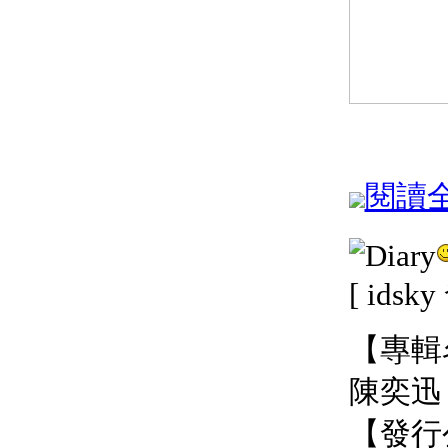
閱讀全文
[ idsk
【專輯名
陳奕迅 
【發行