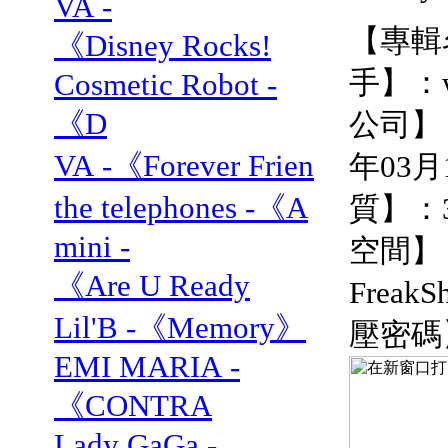
VA -
【專輯名
《Disney Rocks!
手】：
Cosmetic Robot -
《D
公司】：
VA -《Forever Frien
年03
the telephones -《A
質】：
mini -
空間】
《Are U Ready
FreakS
Lil'B -《Memory》
壓密碼
EMI MARIA -
《CONTRA
Lady GaGa -