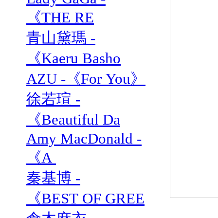
《THE RE
青山黛瑪 -
《Kaeru Basho
AZU -《For You》
徐若瑄 -
《Beautiful Da
Amy MacDonald -
《A
秦基博 -
《BEST OF GREE