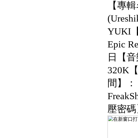
【專輯
(Ures
YUK
Epic 
日【音
320
間】：
FreakS
壓密碼