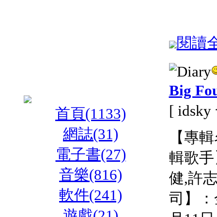
閱讀全文
Big F
[ idsk
首頁(1133)
網誌(31)
【專輯名稱
電子書(27)
輯歌手】
音樂(816)
健,許
軟件(241)
司】：
遊戲(21)