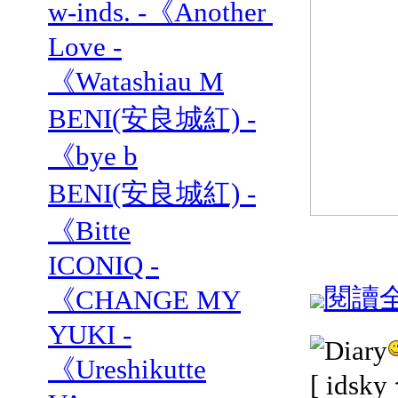
w-inds. -《Another
Love -
《Watashiau M
BENI(安良城紅) -
《bye b
BENI(安良城紅) -
《Bitte
ICONIQ -
閱讀全文
《CHANGE MY
YUKI -
《Ureshikutte
[ idsk