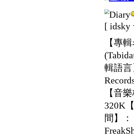
[ idsk
【專輯
(Tabi
輯語言
Reco
【音樂
320
間】：
FreakS