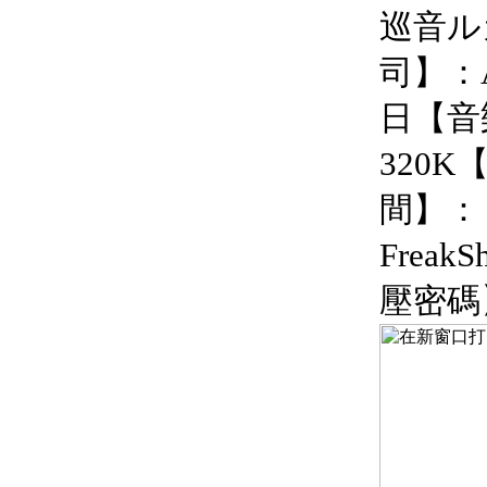
巡音ル
司】：A
日【音
320
間】：
FreakS
壓密碼