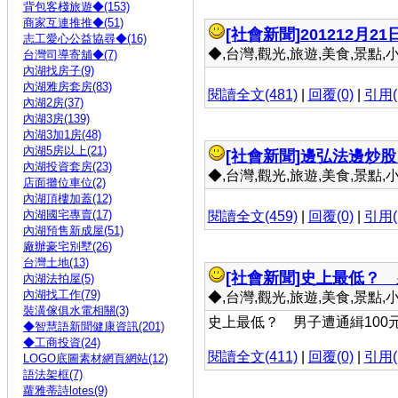
背包客棧旅遊◆(153)
商家互連推推◆(51)
[社會新聞]
201212月21
志工愛心公益協尋◆(16)
◆,台灣,觀光,旅遊,美食,景點,小吃 
台灣司導寄舖◆(7)
內湖找房子(9)
內湖雅房套房(83)
閱讀全文(481)
|
回覆(0)
|
引用(
內湖2房(37)
內湖3房(139)
內湖3加1房(48)
內湖5房以上(21)
[社會新聞]
邊弘法邊炒股
內湖投資套房(23)
◆,台灣,觀光,旅遊,美食,景點,小吃 
店面攤位車位(2)
內湖頂樓加蓋(12)
內湖國宅專賣(17)
閱讀全文(459)
|
回覆(0)
|
引用(
內湖預售新成屋(51)
廠辦豪宅別墅(26)
台灣土地(13)
[社會新聞]
史上最低？ 
內湖法拍屋(5)
內湖找工作(79)
◆,台灣,觀光,旅遊,美食,景點,小吃 
裝潢傢俱水電相關(3)
史上最低？ 男子遭通緝100元交
◆智慧語新聞健康資訊(201)
◆工商投資(24)
閱讀全文(411)
|
回覆(0)
|
引用(
LOGO底圖素材網頁網站(12)
語法架框(7)
蘿雅蒂詩lotes(9)