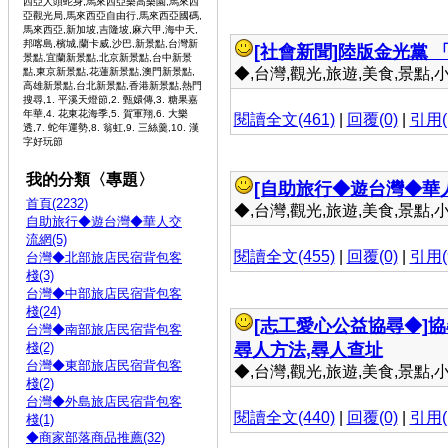
西亞人頭蛇身,馬來西亞樂高樂園,馬來西
亞觀光局,馬來西亞自由行,馬來西亞國碼,
馬來西亞,新加坡,吉隆坡,麻六甲,海中天,
邦喀島,檳城,蘭卡威,沙巴,新景點,台灣新
[社會新聞]
陸版金光黨 
景點,宜蘭新景點,北京新景點,台中新景
◆,台灣,觀光,旅遊,美食,景點,小吃 
點,東京新景點,花蓮新景點,澳門新景點,
高雄新景點,台北新景點,香港新景點,熱門
搜尋,1. 平溪天燈節,2. 甄嬛傳,3. 糖果嘉
年華,4. 花東花海季,5. 賀軍翔,6. 大樂
閱讀全文(461)
|
回覆(0)
|
引用(
透,7. 蛇年運勢,8. 翁虹,9. 三絲羹,10. 漢
字好玩節
我的分類〈專題〉
[自助旅行◆遊台灣◆華
首頁(2232)
◆,台灣,觀光,旅遊,美食,景點,小吃 
自助旅行◆遊台灣◆華人交
流網(5)
閱讀全文(455)
|
回覆(0)
|
引用(
台灣◆北部旅店民宿背包客
棧(3)
台灣◆中部旅店民宿背包客
棧(24)
[志工愛心公益協尋◆]
協
台灣◆南部旅店民宿背包客
棧(2)
尋人方法,尋人查址
台灣◆東部旅店民宿背包客
◆,台灣,觀光,旅遊,美食,景點,小吃 
棧(2)
台灣◆外島旅店民宿背包客
閱讀全文(440)
|
回覆(0)
|
引用(
棧(1)
◆商家部落商品推薦(32)