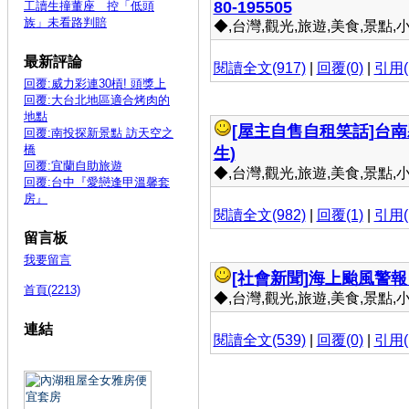
80-195505
工讀生撞董座 控「低頭
族」未看路判賠
◆,台灣,觀光,旅遊,美食,景點,小吃 
最新評論
閱讀全文(917)
|
回覆(0)
|
引用(
回覆:威力彩連30槓! 頭獎上
回覆:大台北地區適合烤肉的
地點
[屋主自售自租笑話]
台南
回覆:南投探新景點 訪天空之
橋
生)
回覆:宜蘭自助旅遊
◆,台灣,觀光,旅遊,美食,景點,小吃 
回覆:台中『愛戀逢甲溫馨套
房』
閱讀全文(982)
|
回覆(1)
|
引用(
留言板
我要留言
[社會新聞]
海上颱風警報
首頁(2213)
◆,台灣,觀光,旅遊,美食,景點,小吃 
連結
閱讀全文(539)
|
回覆(0)
|
引用(