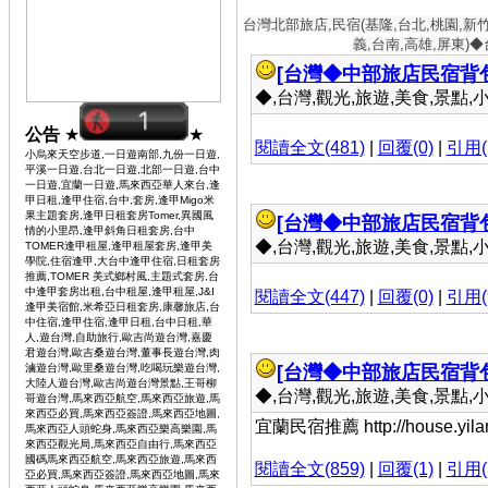
台灣北部旅店,民宿(基隆,台北,桃園,新
義,台南,高雄,屏東)
[台灣◆中部旅店民宿背
◆,台灣,觀光,旅遊,美食,景點,小吃 
公告
★
★
閱讀全文(481)
|
回覆(0)
|
引用(
小烏來天空步道,一日遊南部,九份一日遊,
平溪一日遊,台北一日遊,北部一日遊,台中
一日遊,宜蘭一日遊,馬來西亞華人來台,逢
甲日租,逢甲住宿,台中,套房,逢甲Migo米
果主題套房,逢甲日租套房Tomer,異國風
[台灣◆中部旅店民宿背
情的小里昂,逢甲斜角日租套房,台中
◆,台灣,觀光,旅遊,美食,景點,小吃 
TOMER逢甲租屋,逢甲租屋套房,逢甲美
學院,住宿逢甲,大台中逢甲住宿,日租套房
推薦,TOMER 美式鄉村風,主題式套房,台
中逢甲套房出租,台中租屋,逢甲租屋,J&I
閱讀全文(447)
|
回覆(0)
|
引用(
逢甲美宿館,米希亞日租套房,康馨旅店,台
中住宿,逢甲住宿,逢甲日租,台中日租,華
人,遊台灣,自助旅行,歐吉尚遊台灣,嘉慶
君遊台灣,歐吉桑遊台灣,董事長遊台灣,肉
滷遊台灣,歐里桑遊台灣,吃喝玩樂遊台灣,
[台灣◆中部旅店民宿背
大陸人遊台灣,歐吉尚遊台灣景點,王哥柳
◆,台灣,觀光,旅遊,美食,景點,小吃 
哥遊台灣,馬來西亞航空,馬來西亞旅遊,馬
來西亞必買,馬來西亞簽證,馬來西亞地圖,
宜蘭民宿推薦 http://house.yilant
馬來西亞人頭蛇身,馬來西亞樂高樂園,馬
來西亞觀光局,馬來西亞自由行,馬來西亞
國碼馬來西亞航空,馬來西亞旅遊,馬來西
閱讀全文(859)
|
回覆(1)
|
引用(
亞必買,馬來西亞簽證,馬來西亞地圖,馬來