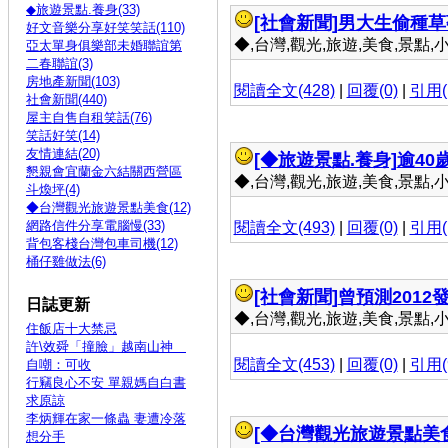
◆旅遊景點.養身(33)
[社會新聞]
男大生偷種草
好文音樂分享好笑笑話(110)
◆,台灣,觀光,旅遊,美食,景點,小吃 
亞太單身俱樂部未婚聯誼第
二春聯誼(3)
房地產新聞(103)
閱讀全文(428)
|
回覆(0)
|
引用(
社會新聞(440)
屋主自售自租笑話(76)
笑話好笑(14)
友情連結(20)
[◆旅遊景點.養身]
逾40
懇親會宜蘭金六結關西營區
◆,台灣,觀光,旅遊,美食,景點,小吃 
斗煥坪(4)
◆台灣觀光旅遊景點美食(12)
網路信件分享電腦慢(33)
閱讀全文(493)
|
回覆(0)
|
引用(
背包客棧台灣包車司機(12)
桶仔雞做法(6)
[社會新聞]
曾預測201
日誌更新
◆,台灣,觀光,旅遊,美食,景點,小吃 
住飯店十大禁忌
許\效舜「撞臉」越南山神
閱讀全文(453)
|
回覆(0)
|
引用(
自嘲：可收
行竊良心不安 單親媽自白書
求原諒
李炳輝在家一條蟲 妻遭冷落
[◆台灣觀光旅遊景點美食
想分手