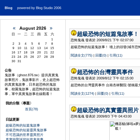
Blog
powered by Blog Studio 2006
«
»
August 2026
超級恐怖的短篇鬼故事！
日
一
二
三
四
五
六
1
恐怖鬼魂 發表於 2009/8/21 下午 02:07:00
2
3
4
5
6
7
8
超級恐怖的短篇鬼故事！ 墻上的頭發(城市恐怖
9
10
11
12
13
14
15
16
17
18
19
20
21
22
閱讀全文(775)
|
回覆(0)
|
引用(11)
23
24
25
26
27
28
29
30
31
公告
超恐怖的台灣靈異事件
鬼故事（ghost.876.tw）提供真實鬼
恐怖鬼魂 發表於 2009/8/12 下午 02:15:00
故事照片，鬼故事影片，史上超恐怖
的真實鬼故事，日本超恐怖的鬼故
超恐怖的台灣靈異事件 台南杏林醫院-號稱最
事，校園鬼故事，超恐怖的短篇鬼故
閱讀全文(1274)
|
回覆(0)
|
引用(11)
事，軍中真實鬼故事在線觀看！
我的分類〈專題〉
首頁(78)
超級恐怖的真實靈異照片
恐怖鬼魂 發表於 2009/8/3 下午 04:43:00
日誌更新
超級恐怖的短篇鬼故事
超級恐怖的短篇靈異鬼故事
不可思議的世界靈異照片
真實的聖誕節短篇鬼故事