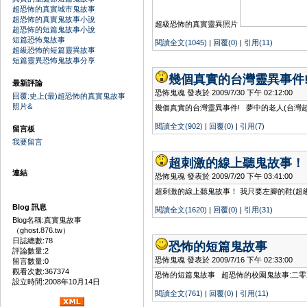
超恐怖的真實城市鬼故事
超恐怖的真實鬼故事小說
超級恐怖的真實靈異照片
超恐怖的短篇鬼故事小說
短篇恐怖鬼故事
閱讀全文(1045)
|
回覆(0)
|
引用(11)
超級恐怖的短篇靈異故事
短篇靈異恐怖鬼故事分享
幾個真實的台灣靈異事件
最新評論
恐怖鬼魂 發表於 2009/7/30 下午 02:12:00
回覆:史上(最)超恐怖的真實鬼故事
照片&
幾個真實的台灣靈異事件! 夢中的老人(台灣超
閱讀全文(902)
|
回覆(0)
|
引用(7)
留言板
我要留言
超刺激的線上聽鬼故事！
連結
恐怖鬼魂 發表於 2009/7/20 下午 03:41:00
超刺激的線上聽鬼故事！ 我只要左腳的鞋(超級
Blog 訊息
閱讀全文(1620)
|
回覆(0)
|
引用(31)
Blog名稱:真實鬼故事
（ghost.876.tw）
日誌總數:78
恐怖的短篇鬼故事
評論數量:2
恐怖鬼魂 發表於 2009/7/16 下午 02:33:00
留言數量:0
觀看次數:367374
恐怖的短篇鬼故事 超恐怖的校園鬼故事:二零
設立時間:2008年10月14日
閱讀全文(761)
|
回覆(0)
|
引用(11)