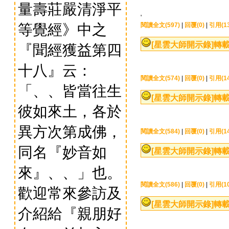
量壽莊嚴清淨平
'
等覺經》中之
閱讀全文(597)
|
回覆(0)
|
引用(13
[星雲大師開示錄]
轉載
『聞經獲益第四
十八』云：
閱讀全文(574)
|
回覆(0)
|
引用(14
「、、皆當往生
[星雲大師開示錄]
轉載
彼如來土，各於
異方次第成佛，
閱讀全文(584)
|
回覆(0)
|
引用(14
同名『妙音如
[星雲大師開示錄]
轉載
來』、、」也。
閱讀全文(586)
|
回覆(0)
|
引用(10
歡迎常來參訪及
[星雲大師開示錄]
轉載
介紹給『親朋好