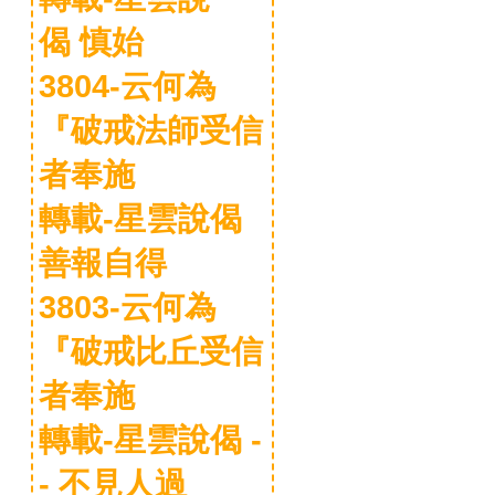
偈 慎始
3804-云何為
『破戒法師受信
者奉施
轉載-星雲說偈
善報自得
3803-云何為
『破戒比丘受信
者奉施
轉載-星雲說偈 -
- 不見人過