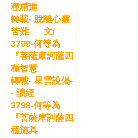
種精進
轉載- 脫離心靈
苦難 文/
3799-何等為
『菩薩摩訶薩四
種智慧
轉載- 星雲說偈-
- 讀經
3798-何等為
『菩薩摩訶薩四
種施具