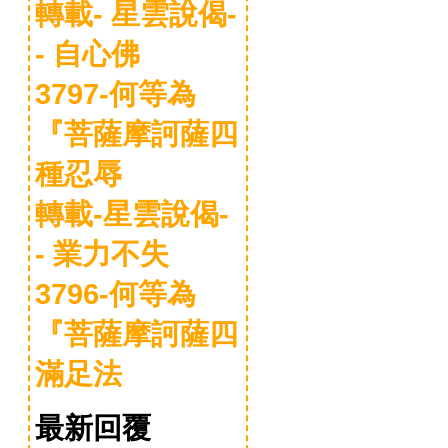
轉載- 星雲說偈-
- 自心佛
3797-何等為
『菩薩摩訶薩四
種忍辱
轉載-星雲說偈-
- 業力不失
3796-何等為
『菩薩摩訶薩四
滿足法
最新回覆