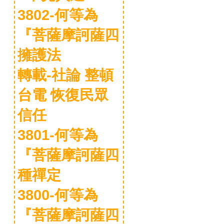
3802-何等為
『菩薩摩訶薩四
擁護法
轉載-社論 整頓
台電 恢復民眾
信任
3801-何等為
『菩薩摩訶薩四
種禪定
3800-何等為
『菩薩摩訶薩四