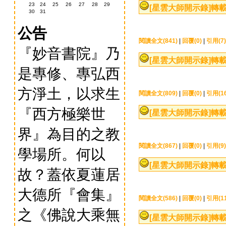
23
24
25
26
27
28
29
[星雲大師開示錄]
轉載
30
31
公告
閱讀全文(841)
|
回覆(0)
|
引用(7)
『妙音書院』乃
[星雲大師開示錄]
轉載
是專修、專弘西
方淨土，以求生
閱讀全文(809)
|
回覆(0)
|
引用(16
『西方極樂世
[星雲大師開示錄]
轉載
界』為目的之教
閱讀全文(867)
|
回覆(0)
|
引用(9)
學場所。何以
[星雲大師開示錄]
轉載
故？蓋依夏蓮居
大德所『會集』
閱讀全文(586)
|
回覆(0)
|
引用(11
之《佛說大乘無
[星雲大師開示錄]
轉載