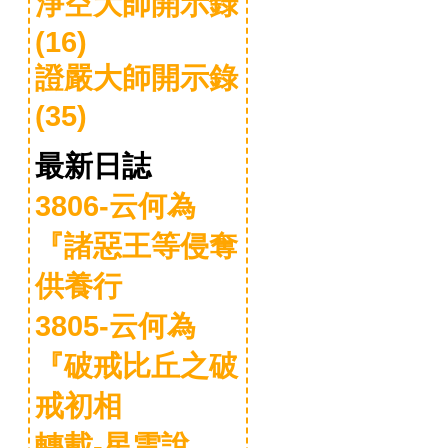
淨空大師開示錄
(16)
證嚴大師開示錄
(35)
最新日誌
3806-云何為
『諸惡王等侵奪
供養行
3805-云何為
『破戒比丘之破
戒初相
轉載-星雲說