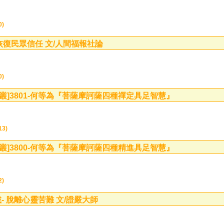
0)
 恢復民眾信任 文/人間福報社論
0)
叢]
3801-何等為『菩薩摩訶薩四種禪定具足智慧』
3)
叢]
3800-何等為『菩薩摩訶薩四種精進具足智慧』
2)
- 脫離心靈苦難 文/證嚴大師