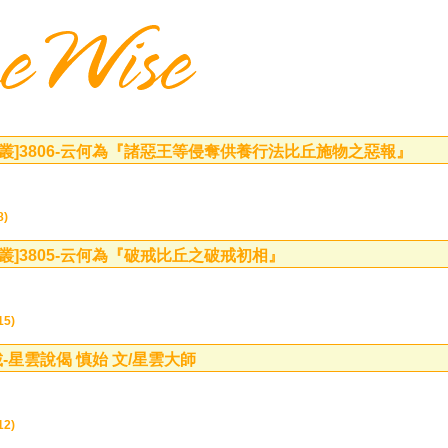
叢]
3806-云何為『諸惡王等侵奪供養行法比丘施物之惡報』
8)
叢]
3805-云何為『破戒比丘之破戒初相』
5)
-星雲說偈 慎始 文/星雲大師
2)