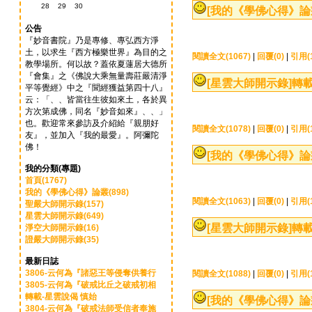
28
29
30
[我的《學佛心得》論
公告
『妙音書院』乃是專修、專弘西方淨
土，以求生『西方極樂世界』為目的之
閱讀全文(1067)
|
回覆(0)
|
引用(1
教學場所。何以故？蓋依夏蓮居大德所
『會集』之《佛說大乘無量壽莊嚴清淨
[星雲大師開示錄]
轉載
平等覺經》中之『聞經獲益第四十八』
云：「、、皆當往生彼如來土，各於異
方次第成佛，同名『妙音如來』、、」
也。歡迎常來參訪及介紹給『親朋好
閱讀全文(1078)
|
回覆(0)
|
引用(1
友』，並加入『我的最愛』。阿彌陀
佛！
[我的《學佛心得》論
我的分類(專題)
首頁(1767)
我的《學佛心得》論叢(898)
閱讀全文(1063)
|
回覆(0)
|
引用(1
聖嚴大師開示錄(157)
星雲大師開示錄(649)
[星雲大師開示錄]
轉載
淨空大師開示錄(16)
證嚴大師開示錄(35)
最新日誌
3806-云何為『諸惡王等侵奪供養行
閱讀全文(1088)
|
回覆(0)
|
引用(1
3805-云何為『破戒比丘之破戒初相
轉載-星雲說偈 慎始
[我的《學佛心得》論
3804-云何為『破戒法師受信者奉施