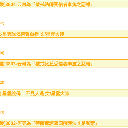
叢]
3804-云何為『破戒法師受信者奉施之惡報』
2)
-星雲說偈善報自得 文/星雲大師
0)
叢]
3803-云何為『破戒比丘受信者奉施之惡報』
2)
-星雲說偈 -- 不見人過 文/星雲大師
3)
叢]
3802-何等為『菩薩摩訶薩四擁護法具足智慧』