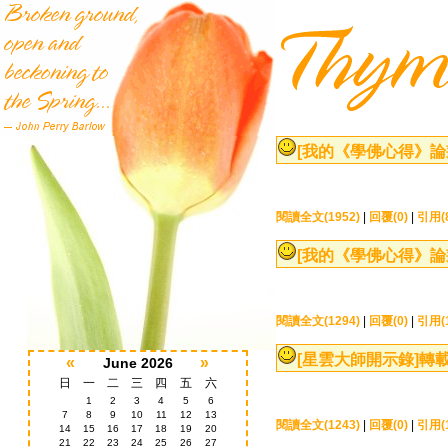
[我的《學佛心得》論
閱讀全文(1952)
|
回覆(0)
|
引用(
[我的《學佛心得》論
閱讀全文(1294)
|
回覆(0)
|
引用(1
[星雲大師開示錄]
轉載
«
»
June 2026
日
一
二
三
四
五
六
1
2
3
4
5
6
7
8
9
10
11
12
13
閱讀全文(1243)
|
回覆(0)
|
引用(1
14
15
16
17
18
19
20
21
22
23
24
25
26
27