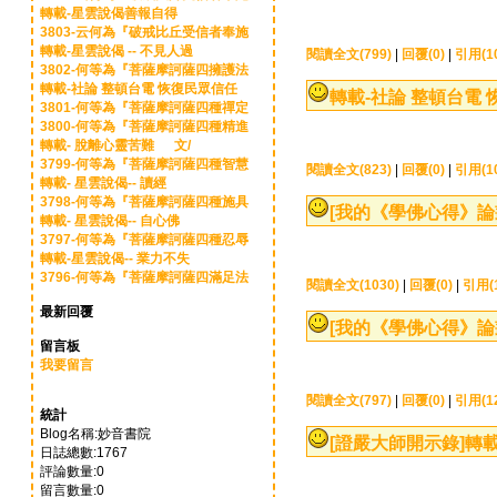
轉載-星雲說偈善報自得
3803-云何為『破戒比丘受信者奉施
轉載-星雲說偈 -- 不見人過
閱讀全文(799)
|
回覆(0)
|
引用(1
3802-何等為『菩薩摩訶薩四擁護法
轉載-社論 整頓台電 恢復民眾信任
轉載-社論 整頓台電
3801-何等為『菩薩摩訶薩四種禪定
3800-何等為『菩薩摩訶薩四種精進
轉載- 脫離心靈苦難 文/
3799-何等為『菩薩摩訶薩四種智慧
閱讀全文(823)
|
回覆(0)
|
引用(1
轉載- 星雲說偈-- 讀經
3798-何等為『菩薩摩訶薩四種施具
[我的《學佛心得》論
轉載- 星雲說偈-- 自心佛
3797-何等為『菩薩摩訶薩四種忍辱
轉載-星雲說偈-- 業力不失
3796-何等為『菩薩摩訶薩四滿足法
閱讀全文(1030)
|
回覆(0)
|
引用(1
最新回覆
[我的《學佛心得》論
留言板
我要留言
閱讀全文(797)
|
回覆(0)
|
引用(1
統計
Blog名稱:妙音書院
[證嚴大師開示錄]
轉載
日誌總數:1767
評論數量:0
留言數量:0